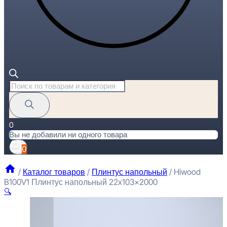
Поиск
товаров
0
Вы не добавили ни одного товара
0
/
Каталог товаров
/
Плинтус напольный
/
Hiwood
B100V1 Плинтус напольный 22x103x2000
🔍