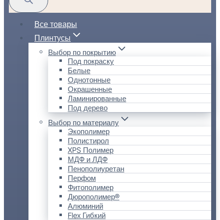
Все товары
Плинтусы
Выбор по покрытию
Под покраску
Белые
Однотонные
Окрашенные
Ламинированные
Под дерево
Выбор по материалу
Экополимер
Полистирол
XPS Полимер
МДФ и ЛДФ
Пенополиуретан
Перфом
Фитополимер
Дюрополимер®
Алюминий
Flex Гибкий