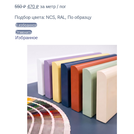
Первоначальная
Текущая
550
₽
470
₽
за метр / пог
цена
цена:
Предзаказ
составляла
470 ₽.
Подбор цвета:
NCS, RAL, По образцу
550 ₽.
В избранное
Отменить
Избранное