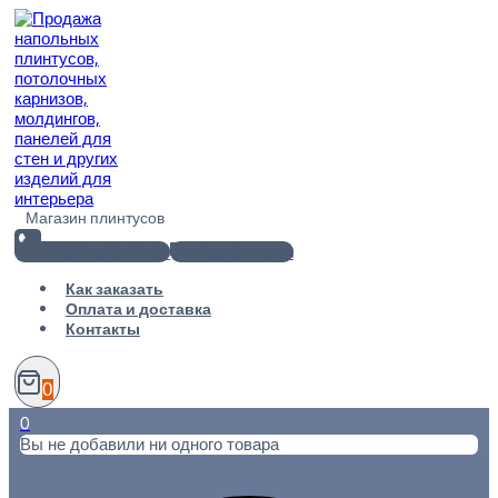
Перейти
к
содержимому
Магазин плинтусов
+7(812) 920-02-38
info@101metr.ru
Как заказать
Оплата и доставка
Контакты
0
0
Вы не добавили ни одного товара