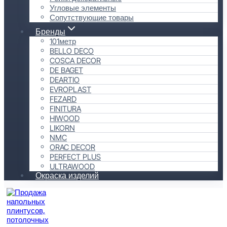
Угловые элементы
Сопутствующие товары
Бренды
101метр
BELLO DECO
COSCA DECOR
DE BAGET
DEARTIO
EVROPLAST
FEZARD
FINITURA
HIWOOD
LIKORN
NMC
ORAC DECOR
PERFECT PLUS
ULTRAWOOD
Окраска изделий