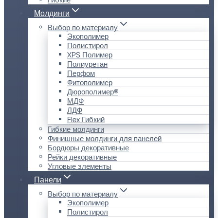
Молдинги
Выбор по материалу
Экополимер
Полистирол
XPS Полимер
Полиуретан
Перфом
Фитополимер
Дюрополимер®
МДФ
ЛДФ
Flex Гибкий
Гибкие молдинги
Финишные молдинги для панелей
Бордюры декоративные
Рейки декоративные
Угловые элементы
Панели
Выбор по материалу
Экополимер
Полистирол