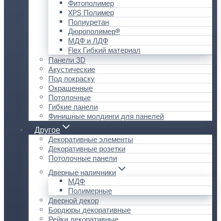
Фитополимер
XPS Полимер
Полиуретан
Дюрополимер®
МДФ и ЛДФ
Flex Гибкий материал
Панели 3D
Акустические
Под покраску
Окрашенные
Потолочные
Гибкие панели
Финишные молдинги для панелей
Другое
Декоративные элементы
Декоративные розетки
Потолочные панели
Дверные наличники
МДФ
Полимерные
Дверной декор
Бордюры декоративные
Рейки декоративные