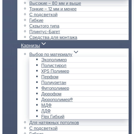
Высокие – 80 мм и выше
Тонкие – 12 мм и менее
С подсветкой
Гибкие
Скрытого типа
Плинтус-Багет
Средства для монтажа
Карнизы
Выбор по материалу
Экополимер
Полистирол
XPS Полимер
Перфом
Полиуретан
Фитополимер
Дюрофом
Дюрополимер®
МДФ
ЛДФ
Flex Гибкий
Для натяжных потолков
С подсветкой
Гибкие