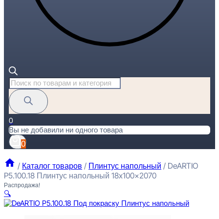
Поиск
товаров
0
Вы не добавили ни одного товара
0
/
Каталог товаров
/
Плинтус напольный
/
DeARTIO
P5.100.18 Плинтус напольный 18x100x2070
Распродажа!
🔍