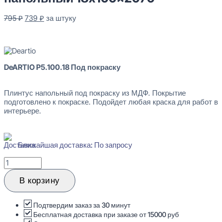
Первоначальная
Текущая
795
₽
739
₽
за штуку
цена
цена:
В наличии
составляла
739 ₽.
795 ₽.
DeARTIO P5.100.18 Под покраску
Плинтус напольный под покраску из МДФ. Покрытие
подготовлено к покраске. Подойдет любая краска для работ в
интерьере.
Ближайшая доставка: По запросу
Количество
товара
DeARTIO
В корзину
P5.100.18
Плинтус
напольный
Подтвердим заказ за 30 минут
18x100x2070
Бесплатная доставка при заказе от 15000 руб