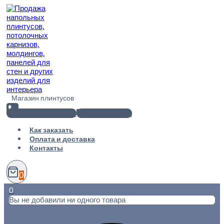
Перейти
к
содержимому
Магазин плинтусов
+7(812) 920-02-38
info@101metr.ru
Как заказать
Оплата и доставка
Контакты
0
0
Вы не добавили ни одного товара