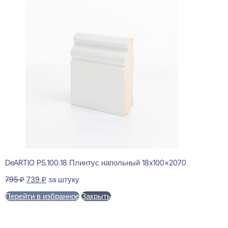
DeARTIO P5.100.18 Плинтус напольный 18x100x2070
Первоначальная
Текущая
795
₽
739
₽
за штуку
цена
цена:
Перейти в избранное
Закрыть
составляла
739 ₽.
795 ₽.