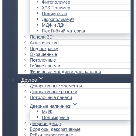
Фитополимер
XPS Полимер
Полиуретан
Дюрополимер®
МДФ и ЛДФ
Flex Гибкий материал
Панели 3D
Акустические
Под покраску
Окрашенные
Потолочные
Гибкие панели
Финишные молдинги для панелей
Другое
Декоративные элементы
Декоративные розетки
Потолочные панели
Дверные наличники
МДФ
Полимерные
Дверной декор
Бордюры декоративные
Рейки декоративные