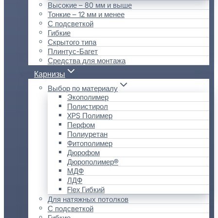
Высокие – 80 мм и выше
Тонкие – 12 мм и менее
С подсветкой
Гибкие
Скрытого типа
Плинтус-Багет
Средства для монтажа
Карнизы
Выбор по материалу
Экополимер
Полистирол
XPS Полимер
Перфом
Полиуретан
Фитополимер
Дюрофом
Дюрополимер®
МДФ
ЛДФ
Flex Гибкий
Для натяжных потолков
С подсветкой
Гибкие