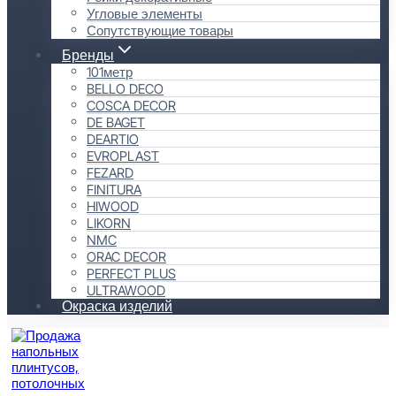
Угловые элементы
Сопутствующие товары
Бренды
101метр
BELLO DECO
COSCA DECOR
DE BAGET
DEARTIO
EVROPLAST
FEZARD
FINITURA
HIWOOD
LIKORN
NMC
ORAC DECOR
PERFECT PLUS
ULTRAWOOD
Окраска изделий