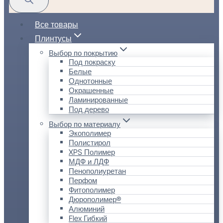
Все товары
Плинтусы
Выбор по покрытию
Под покраску
Белые
Однотонные
Окрашенные
Ламинированные
Под дерево
Выбор по материалу
Экополимер
Полистирол
XPS Полимер
МДФ и ЛДФ
Пенополиуретан
Перфом
Фитополимер
Дюрополимер®
Алюминий
Flex Гибкий