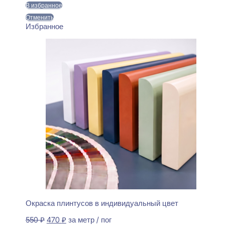
550 ₽.
В избранное
Отменить
Избранное
Окраска плинтусов в индивидуальный цвет
Первоначальная
Текущая
550
₽
470
₽
за метр / пог