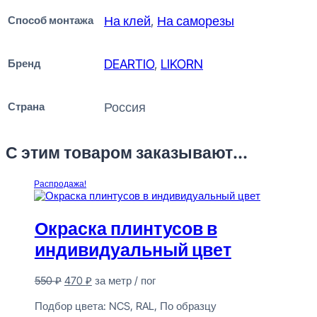
Способ монтажа
На клей
,
На саморезы
Бренд
DEARTIO
,
LIKORN
Страна
Россия
С этим товаром заказывают...
Распродажа!
Окраска плинтусов в
индивидуальный цвет
Первоначальная
Текущая
550
₽
470
₽
за метр / пог
цена
цена:
Предзаказ
составляла
470 ₽.
Подбор цвета:
NCS, RAL, По образцу