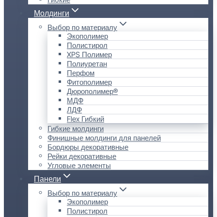
Молдинги
Выбор по материалу
Экополимер
Полистирол
XPS Полимер
Полиуретан
Перфом
Фитополимер
Дюрополимер®
МДФ
ЛДФ
Flex Гибкий
Гибкие молдинги
Финишные молдинги для панелей
Бордюры декоративные
Рейки декоративные
Угловые элементы
Панели
Выбор по материалу
Экополимер
Полистирол