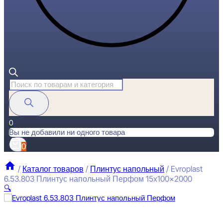
Поиск
товаров
0
Вы не добавили ни одного товара
0
/
Каталог товаров
/
Плинтус напольный
/
Evroplast
6.53.803 Плинтус напольный Перфом 15x100x2000
🔍