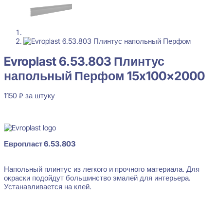
Evroplast 6.53.803 Плинтус
напольный Перфом 15x100x2000
1150
₽
за штуку
В наличии
Европласт 6.53.803
Evroplast 6.53.803 Плинтус напольный Перфом 15x100x2000
1150
₽
за штуку
Напольный плинтус из легкого и прочного материала. Для
окраски подойдут большинство эмалей для интерьера.
Перейти в избранное
Закрыть
Устанавливается на клей.