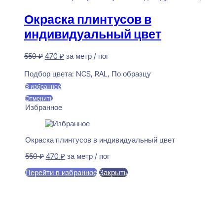
Окраска плинтусов в
индивидуальный цвет
Первоначальная
Текущая
550
₽
470
₽
за метр / пог
цена
цена:
Предзаказ
составляла
470 ₽.
Подбор цвета:
NCS, RAL, По образцу
550 ₽.
В избранное
Отменить
Избранное
Окраска плинтусов в индивидуальный цвет
Первоначальная
Текущая
550
₽
470
₽
за метр / пог
цена
цена:
Перейти в избранное
Закрыть
составляла
470 ₽.
550 ₽.
В корзину