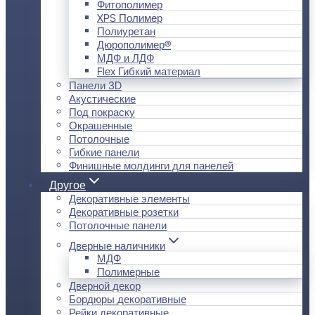
Фитополимер
XPS Полимер
Полиуретан
Дюрополимер®
МДФ и ЛДФ
Flex Гибкий материал
Панели 3D
Акустические
Под покраску
Окрашенные
Потолочные
Гибкие панели
Финишные молдинги для панелей
Другое
Декоративные элементы
Декоративные розетки
Потолочные панели
Дверные наличники
МДФ
Полимерные
Дверной декор
Бордюры декоративные
Рейки декоративные