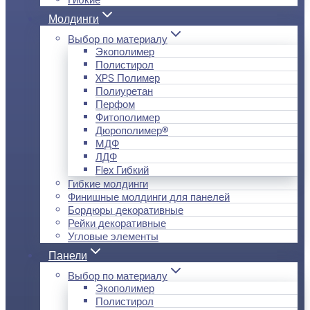
Молдинги
Выбор по материалу
Экополимер
Полистирол
XPS Полимер
Полиуретан
Перфом
Фитополимер
Дюрополимер®
МДФ
ЛДФ
Flex Гибкий
Гибкие молдинги
Финишные молдинги для панелей
Бордюры декоративные
Рейки декоративные
Угловые элементы
Панели
Выбор по материалу
Экополимер
Полистирол