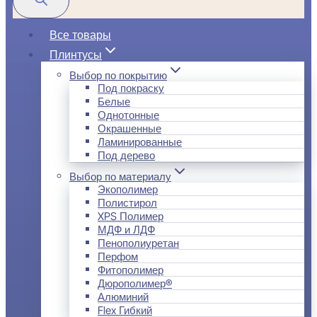
Все товары
Плинтусы
Выбор по покрытию
Под покраску
Белые
Однотонные
Окрашенные
Ламинированные
Под дерево
Выбор по материалу
Экополимер
Полистирол
XPS Полимер
МДФ и ЛДФ
Пенополиуретан
Перфом
Фитополимер
Дюрополимер®
Алюминий
Flex Гибкий