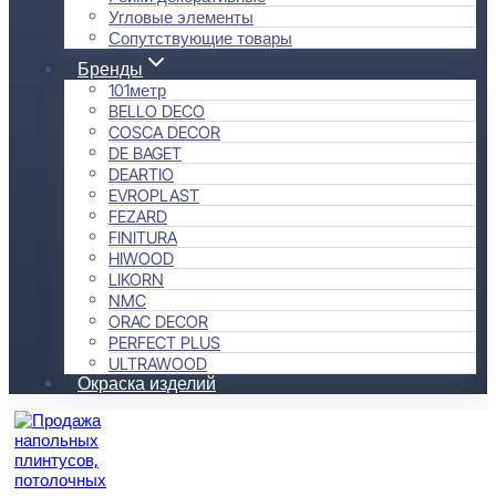
Угловые элементы
Сопутствующие товары
Бренды
101метр
BELLO DECO
COSCA DECOR
DE BAGET
DEARTIO
EVROPLAST
FEZARD
FINITURA
HIWOOD
LIKORN
NMC
ORAC DECOR
PERFECT PLUS
ULTRAWOOD
Окраска изделий