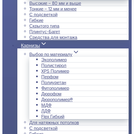
Высокие – 80 мм и выше
Тонкие – 12 мм и менее
С подсветкой
Гибкие
Скрытого типа
Плинтус-Багет
Средства для монтажа
Карнизы
Выбор по материалу
Экополимер
Полистирол
XPS Полимер
Перфом
Полиуретан
Фитополимер
Дюрофом
Дюрополимер®
МДФ
ЛДФ
Flex Гибкий
Для натяжных потолков
С подсветкой
Гибкие