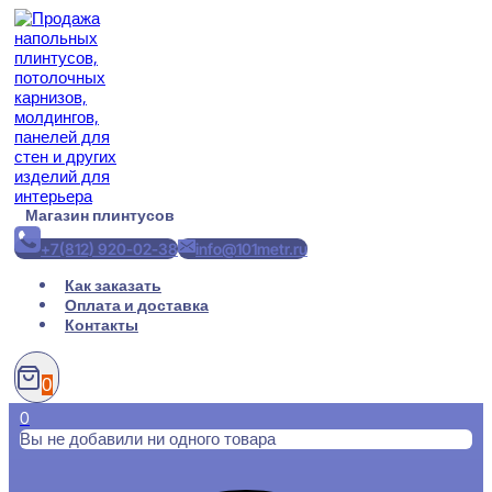
Перейти
к
содержимому
Магазин плинтусов
+7(812) 920-02-38
info@101metr.ru
Как заказать
Оплата и доставка
Контакты
0
0
Вы не добавили ни одного товара