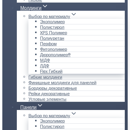
Молдинги
Выбор по материалу
Экополимер
Полистирол
XPS Полимер
Полиуретан
Перфом
Фитополимер
Дюрополимер®
МДФ
ЛДФ
Flex Гибкий
Гибкие молдинги
Финишные молдинги для панелей
Бордюры декоративные
Рейки декоративные
Угловые элементы
Панели
Выбор по материалу
Экополимер
Полистирол