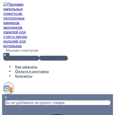
Перейти
к
содержимому
Магазин плинтусов
+7(812) 920-02-38
info@101metr.ru
Как заказать
Оплата и доставка
Контакты
0
0
Вы не добавили ни одного товара