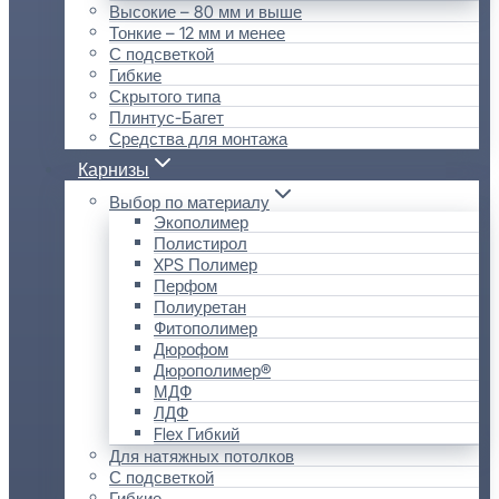
Высокие – 80 мм и выше
Тонкие – 12 мм и менее
С подсветкой
Гибкие
Скрытого типа
Плинтус-Багет
Средства для монтажа
Карнизы
Выбор по материалу
Экополимер
Полистирол
XPS Полимер
Перфом
Полиуретан
Фитополимер
Дюрофом
Дюрополимер®
МДФ
ЛДФ
Flex Гибкий
Для натяжных потолков
С подсветкой
Гибкие