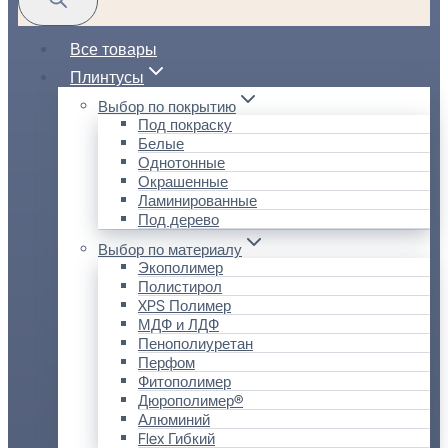
Все товары
Плинтусы
Выбор по покрытию
Под покраску
Белые
Однотонные
Окрашенные
Ламинированные
Под дерево
Выбор по материалу
Экополимер
Полистирол
XPS Полимер
МДФ и ЛДФ
Пенополиуретан
Перфом
Фитополимер
Дюрополимер®
Алюминий
Flex Гибкий