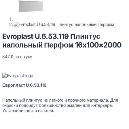
Evroplast U.6.53.119 Плинтус
напольный Перфом 16x100x2000
847
₽
за штуку
В наличии
Европласт U.6.53.119
Evroplast U.6.53.119 Плинтус напольный Перфом 16x100x2000
847
₽
за штуку
Напольный плинтус из легкого и прочного материала. Для
окраски подойдут большинство эмалей для интерьера.
Перейти в избранное
Закрыть
Устанавливается на клей.