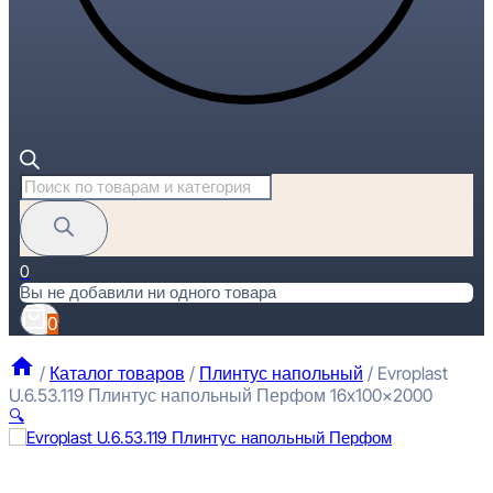
Поиск
товаров
0
Вы не добавили ни одного товара
0
/
Каталог товаров
/
Плинтус напольный
/
Evroplast
U.6.53.119 Плинтус напольный Перфом 16x100x2000
🔍