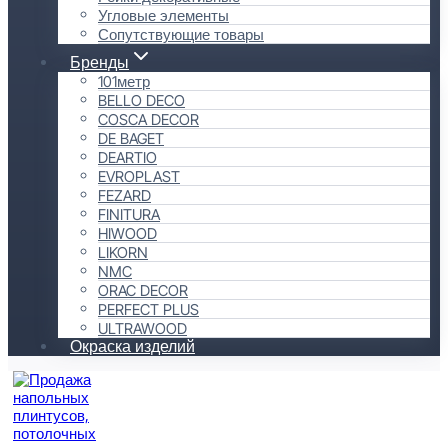
Угловые элементы
Сопутствующие товары
Бренды
101метр
BELLO DECO
COSCA DECOR
DE BAGET
DEARTIO
EVROPLAST
FEZARD
FINITURA
HIWOOD
LIKORN
NMC
ORAC DECOR
PERFECT PLUS
ULTRAWOOD
Окраска изделий