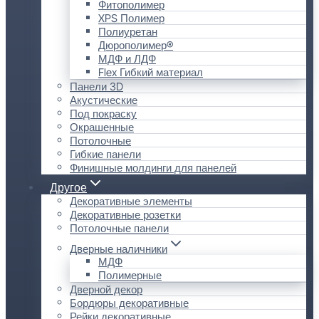
Фитополимер
XPS Полимер
Полиуретан
Дюрополимер®
МДФ и ЛДФ
Flex Гибкий материал
Панели 3D
Акустические
Под покраску
Окрашенные
Потолочные
Гибкие панели
Финишные молдинги для панелей
Другое
Декоративные элементы
Декоративные розетки
Потолочные панели
Дверные наличники
МДФ
Полимерные
Дверной декор
Бордюры декоративные
Рейки декоративные