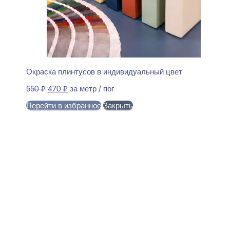
Окраска плинтусов в индивидуальный цвет
Первоначальная
Текущая
550
₽
470
₽
за метр / пог
цена
цена:
Перейти в избранное
Закрыть
составляла
470 ₽.
550 ₽.
В корзину
Perfect Plus P56F Плинтус
напольный Гибкий