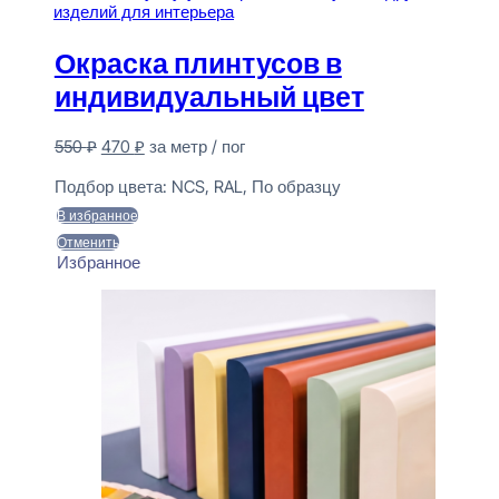
Окраска плинтусов в
индивидуальный цвет
Первоначальная
Текущая
550
₽
470
₽
за метр / пог
цена
цена:
Предзаказ
составляла
470 ₽.
Подбор цвета:
NCS, RAL, По образцу
550 ₽.
В избранное
Отменить
Избранное