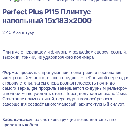
Perfect Plus P115 Плинтус напольный 15x183x2000
Perfect Plus P115 Плинтус
2140
₽
за штуку
напольный 15x183x2000
Перейти в избранное
Закрыть
2140
₽
за штуку
В наличии
Плинтус с перепадом и фигурным рельефом сверху, ровный,
высокий, тонкий, из ударопрочного полимера
Форма
: профиль с продуманной геометрией: от основания
идёт ровный участок, выше середины – небольшой перепад в
сторону стены, затем снова ровная плоскость почти до
самого верха, где профиль завершается фигурным рельефом
и волной мягко уходит к стене. Торец получается около 2 мм.
Сочетание прямых линий, перепада и волнообразного
завершения создаёт многоплановый, архитектурный силуэт.
Кабель-канал
: за счёт конструкции позволяет скрытно
проложить кабель.