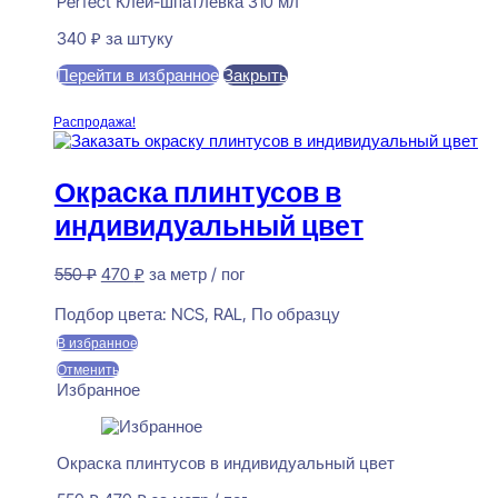
Perfect Клей-шпатлевка 310 мл
340
₽
за штуку
Перейти в избранное
Закрыть
В корзину
Распродажа!
Окраска плинтусов в
индивидуальный цвет
Первоначальная
Текущая
550
₽
470
₽
за метр / пог
цена
цена:
Предзаказ
составляла
470 ₽.
Подбор цвета:
NCS, RAL, По образцу
550 ₽.
В избранное
Отменить
Избранное
Окраска плинтусов в индивидуальный цвет