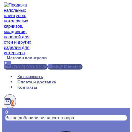
Перейти
к
содержимому
Магазин плинтусов
+7(812) 920-02-38
info@101metr.ru
Как заказать
Оплата и доставка
Контакты
0
0
Вы не добавили ни одного товара