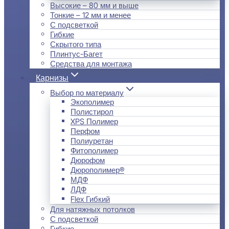
Высокие – 80 мм и выше
Тонкие – 12 мм и менее
С подсветкой
Гибкие
Скрытого типа
Плинтус-Багет
Средства для монтажа
Карнизы
Выбор по материалу
Экополимер
Полистирол
XPS Полимер
Перфом
Полиуретан
Фитополимер
Дюрофом
Дюрополимер®
МДФ
ЛДФ
Flex Гибкий
Для натяжных потолков
С подсветкой
Гибкие