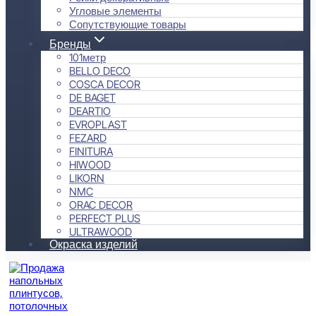
Угловые элементы
Сопутствующие товары
Бренды
101метр
BELLO DECO
COSCA DECOR
DE BAGET
DEARTIO
EVROPLAST
FEZARD
FINITURA
HIWOOD
LIKORN
NMC
ORAC DECOR
PERFECT PLUS
ULTRAWOOD
Окраска изделий