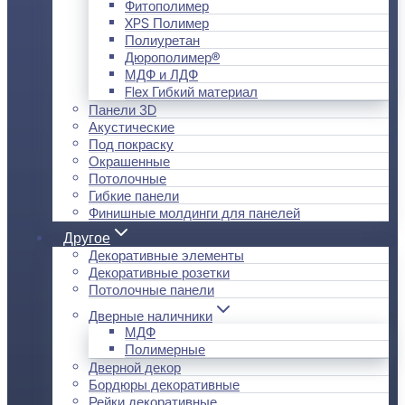
Фитополимер
XPS Полимер
Полиуретан
Дюрополимер®
МДФ и ЛДФ
Flex Гибкий материал
Панели 3D
Акустические
Под покраску
Окрашенные
Потолочные
Гибкие панели
Финишные молдинги для панелей
Другое
Декоративные элементы
Декоративные розетки
Потолочные панели
Дверные наличники
МДФ
Полимерные
Дверной декор
Бордюры декоративные
Рейки декоративные