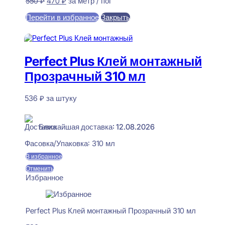
Первоначальная
Текущая
550
₽
470
₽
за метр / пог
цена
цена:
Перейти в избранное
Закрыть
составляла
470 ₽.
550 ₽.
В корзину
Perfect Plus Клей монтажный
Прозрачный 310 мл
536
₽
за штуку
В наличии
Ближайшая доставка: 12.08.2026
Фасовка/Упаковка:
310 мл
В избранное
Отменить
Избранное
Perfect Plus Клей монтажный Прозрачный 310 мл