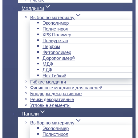
Молдинги
Выбор по материалу
Экополимер
Полистирол
XPS Полимер
Полиуретан
Перфом
Фитополимер
Дюрополимер®
МДФ
ЛДФ
Flex Гибкий
Гибкие молдинги
Финишные молдинги для панелей
Бордюры декоративные
Рейки декоративные
Угловые элементы
Панели
Выбор по материалу
Экополимер
Полистирол