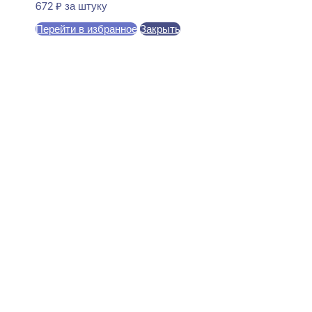
672
₽
за штуку
Перейти в избранное
Закрыть
В корзину
Perfect Plus P56F Плинтус
напольный Гибкий
15x100x2000
5880
₽
за штуку
В наличии
Ближайшая доставка: 12.08.2026
Высота:
100 мм
Ширина:
100 мм