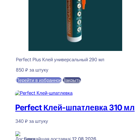
Perfect Plus Клей универсальный 290 мл
850
₽
за штуку
Перейти в избранное
Закрыть
В корзину
Perfect Клей-шпатлевка 310 мл
340
₽
за штуку
В наличии
Ближайшая доставка: 12.08.2026