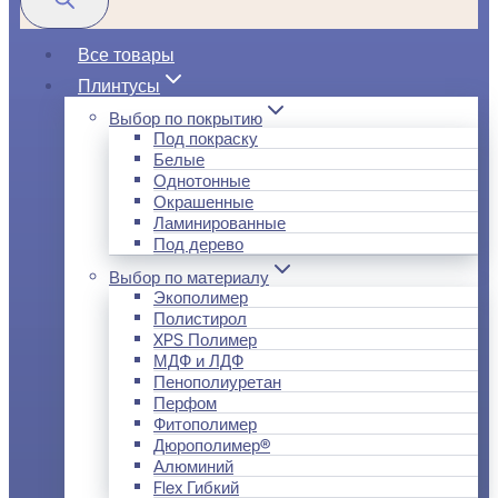
Все товары
Плинтусы
Выбор по покрытию
Под покраску
Белые
Однотонные
Окрашенные
Ламинированные
Под дерево
Выбор по материалу
Экополимер
Полистирол
XPS Полимер
МДФ и ЛДФ
Пенополиуретан
Перфом
Фитополимер
Дюрополимер®
Алюминий
Flex Гибкий