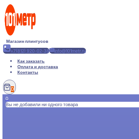
Перейти
к
содержимому
Магазин плинтусов
+7(812) 920-02-38
info@101metr.ru
Как заказать
Оплата и доставка
Контакты
0
0
Вы не добавили ни одного товара