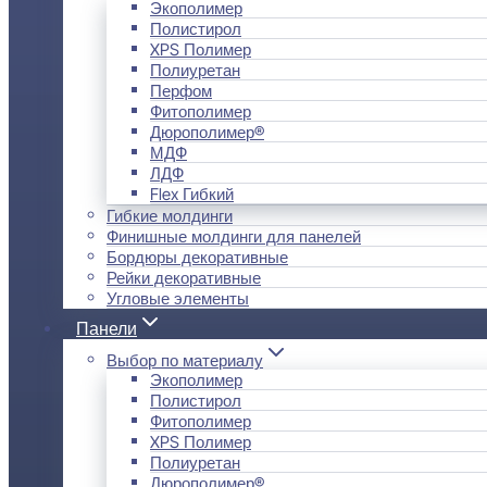
Экополимер
Полистирол
XPS Полимер
Полиуретан
Перфом
Фитополимер
Дюрополимер®
МДФ
ЛДФ
Flex Гибкий
Гибкие молдинги
Финишные молдинги для панелей
Бордюры декоративные
Рейки декоративные
Угловые элементы
Панели
Выбор по материалу
Экополимер
Полистирол
Фитополимер
XPS Полимер
Полиуретан
Дюрополимер®