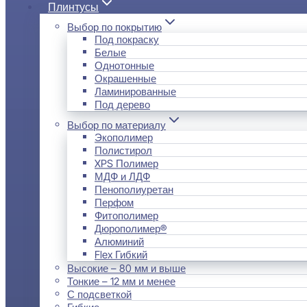
Плинтусы
Выбор по покрытию
Под покраску
Белые
Однотонные
Окрашенные
Ламинированные
Под дерево
Выбор по материалу
Экополимер
Полистирол
XPS Полимер
МДФ и ЛДФ
Пенополиуретан
Перфом
Фитополимер
Дюрополимер®
Алюминий
Flex Гибкий
Высокие – 80 мм и выше
Тонкие – 12 мм и менее
С подсветкой
Гибкие