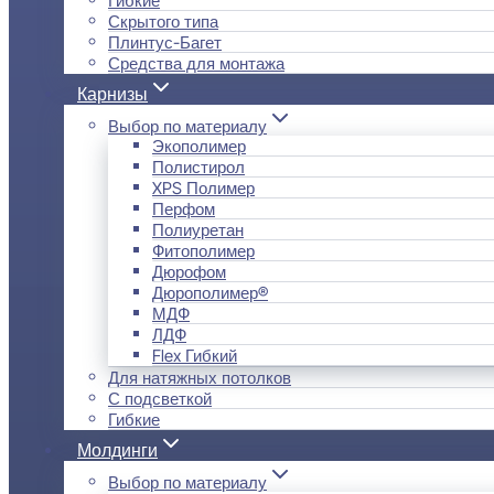
Скрытого типа
Плинтус-Багет
Средства для монтажа
Карнизы
Выбор по материалу
Экополимер
Полистирол
XPS Полимер
Перфом
Полиуретан
Фитополимер
Дюрофом
Дюрополимер®
МДФ
ЛДФ
Flex Гибкий
Для натяжных потолков
С подсветкой
Гибкие
Молдинги
Выбор по материалу