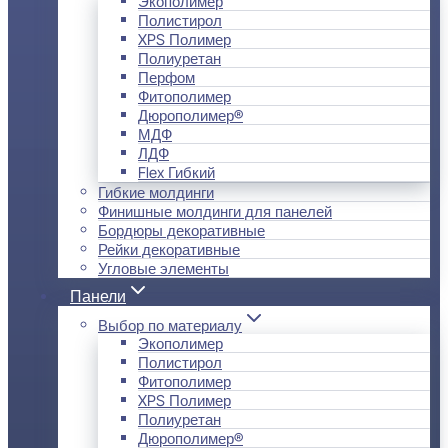
Экополимер
Полистирол
XPS Полимер
Полиуретан
Перфом
Фитополимер
Дюрополимер®
МДФ
ЛДФ
Flex Гибкий
Гибкие молдинги
Финишные молдинги для панелей
Бордюры декоративные
Рейки декоративные
Угловые элементы
Панели
Выбор по материалу
Экополимер
Полистирол
Фитополимер
XPS Полимер
Полиуретан
Дюрополимер®