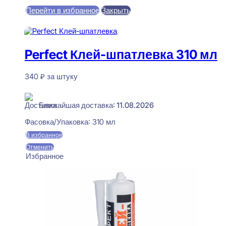
цена
цена:
Перейти в избранное
Закрыть
составляла
470 ₽.
550 ₽.
В корзину
Perfect Клей-шпатлевка 310 мл
340
₽
за штуку
В наличии
Ближайшая доставка: 11.08.2026
Фасовка/Упаковка:
310 мл
В избранное
Отменить
Избранное