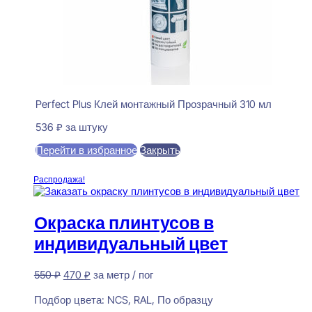
Perfect Plus Клей монтажный Прозрачный 310 мл
536
₽
за штуку
Перейти в избранное
Закрыть
В корзину
Распродажа!
Окраска плинтусов в
индивидуальный цвет
Первоначальная
Текущая
550
₽
470
₽
за метр / пог
цена
цена:
Предзаказ
составляла
470 ₽.
Подбор цвета:
NCS, RAL, По образцу
550 ₽.