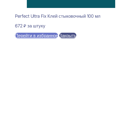
Perfect Ultra Fix Клей стыковочный 100 мл
672
₽
за штуку
Перейти в избранное
Закрыть
В корзину
Perfect Plus P56F Плинтус
напольный Гибкий
15x100x2000
5880
₽
за штуку
В наличии