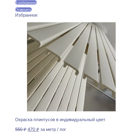
В избранное
Отменить
Избранное
Окраска плинтусов в индивидуальный цвет
Первоначальная
Текущая
550
₽
470
₽
за метр / пог