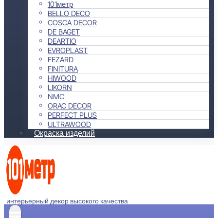
101метр
BELLO DECO
COSCA DECOR
DE BAGET
DEARTIO
EVROPLAST
FEZARD
FINITURA
HIWOOD
LIKORN
NMC
ORAC DECOR
PERFECT PLUS
ULTRAWOOD
Окраска изделий
интерьерный декор высокого качества