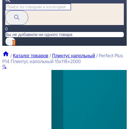
Поиск
товаров
0
Вы не добавили ни одного товара
0
/
Каталог товаров
/
Плинтус напольный
/
Perfect Plus
P14 Плинтус напольный 15x118x2000
🔍
P
1
П