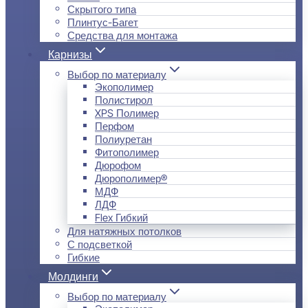
Скрытого типа
Плинтус-Багет
Средства для монтажа
Карнизы
Выбор по материалу
Экополимер
Полистирол
XPS Полимер
Перфом
Полиуретан
Фитополимер
Дюрофом
Дюрополимер®
МДФ
ЛДФ
Flex Гибкий
Для натяжных потолков
С подсветкой
Гибкие
Молдинги
Выбор по материалу