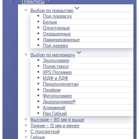
Плинтусы
Выбор по покрытию
Под покраску
Белые
Однотонные
Окрашенные
Ламинированные
Под дерево
Выбор по материалу
Экополимер
Полистирол
XPS Полимер
МДФ и ЛДФ
Пенополиуретан
Перфом
Фитополимер
Дюрополимер®
Алюминий
Flex Гибкий
Высокие – 80 мм и выше
Тонкие – 12 мм и менее
С подсветкой
Гибкие