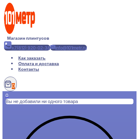
Перейти
к
содержимому
Магазин плинтусов
+7(812) 920-02-38
info@101metr.ru
Как заказать
Оплата и доставка
Контакты
0
0
Вы не добавили ни одного товара