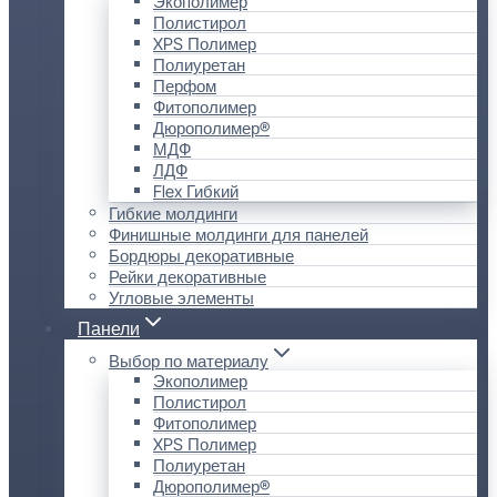
Экополимер
Полистирол
XPS Полимер
Полиуретан
Перфом
Фитополимер
Дюрополимер®
МДФ
ЛДФ
Flex Гибкий
Гибкие молдинги
Финишные молдинги для панелей
Бордюры декоративные
Рейки декоративные
Угловые элементы
Панели
Выбор по материалу
Экополимер
Полистирол
Фитополимер
XPS Полимер
Полиуретан
Дюрополимер®