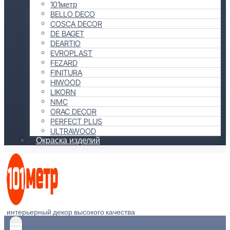
101метр
BELLO DECO
COSCA DECOR
DE BAGET
DEARTIO
EVROPLAST
FEZARD
FINITURA
HIWOOD
LIKORN
NMC
ORAC DECOR
PERFECT PLUS
ULTRAWOOD
Окраска изделий
интерьерный декор высокого качества