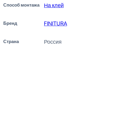
Способ монтажа
На клей
Бренд
FINITURA
Страна
Россия
Likorn K-06 Белый Плинтус
напольный 16x80x2050
975
₽
за штуку
В наличии
Ближайшая доставка: По запросу