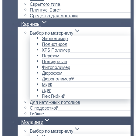
Скрытого типа
Плинтус-Багет
Средства для монтажа
Карнизы
Выбор по материалу
Экополимер
Полистирол
XPS Полимер
Перфом
Полиуретан
Фитополимер
Дюрофом
Дюрополимер®
МДФ
ЛДФ
Flex Гибкий
Для натяжных потолков
С подсветкой
Гибкие
Молдинги
Выбор по материалу