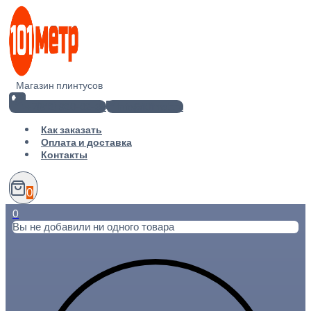
Перейти
к
содержимому
Магазин плинтусов
+7(812) 920-02-38
info@101metr.ru
Как заказать
Оплата и доставка
Контакты
0
0
Вы не добавили ни одного товара