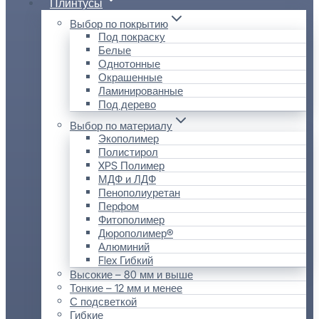
Плинтусы
Выбор по покрытию
Под покраску
Белые
Однотонные
Окрашенные
Ламинированные
Под дерево
Выбор по материалу
Экополимер
Полистирол
XPS Полимер
МДФ и ЛДФ
Пенополиуретан
Перфом
Фитополимер
Дюрополимер®
Алюминий
Flex Гибкий
Высокие – 80 мм и выше
Тонкие – 12 мм и менее
С подсветкой
Гибкие