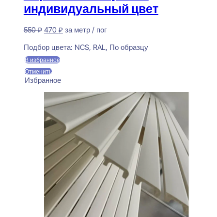
индивидуальный цвет
Первоначальная
Текущая
550
₽
470
₽
за метр / пог
цена
цена:
Предзаказ
составляла
470 ₽.
Подбор цвета:
NCS, RAL, По образцу
550 ₽.
В избранное
Отменить
Избранное