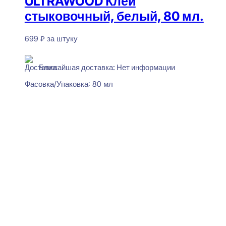
ULTRAWOOD Клей
стыковочный, белый, 80 мл.
699
₽
за штуку
Нет в наличии
Ближайшая доставка: Нет информации
Фасовка/Упаковка:
80 мл
Читать далее
Perfect Plus P56F Плинтус
напольный Гибкий
15x100x2000