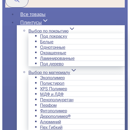
Все товары
Плинтусы
Выбор по покрытию
Под покраску
Белые
Однотонные
Окрашенные
Ламинированные
Под дерево
Выбор по материалу
Экополимер
Полистирол
XPS Полимер
МДФ и ЛДФ
Пенополиуретан
Перфом
Фитополимер
Дюрополимер®
Алюминий
Flex Гибкий