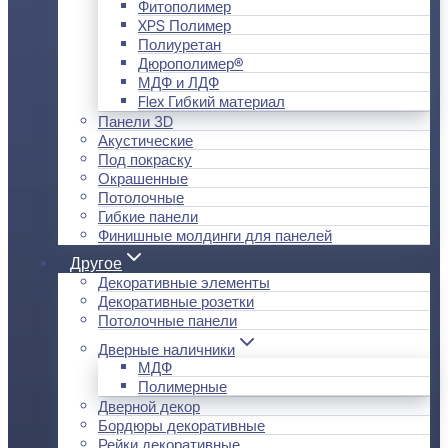
Фитополимер
XPS Полимер
Полиуретан
Дюрополимер®
МДФ и ЛДФ
Flex Гибкий материал
Панели 3D
Акустические
Под покраску
Окрашенные
Потолочные
Гибкие панели
Финишные молдинги для панелей
Другое
Декоративные элементы
Декоративные розетки
Потолочные панели
Дверные наличники
МДФ
Полимерные
Дверной декор
Бордюры декоративные
Рейки декоративные