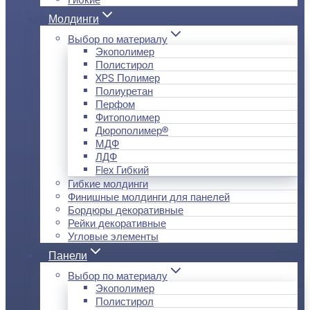
Молдинги
Выбор по материалу
Экополимер
Полистирол
XPS Полимер
Полиуретан
Перфом
Фитополимер
Дюрополимер®
МДФ
ЛДФ
Flex Гибкий
Гибкие молдинги
Финишные молдинги для панелей
Бордюры декоративные
Рейки декоративные
Угловые элементы
Панели
Выбор по материалу
Экополимер
Полистирол