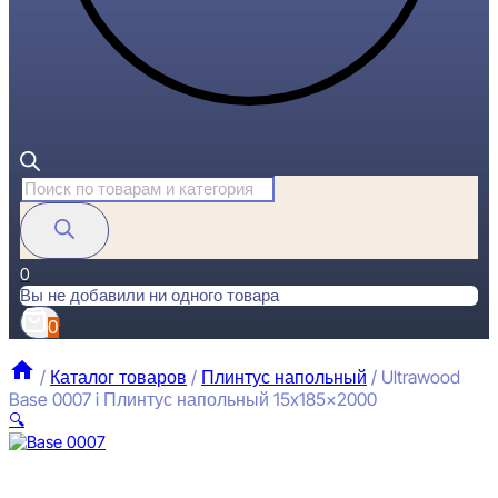
Поиск
товаров
0
Вы не добавили ни одного товара
0
/
Каталог товаров
/
Плинтус напольный
/
Ultrawood
Base 0007 i Плинтус напольный 15x185x2000
🔍