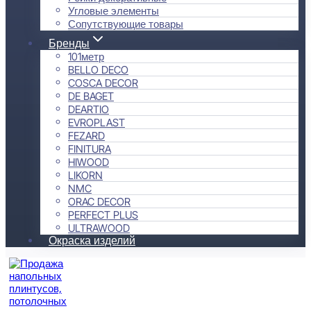
Угловые элементы
Сопутствующие товары
Бренды
101метр
BELLO DECO
COSCA DECOR
DE BAGET
DEARTIO
EVROPLAST
FEZARD
FINITURA
HIWOOD
LIKORN
NMC
ORAC DECOR
PERFECT PLUS
ULTRAWOOD
Окраска изделий