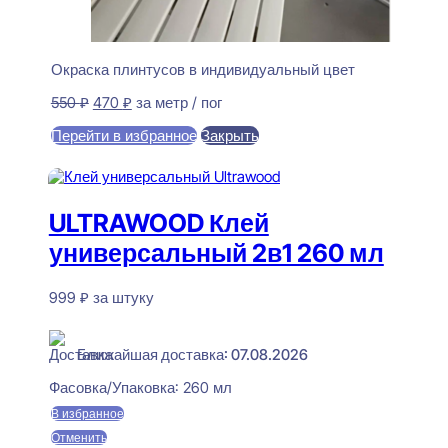
Окраска плинтусов в индивидуальный цвет
Первоначальная
Текущая
550
₽
470
₽
за метр / пог
цена
цена:
Перейти в избранное
Закрыть
составляла
470 ₽.
550 ₽.
В корзину
ULTRAWOOD Клей
универсальный 2в1 260 мл
999
₽
за штуку
В наличии
Ближайшая доставка: 07.08.2026
Фасовка/Упаковка:
260 мл
В избранное
Отменить