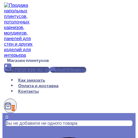
Перейти
к
содержимому
Магазин плинтусов
+7(812) 920-02-38
info@101metr.ru
Как заказать
Оплата и доставка
Контакты
0
0
Вы не добавили ни одного товара