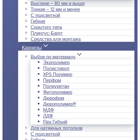
Высокие – 80 мм и выше
Тонкие – 12 мм и менее
С подсветкой
Гибкие
Скрытого типа
Плинтус-Багет
Средства для монтажа
Карнизы
Выбор по материалу
Экополимер
Полистирол
XPS Полимер
Перфом
Полиуретан
Фитополимер
Дюрофом
Дюрополимер®
МДФ
ЛДФ
Flex Гибкий
Для натяжных потолков
С подсветкой
Гибкие