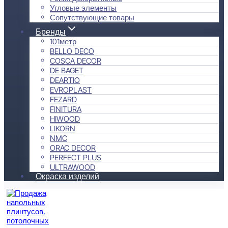
Угловые элементы
Сопутствующие товары
Бренды
101метр
BELLO DECO
COSCA DECOR
DE BAGET
DEARTIO
EVROPLAST
FEZARD
FINITURA
HIWOOD
LIKORN
NMC
ORAC DECOR
PERFECT PLUS
ULTRAWOOD
Окраска изделий