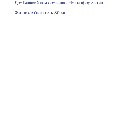
Ближайшая доставка: Нет информации
Фасовка/Упаковка:
80 мл
Читать далее
Perfect Plus P56F Плинтус
напольный Гибкий
15x100x2000
5880
₽
за штуку
В наличии
Ближайшая доставка: 12.08.2026
Высота:
100 мм
Ширина:
100 мм