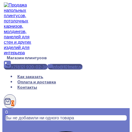
Перейти
к
содержимому
Магазин плинтусов
+7(812) 920-02-38
info@101metr.ru
Как заказать
Оплата и доставка
Контакты
0
0
Вы не добавили ни одного товара