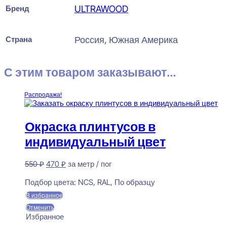
Бренд
ULTRAWOOD
Страна
Россия, Южная Америка
С этим товаром заказывают...
Распродажа!
Окраска плинтусов в
индивидуальный цвет
Первоначальная
Текущая
550
₽
470
₽
за метр / пог
цена
цена:
Предзаказ
составляла
470 ₽.
Подбор цвета:
NCS, RAL, По образцу
550 ₽.
В избранное
Отменить
Избранное