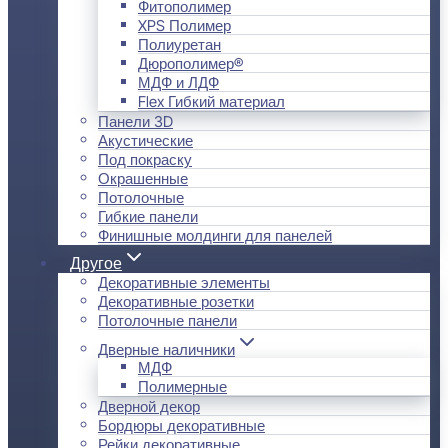
Фитополимер
XPS Полимер
Полиуретан
Дюрополимер®
МДФ и ЛДФ
Flex Гибкий материал
Панели 3D
Акустические
Под покраску
Окрашенные
Потолочные
Гибкие панели
Финишные молдинги для панелей
Другое
Декоративные элементы
Декоративные розетки
Потолочные панели
Дверные наличники
МДФ
Полимерные
Дверной декор
Бордюры декоративные
Рейки декоративные