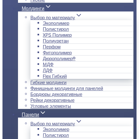
Молдинги
Выбор по материалу
Экополимер
Полистирол
XPS Полимер
Полиуретан
Перфом
Фитополимер
Дюрополимер®
МДФ
ЛДФ
Flex Гибкий
Гибкие молдинги
Финишные молдинги для панелей
Бордюры декоративные
Рейки декоративные
Угловые элементы
Панели
Выбор по материалу
Экополимер
Полистирол