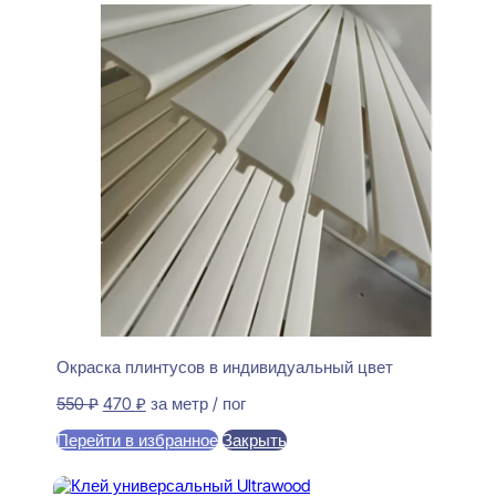
Окраска плинтусов в индивидуальный цвет
Первоначальная
Текущая
550
₽
470
₽
за метр / пог
цена
цена:
Перейти в избранное
Закрыть
составляла
470 ₽.
550 ₽.
В корзину