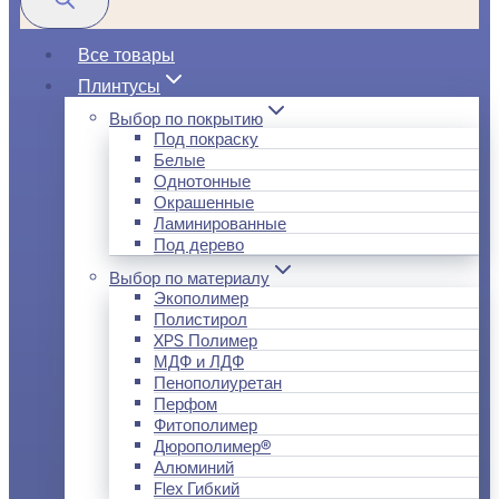
Все товары
Плинтусы
Выбор по покрытию
Под покраску
Белые
Однотонные
Окрашенные
Ламинированные
Под дерево
Выбор по материалу
Экополимер
Полистирол
XPS Полимер
МДФ и ЛДФ
Пенополиуретан
Перфом
Фитополимер
Дюрополимер®
Алюминий
Flex Гибкий