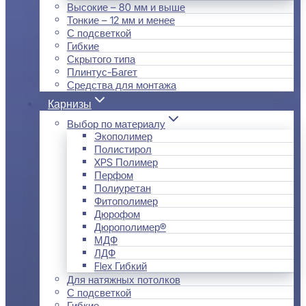
Высокие – 80 мм и выше
Тонкие – 12 мм и менее
С подсветкой
Гибкие
Скрытого типа
Плинтус-Багет
Средства для монтажа
Карнизы
Выбор по материалу
Экополимер
Полистирол
XPS Полимер
Перфом
Полиуретан
Фитополимер
Дюрофом
Дюрополимер®
МДФ
ЛДФ
Flex Гибкий
Для натяжных потолков
С подсветкой
Гибкие