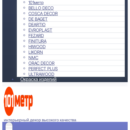
101метр
BELLO DECO
COSCA DECOR
DE BAGET
DEARTIO
EVROPLAST
FEZARD
FINITURA
HIWOOD
LIKORN
NMC
ORAC DECOR
PERFECT PLUS
ULTRAWOOD
Окраска изделий
интерьерный декор высокого качества