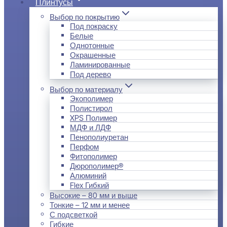
Плинтусы
Выбор по покрытию
Под покраску
Белые
Однотонные
Окрашенные
Ламинированные
Под дерево
Выбор по материалу
Экополимер
Полистирол
XPS Полимер
МДФ и ЛДФ
Пенополиуретан
Перфом
Фитополимер
Дюрополимер®
Алюминий
Flex Гибкий
Высокие – 80 мм и выше
Тонкие – 12 мм и менее
С подсветкой
Гибкие