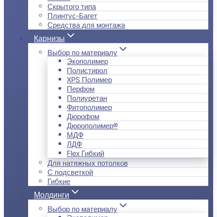
Скрытого типа
Плинтус-Багет
Средства для монтажа
Карнизы
Выбор по материалу
Экополимер
Полистирол
XPS Полимер
Перфом
Полиуретан
Фитополимер
Дюрофом
Дюрополимер®
МДФ
ЛДФ
Flex Гибкий
Для натяжных потолков
С подсветкой
Гибкие
Молдинги
Выбор по материалу