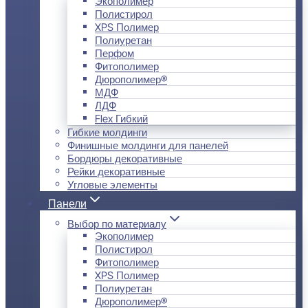
Экополимер
Полистирол
XPS Полимер
Полиуретан
Перфом
Фитополимер
Дюрополимер®
МДФ
ЛДФ
Flex Гибкий
Гибкие молдинги
Финишные молдинги для панелей
Бордюры декоративные
Рейки декоративные
Угловые элементы
Панели
Выбор по материалу
Экополимер
Полистирол
Фитополимер
XPS Полимер
Полиуретан
Дюрополимер®