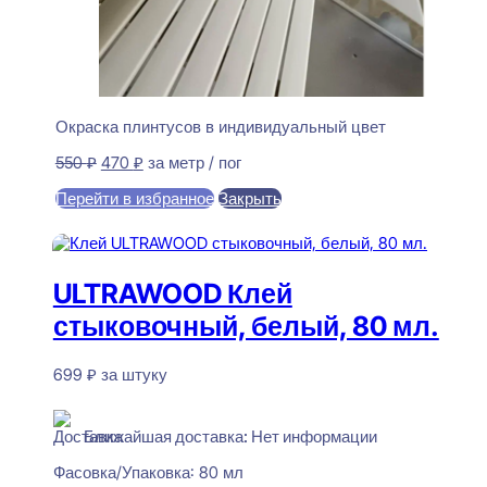
Окраска плинтусов в индивидуальный цвет
Первоначальная
Текущая
550
₽
470
₽
за метр / пог
цена
цена:
Перейти в избранное
Закрыть
составляла
470 ₽.
550 ₽.
В корзину
ULTRAWOOD Клей
стыковочный, белый, 80 мл.
699
₽
за штуку
Нет в наличии
Ближайшая доставка: Нет информации
Фасовка/Упаковка:
80 мл