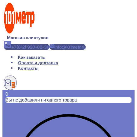
Перейти
к
содержимому
Магазин плинтусов
+7(812) 920-02-38
info@101metr.ru
Как заказать
Оплата и доставка
Контакты
0
0
Вы не добавили ни одного товара