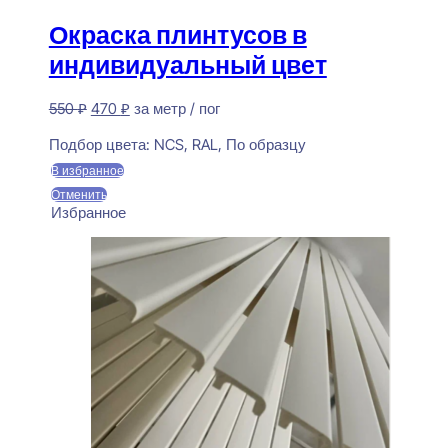
Окраска плинтусов в
индивидуальный цвет
Первоначальная
Текущая
550
₽
470
₽
за метр / пог
цена
цена:
Предзаказ
составляла
470 ₽.
Подбор цвета:
NCS, RAL, По образцу
550 ₽.
В избранное
Отменить
Избранное