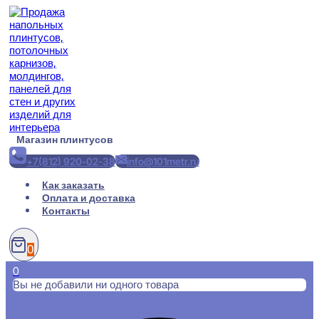
Перейти
к
содержимому
Магазин плинтусов
+7(812) 920-02-38
info@101metr.ru
Как заказать
Оплата и доставка
Контакты
0
0
Вы не добавили ни одного товара