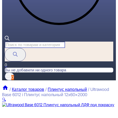
Поиск
товаров
0
Вы не добавили ни одного товара
0
/
Каталог товаров
/
Плинтус напольный
/
Ultrawood
Base 6012 i Плинтус напольный 12x60x2000
🔍