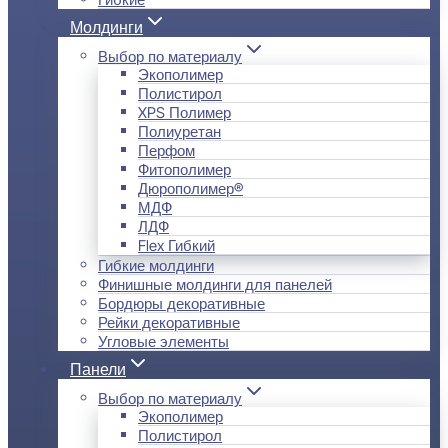
Молдинги
Выбор по материалу
Экополимер
Полистирол
XPS Полимер
Полиуретан
Перфом
Фитополимер
Дюрополимер®
МДФ
ЛДФ
Flex Гибкий
Гибкие молдинги
Финишные молдинги для панелей
Бордюры декоративные
Рейки декоративные
Угловые элементы
Панели
Выбор по материалу
Экополимер
Полистирол