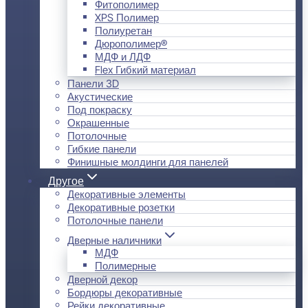
Фитополимер
XPS Полимер
Полиуретан
Дюрополимер®
МДФ и ЛДФ
Flex Гибкий материал
Панели 3D
Акустические
Под покраску
Окрашенные
Потолочные
Гибкие панели
Финишные молдинги для панелей
Другое
Декоративные элементы
Декоративные розетки
Потолочные панели
Дверные наличники
МДФ
Полимерные
Дверной декор
Бордюры декоративные
Рейки декоративные