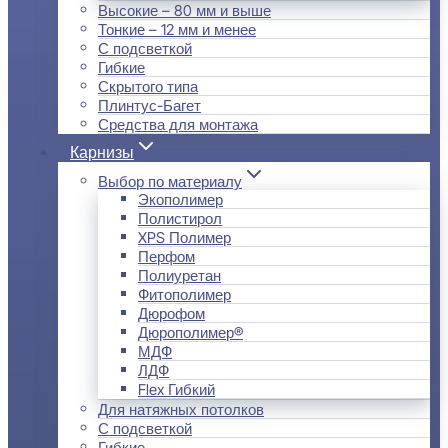
Высокие – 80 мм и выше
Тонкие – 12 мм и менее
С подсветкой
Гибкие
Скрытого типа
Плинтус-Багет
Средства для монтажа
Карнизы
Выбор по материалу
Экополимер
Полистирол
XPS Полимер
Перфом
Полиуретан
Фитополимер
Дюрофом
Дюрополимер®
МДФ
ЛДФ
Flex Гибкий
Для натяжных потолков
С подсветкой
Гибкие