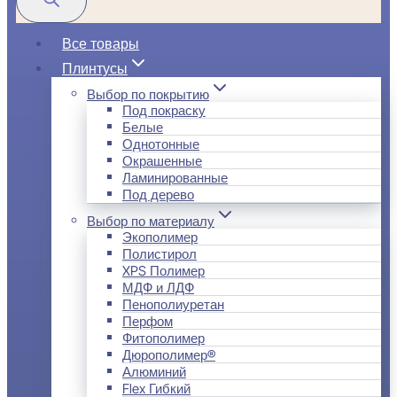
Все товары
Плинтусы
Выбор по покрытию
Под покраску
Белые
Однотонные
Окрашенные
Ламинированные
Под дерево
Выбор по материалу
Экополимер
Полистирол
XPS Полимер
МДФ и ЛДФ
Пенополиуретан
Перфом
Фитополимер
Дюрополимер®
Алюминий
Flex Гибкий