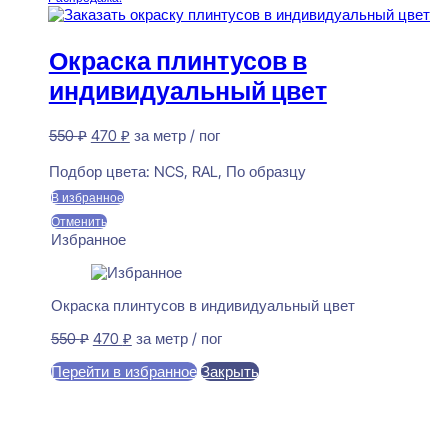
Окраска плинтусов в
индивидуальный цвет
Первоначальная
Текущая
550
₽
470
₽
за метр / пог
цена
цена:
Предзаказ
составляла
470 ₽.
Подбор цвета:
NCS, RAL, По образцу
550 ₽.
В избранное
Отменить
Избранное
Окраска плинтусов в индивидуальный цвет
Первоначальная
Текущая
550
₽
470
₽
за метр / пог
цена
цена:
Перейти в избранное
Закрыть
составляла
470 ₽.
550 ₽.
В корзину