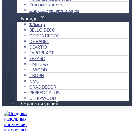
Угловые элементы
Сопутствующие товары
Бренды
101метр
BELLO DECO
COSCA DECOR
DE BAGET
DEARTIO
EVROPLAST
FEZARD
FINITURA
HIWOOD
LIKORN
NMC
ORAC DECOR
PERFECT PLUS
ULTRAWOOD
Окраска изделий