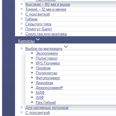
Высокие – 80 мм и выше
Тонкие – 12 мм и менее
С подсветкой
Гибкие
Скрытого типа
Плинтус-Багет
Средства для монтажа
Карнизы
Выбор по материалу
Экополимер
Полистирол
XPS Полимер
Перфом
Полиуретан
Фитополимер
Дюрофом
Дюрополимер®
МДФ
ЛДФ
Flex Гибкий
Для натяжных потолков
С подсветкой