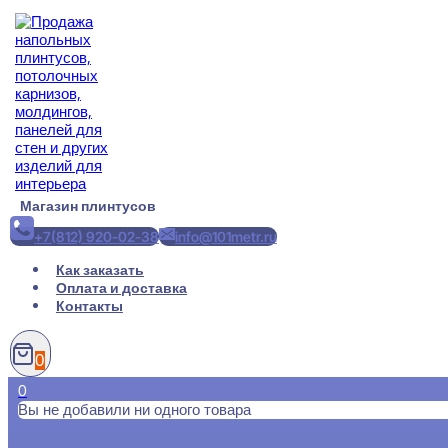
Перейти
к
содержимому
Магазин плинтусов
+7(812) 920-02-38
info@101metr.ru
Как заказать
Оплата и доставка
Контакты
0
0
Вы не добавили ни одного товара