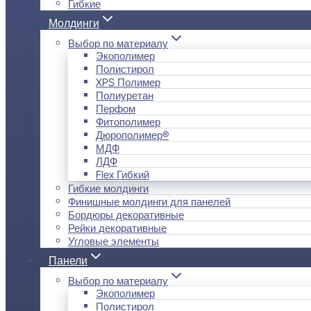
Гибкие
Молдинги
Выбор по материалу
Экополимер
Полистирол
XPS Полимер
Полиуретан
Перфом
Фитополимер
Дюрополимер®
МДФ
ЛДФ
Flex Гибкий
Гибкие молдинги
Финишные молдинги для панелей
Бордюры декоративные
Рейки декоративные
Угловые элементы
Панели
Выбор по материалу
Экополимер
Полистирол