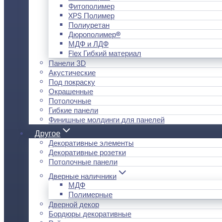
Фитополимер
XPS Полимер
Полиуретан
Дюрополимер®
МДФ и ЛДФ
Flex Гибкий материал
Панели 3D
Акустические
Под покраску
Окрашенные
Потолочные
Гибкие панели
Финишные молдинги для панелей
Другое
Декоративные элементы
Декоративные розетки
Потолочные панели
Дверные наличники
МДФ
Полимерные
Дверной декор
Бордюры декоративные