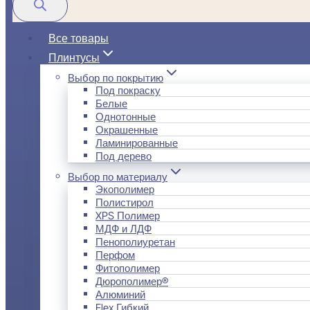
Все товары
Плинтусы
Выбор по покрытию
Под покраску
Белые
Однотонные
Окрашенные
Ламинированные
Под дерево
Выбор по материалу
Экополимер
Полистирол
XPS Полимер
МДФ и ЛДФ
Пенополиуретан
Перфом
Фитополимер
Дюрополимер®
Алюминий
Flex Гибкий