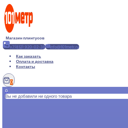
Перейти
к
содержимому
Магазин плинтусов
+7(812) 920-02-38
info@101metr.ru
Как заказать
Оплата и доставка
Контакты
0
0
Вы не добавили ни одного товара