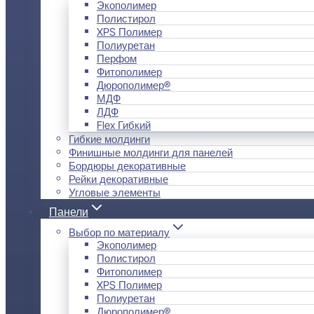
Экополимер
Полистирол
XPS Полимер
Полиуретан
Перфом
Фитополимер
Дюрополимер®
МДФ
ЛДФ
Flex Гибкий
Гибкие молдинги
Финишные молдинги для панелей
Бордюры декоративные
Рейки декоративные
Угловые элементы
Панели
Выбор по материалу
Экополимер
Полистирол
Фитополимер
XPS Полимер
Полиуретан
Дюрополимер®