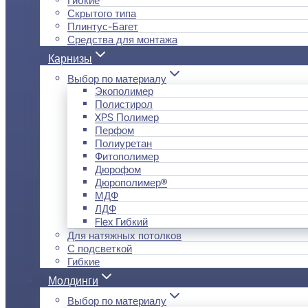
Скрытого типа
Плинтус-Багет
Средства для монтажа
Карнизы
Выбор по материалу
Экополимер
Полистирол
XPS Полимер
Перфом
Полиуретан
Фитополимер
Дюрофом
Дюрополимер®
МДФ
ЛДФ
Flex Гибкий
Для натяжных потолков
С подсветкой
Гибкие
Молдинги
Выбор по материалу