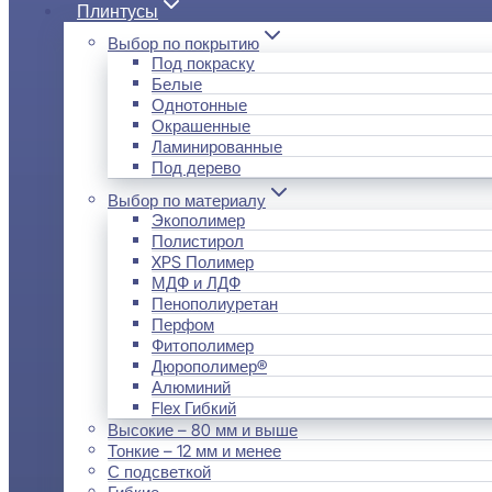
Плинтусы
Выбор по покрытию
Под покраску
Белые
Однотонные
Окрашенные
Ламинированные
Под дерево
Выбор по материалу
Экополимер
Полистирол
XPS Полимер
МДФ и ЛДФ
Пенополиуретан
Перфом
Фитополимер
Дюрополимер®
Алюминий
Flex Гибкий
Высокие – 80 мм и выше
Тонкие – 12 мм и менее
С подсветкой
Гибкие