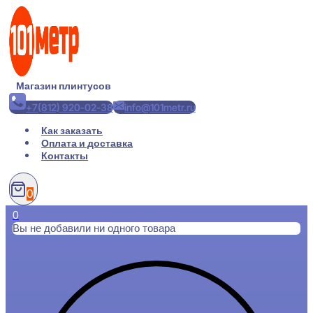
Перейти
к
содержимому
Магазин плинтусов
+7(812) 920-02-38
info@101metr.ru
Как заказать
Оплата и доставка
Контакты
0
0
Вы не добавили ни одного товара