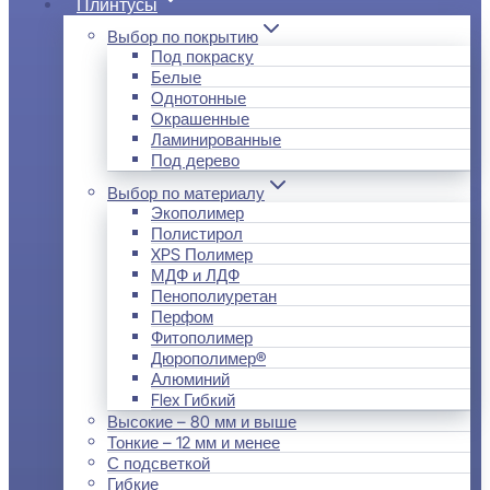
Плинтусы
Выбор по покрытию
Под покраску
Белые
Однотонные
Окрашенные
Ламинированные
Под дерево
Выбор по материалу
Экополимер
Полистирол
XPS Полимер
МДФ и ЛДФ
Пенополиуретан
Перфом
Фитополимер
Дюрополимер®
Алюминий
Flex Гибкий
Высокие – 80 мм и выше
Тонкие – 12 мм и менее
С подсветкой
Гибкие