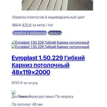
Окраска плинтусов в индивидуальный цвет
Первоначальная
Текущая
550
₽
470
₽
за метр / пог
цена
цена:
Перейти в избранное
Закрыть
составляла
470 ₽.
550 ₽.
В корзину
Evroplast 1.50.229 Гибкий
Карниз потолочный
48x119x2000
6133
₽
за штуку
В наличии
Ближайшая доставка: По запросу
По потолку:
48 мм