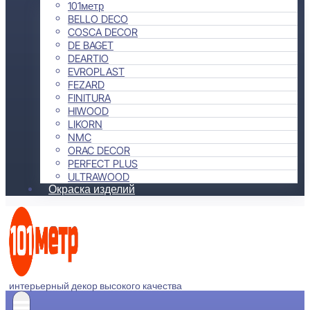
101метр
BELLO DECO
COSCA DECOR
DE BAGET
DEARTIO
EVROPLAST
FEZARD
FINITURA
HIWOOD
LIKORN
NMC
ORAC DECOR
PERFECT PLUS
ULTRAWOOD
Окраска изделий
интерьерный декор высокого качества