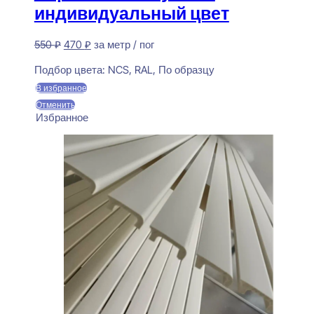
индивидуальный цвет
Первоначальная
Текущая
550
₽
470
₽
за метр / пог
цена
цена:
Предзаказ
составляла
470 ₽.
Подбор цвета:
NCS, RAL, По образцу
550 ₽.
В избранное
Отменить
Избранное