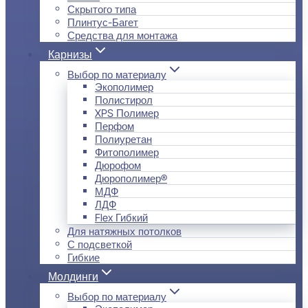
Скрытого типа
Плинтус-Багет
Средства для монтажа
Карнизы
Выбор по материалу
Экополимер
Полистирол
XPS Полимер
Перфом
Полиуретан
Фитополимер
Дюрофом
Дюрополимер®
МДФ
ЛДФ
Flex Гибкий
Для натяжных потолков
С подсветкой
Гибкие
Молдинги
Выбор по материалу