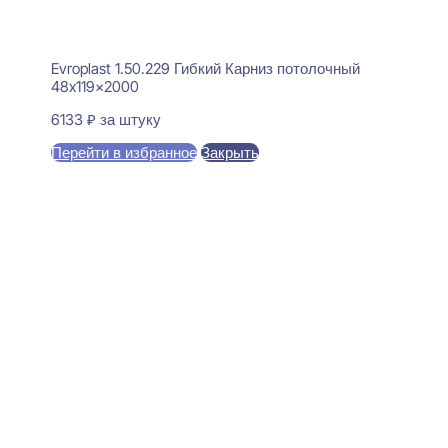
Evroplast 1.50.229 Гибкий Карниз потолочный
48x119x2000
6133
₽
за штуку
Перейти в избранное
Закрыть
В корзину
Perfect Plus P191 Карниз
потолочный 78x140x2000
1770
₽
за штуку
В наличии