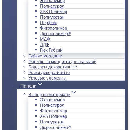
Экополимер
Полистирол
XPS Полимер
Полиуретан
Перфом
Фитополимер
Дюрополимер®
МДФ
ЛДФ
Flex Гибкий
Гибкие молдинги
Финишные молдинги для панелей
Бордюры декоративные
Рейки декоративные
Угловые элементы
Панели
Выбор по материалу
Экополимер
Полистирол
Фитополимер
XPS Полимер
Полиуретан
Дюрополимер®