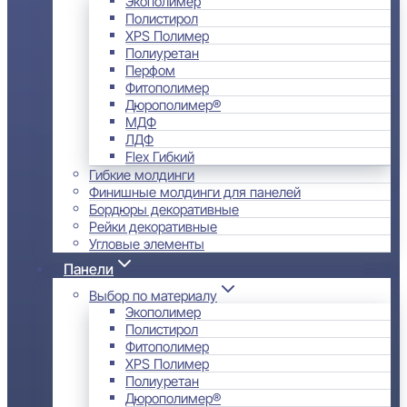
Экополимер
Полистирол
XPS Полимер
Полиуретан
Перфом
Фитополимер
Дюрополимер®
МДФ
ЛДФ
Flex Гибкий
Гибкие молдинги
Финишные молдинги для панелей
Бордюры декоративные
Рейки декоративные
Угловые элементы
Панели
Выбор по материалу
Экополимер
Полистирол
Фитополимер
XPS Полимер
Полиуретан
Дюрополимер®