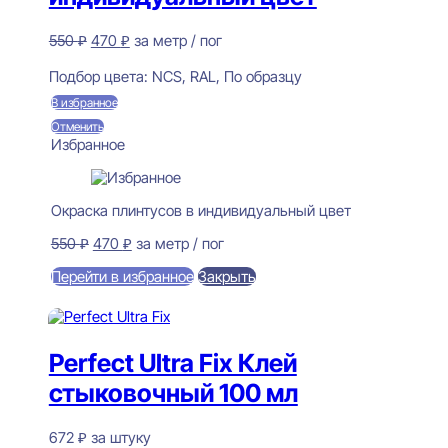
Первоначальная
Текущая
550
₽
470
₽
за метр / пог
цена
цена:
Предзаказ
составляла
470 ₽.
Подбор цвета:
NCS, RAL, По образцу
550 ₽.
В избранное
Отменить
Избранное
Окраска плинтусов в индивидуальный цвет
Первоначальная
Текущая
550
₽
470
₽
за метр / пог
цена
цена:
Перейти в избранное
Закрыть
составляла
470 ₽.
550 ₽.
В корзину
Perfect Ultra Fix Клей
стыковочный 100 мл
672
₽
за штуку