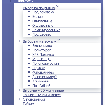
Плинтусы
Выбор по покрытию
Под покраску
Белые
Однотонные
Окрашенные
Ламинированные
Под дерево
Выбор по материалу
Экополимер
Полистирол
XPS Полимер
МДФ и ЛДФ
Пенополиуретан
Перфом
Фитополимер
Дюрополимер®
Алюминий
Flex Гибкий
Высокие – 80 мм и выше
Тонкие – 12 мм и менее
С подсветкой
Гибкие