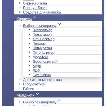
Скрытого типа
Плинтус-Багет
Средства для монтажа
Карнизы
Выбор по материалу
Экополимер
Полистирол
XPS Полимер
Перфом
Полиуретан
Фитополимер
Дюрофом
Дюрополимер®
МДФ
ЛДФ
Flex Гибкий
Для натяжных потолков
С подсветкой
Гибкие
Молдинги
Выбор по материалу