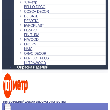
101метр
BELLO DECO
COSCA DECOR
DE BAGET
DEARTIO
EVROPLAST
FEZARD
FINITURA
HIWOOD
LIKORN
NMC
ORAC DECOR
PERFECT PLUS
ULTRAWOOD
Окраска изделий
интерьерный декор высокого качества