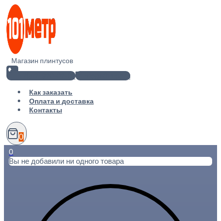
Перейти
к
содержимому
Магазин плинтусов
+7(812) 920-02-38
info@101metr.ru
Как заказать
Оплата и доставка
Контакты
0
0
Вы не добавили ни одного товара