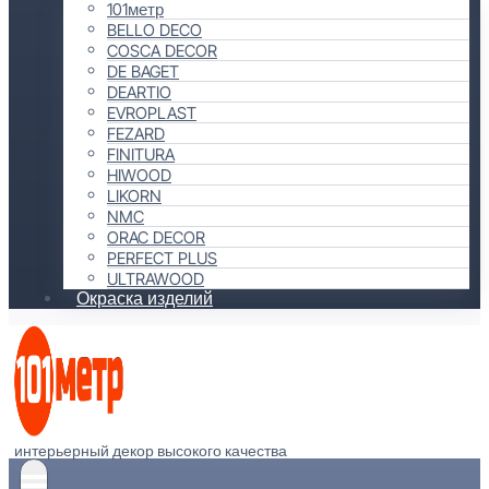
101метр
BELLO DECO
COSCA DECOR
DE BAGET
DEARTIO
EVROPLAST
FEZARD
FINITURA
HIWOOD
LIKORN
NMC
ORAC DECOR
PERFECT PLUS
ULTRAWOOD
Окраска изделий
интерьерный декор высокого качества