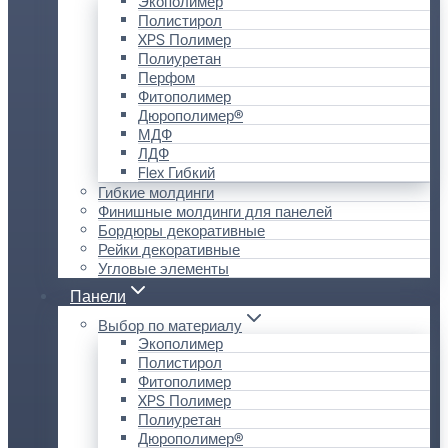
Экополимер
Полистирол
XPS Полимер
Полиуретан
Перфом
Фитополимер
Дюрополимер®
МДФ
ЛДФ
Flex Гибкий
Гибкие молдинги
Финишные молдинги для панелей
Бордюры декоративные
Рейки декоративные
Угловые элементы
Панели
Выбор по материалу
Экополимер
Полистирол
Фитополимер
XPS Полимер
Полиуретан
Дюрополимер®