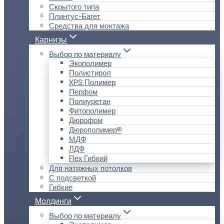
Скрытого типа
Плинтус-Багет
Средства для монтажа
Карнизы
Выбор по материалу
Экополимер
Полистирол
XPS Полимер
Перфом
Полиуретан
Фитополимер
Дюрофом
Дюрополимер®
МДФ
ЛДФ
Flex Гибкий
Для натяжных потолков
С подсветкой
Гибкие
Молдинги
Выбор по материалу