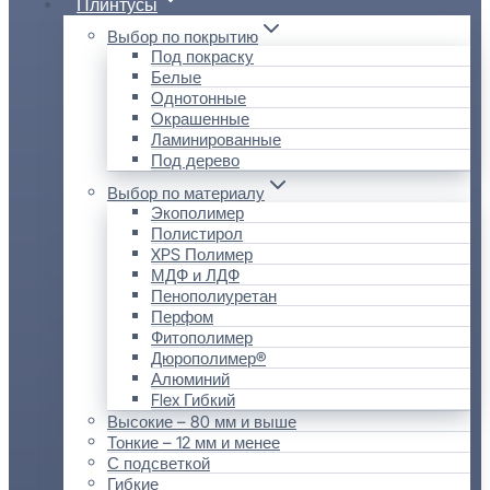
Плинтусы
Выбор по покрытию
Под покраску
Белые
Однотонные
Окрашенные
Ламинированные
Под дерево
Выбор по материалу
Экополимер
Полистирол
XPS Полимер
МДФ и ЛДФ
Пенополиуретан
Перфом
Фитополимер
Дюрополимер®
Алюминий
Flex Гибкий
Высокие – 80 мм и выше
Тонкие – 12 мм и менее
С подсветкой
Гибкие