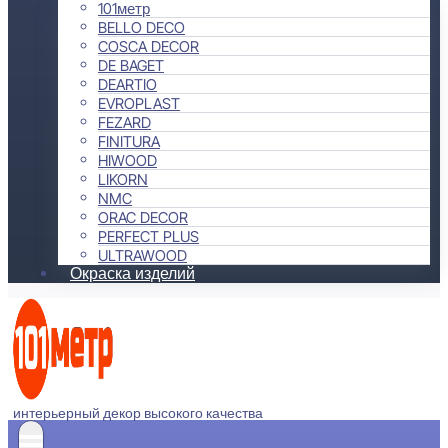
101метр
BELLO DECO
COSCA DECOR
DE BAGET
DEARTIO
EVROPLAST
FEZARD
FINITURA
HIWOOD
LIKORN
NMC
ORAC DECOR
PERFECT PLUS
ULTRAWOOD
Окраска изделий
интерьерный декор высокого качества