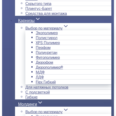
Скрытого типа
Плинтус-Багет
Средства для монтажа
Карнизы
Выбор по материалу
Экополимер
Полистирол
XPS Полимер
Перфом
Полиуретан
Фитополимер
Дюрофом
Дюрополимер®
МДФ
ЛДФ
Flex Гибкий
Для натяжных потолков
С подсветкой
Гибкие
Молдинги
Выбор по материалу