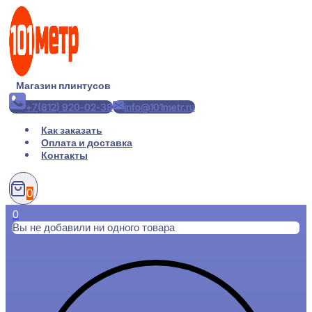
Перейти
к
содержимому
Магазин плинтусов
+7(812) 920-02-38
info@101metr.ru
Как заказать
Оплата и доставка
Контакты
0
0
Вы не добавили ни одного товара