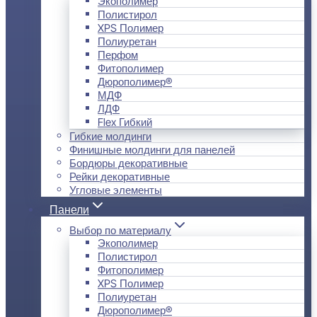
Экополимер
Полистирол
XPS Полимер
Полиуретан
Перфом
Фитополимер
Дюрополимер®
МДФ
ЛДФ
Flex Гибкий
Гибкие молдинги
Финишные молдинги для панелей
Бордюры декоративные
Рейки декоративные
Угловые элементы
Панели
Выбор по материалу
Экополимер
Полистирол
Фитополимер
XPS Полимер
Полиуретан
Дюрополимер®