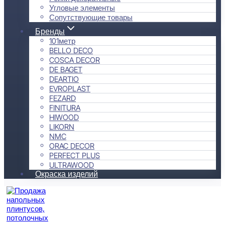
Угловые элементы
Сопутствующие товары
Бренды
101метр
BELLO DECO
COSCA DECOR
DE BAGET
DEARTIO
EVROPLAST
FEZARD
FINITURA
HIWOOD
LIKORN
NMC
ORAC DECOR
PERFECT PLUS
ULTRAWOOD
Окраска изделий