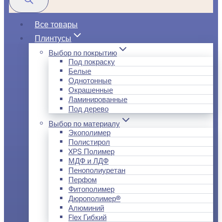
Все товары
Плинтусы
Выбор по покрытию
Под покраску
Белые
Однотонные
Окрашенные
Ламинированные
Под дерево
Выбор по материалу
Экополимер
Полистирол
XPS Полимер
МДФ и ЛДФ
Пенополиуретан
Перфом
Фитополимер
Дюрополимер®
Алюминий
Flex Гибкий