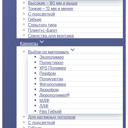
Высокие – 80 мм и выше
Тонкие – 12 мм и менее
С подсветкой
Гибкие
Скрытого типа
Плинтус-Багет
Средства для монтажа
Карнизы
Выбор по материалу
Экополимер
Полистирол
XPS Полимер
Перфом
Полиуретан
Фитополимер
Дюрофом
Дюрополимер®
МДФ
ЛДФ
Flex Гибкий
Для натяжных потолков
С подсветкой
Гибкие