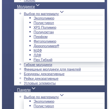
Молдинги
Выбор по материалу
Экополимер
Полистирол
XPS Полимер
Полиуретан
Перфом
Фитополимер
Дюрополимер®
МДФ
ЛДФ
Flex Гибкий
Гибкие молдинги
Финишные молдинги для панелей
Бордюры декоративные
Рейки декоративные
Угловые элементы
Панели
Выбор по материалу
Экополимер
Полистирол