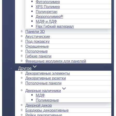
Фитополимер
XPS Полимер
Полиуретан
Дюрополимер®
МДФ и ЛДФ
Flex Гибкий материал
Панели 3D
Акустические
Под покраску
Окрашенные
Потолочные
Гибкие панели
Финишные молдинги для панелей
Другое
Декоративные элементы
Декоративные розетки
Потолочные панели
Дверные наличники
МДФ
Полимерные
Дверной декор
Бордюры декоративные
Рейки декоративные