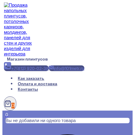
Перейти
к
содержимому
Магазин плинтусов
+7(812) 920-02-38
info@101metr.ru
Как заказать
Оплата и доставка
Контакты
0
0
Вы не добавили ни одного товара