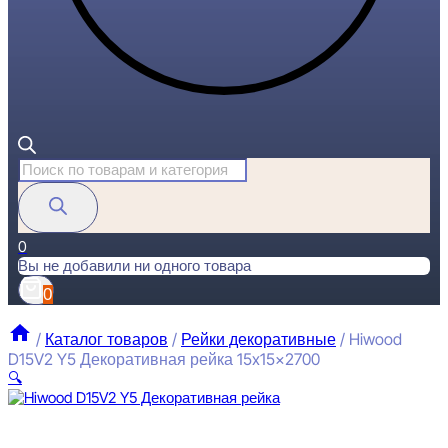
Поиск
товаров
0
Вы не добавили ни одного товара
0
/
Каталог товаров
/
Рейки декоративные
/
Hiwood
D15V2 Y5 Декоративная рейка 15x15x2700
🔍