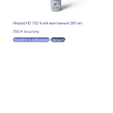
Hiwood HD 700 Клей монтажный 280 мл
700
₽
за штуку
Перейти в избранное
Закрыть
В корзину
Perfect Plus P136-2800
Декоративный молдинг
14x33x2800
550
₽
за штуку