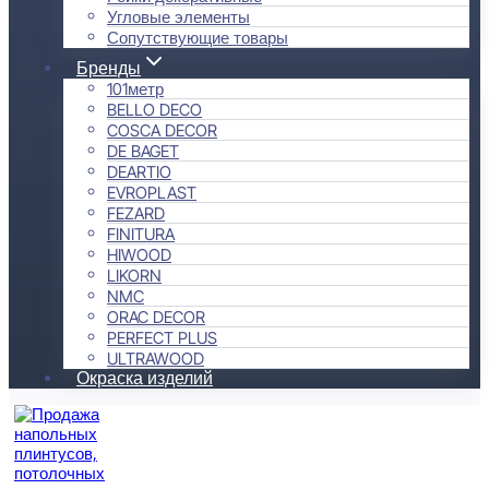
Угловые элементы
Сопутствующие товары
Бренды
101метр
BELLO DECO
COSCA DECOR
DE BAGET
DEARTIO
EVROPLAST
FEZARD
FINITURA
HIWOOD
LIKORN
NMC
ORAC DECOR
PERFECT PLUS
ULTRAWOOD
Окраска изделий