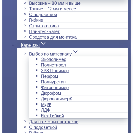
Высокие – 80 мм и выше
Тонкие – 12 мм и менее
С подсветкой
Гибкие
Скрытого типа
Плинтус-Багет
Средства для монтажа
Карнизы
Выбор по материалу
Экополимер
Полистирол
XPS Полимер
Перфом
Полиуретан
Фитополимер
Дюрофом
Дюрополимер®
МДФ
ЛДФ
Flex Гибкий
Для натяжных потолков
С подсветкой
Гибкие