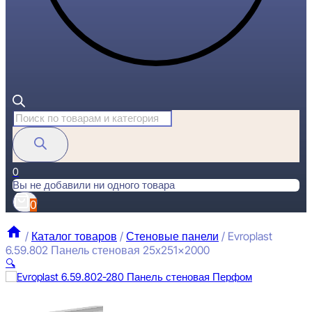
Поиск
товаров
0
Вы не добавили ни одного товара
0
/
Каталог товаров
/
Стеновые панели
/
Evroplast
6.59.802 Панель стеновая 25x251x2000
🔍