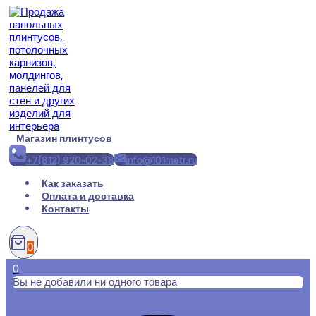
Перейти
к
содержимому
Магазин плинтусов
+7(812) 920-02-38
info@101metr.ru
Как заказать
Оплата и доставка
Контакты
0
0
Вы не добавили ни одного товара