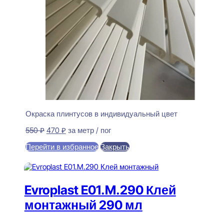
Окраска плинтусов в индивидуальный цвет
Первоначальная
Текущая
550
₽
470
₽
за метр / пог
цена
цена:
Перейти в избранное
Закрыть
составляла
470 ₽.
550 ₽.
В корзину
Evroplast E01.M.290 Клей
монтажный 290 мл