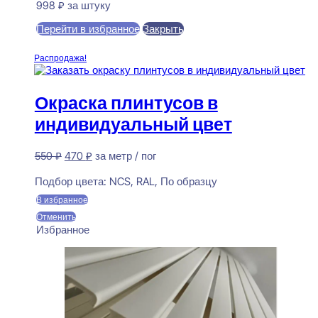
998
₽
за штуку
Перейти в избранное
Закрыть
В корзину
Распродажа!
Окраска плинтусов в
индивидуальный цвет
Первоначальная
Текущая
550
₽
470
₽
за метр / пог
цена
цена:
Предзаказ
составляла
470 ₽.
Подбор цвета:
NCS, RAL, По образцу
550 ₽.
В избранное
Отменить
Избранное