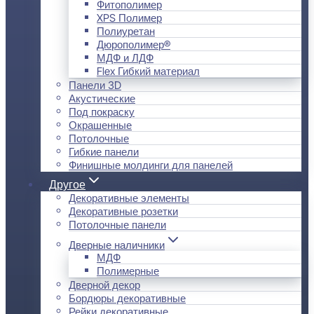
Фитополимер
XPS Полимер
Полиуретан
Дюрополимер®
МДФ и ЛДФ
Flex Гибкий материал
Панели 3D
Акустические
Под покраску
Окрашенные
Потолочные
Гибкие панели
Финишные молдинги для панелей
Другое
Декоративные элементы
Декоративные розетки
Потолочные панели
Дверные наличники
МДФ
Полимерные
Дверной декор
Бордюры декоративные
Рейки декоративные