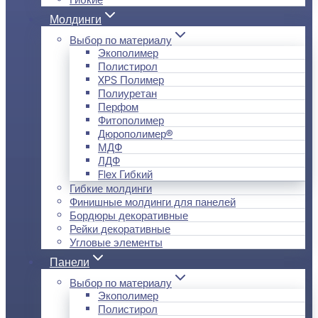
Молдинги
Выбор по материалу
Экополимер
Полистирол
XPS Полимер
Полиуретан
Перфом
Фитополимер
Дюрополимер®
МДФ
ЛДФ
Flex Гибкий
Гибкие молдинги
Финишные молдинги для панелей
Бордюры декоративные
Рейки декоративные
Угловые элементы
Панели
Выбор по материалу
Экополимер
Полистирол