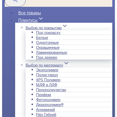
Все товары
Плинтусы
Выбор по покрытию
Под покраску
Белые
Однотонные
Окрашенные
Ламинированные
Под дерево
Выбор по материалу
Экополимер
Полистирол
XPS Полимер
МДФ и ЛДФ
Пенополиуретан
Перфом
Фитополимер
Дюрополимер®
Алюминий
Flex Гибкий