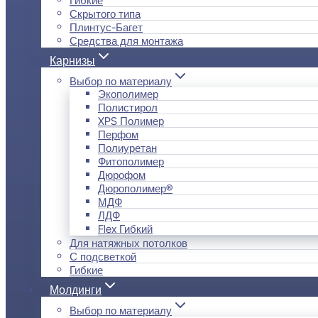
Скрытого типа
Плинтус-Багет
Средства для монтажа
Карнизы
Выбор по материалу
Экополимер
Полистирол
XPS Полимер
Перфом
Полиуретан
Фитополимер
Дюрофом
Дюрополимер®
МДФ
ЛДФ
Flex Гибкий
Для натяжных потолков
С подсветкой
Гибкие
Молдинги
Выбор по материалу