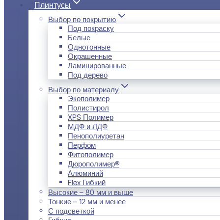
Плинтусы
Выбор по покрытию
Под покраску
Белые
Однотонные
Окрашенные
Ламинированные
Под дерево
Выбор по материалу
Экополимер
Полистирол
XPS Полимер
МДФ и ЛДФ
Пенополиуретан
Перфом
Фитополимер
Дюрополимер®
Алюминий
Flex Гибкий
Высокие – 80 мм и выше
Тонкие – 12 мм и менее
С подсветкой
Гибкие