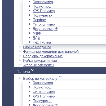
Экополимер
Полистирол
XPS Полимер
Полиуретан
Перфом
Фитополимер
Дюрополимер®
МДФ
ЛДФ
Flex Гибкий
Гибкие молдинги
Финишные молдинги для панелей
Бордюры декоративные
Рейки декоративные
Угловые элементы
Панели
Выбор по материалу
Экополимер
Полистирол
Фитополимер
XPS Полимер
Полиуретан
Дюрополимер®