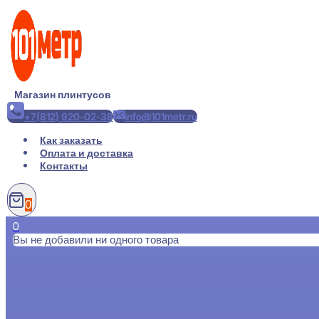
Перейти
к
содержимому
Магазин плинтусов
+7(812) 920-02-38
info@101metr.ru
Как заказать
Оплата и доставка
Контакты
0
0
Вы не добавили ни одного товара