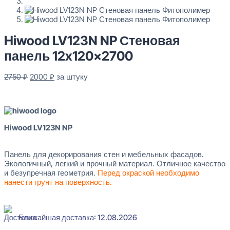
Hiwood LV123N NP Стеновая
панель 12x120x2700
Первоначальная
Текущая
2750
₽
2000
₽
за штуку
цена
цена:
В наличии
составляла
2000 ₽.
2750 ₽.
Hiwood LV123N NP
Панель для декорирования стен и мебельных фасадов.
Экологичный, легкий и прочный материал. Отличное качество
и безупречная геометрия.
Перед окраской необходимо
нанести грунт на поверхность.
Ближайшая доставка: 12.08.2026