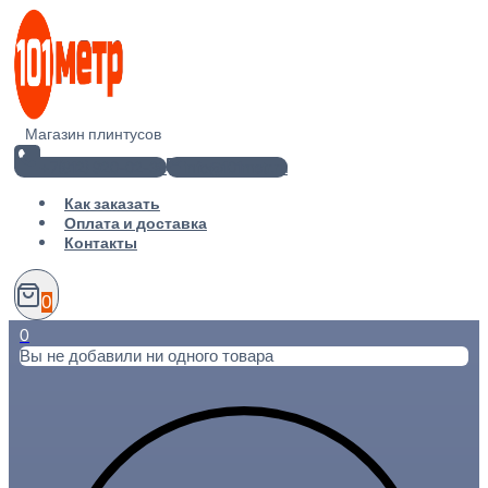
Перейти
к
содержимому
Магазин плинтусов
+7(812) 920-02-38
info@101metr.ru
Как заказать
Оплата и доставка
Контакты
0
0
Вы не добавили ни одного товара