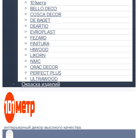
101метр
BELLO DECO
COSCA DECOR
DE BAGET
DEARTIO
EVROPLAST
FEZARD
FINITURA
HIWOOD
LIKORN
NMC
ORAC DECOR
PERFECT PLUS
ULTRAWOOD
Окраска изделий
интерьерный декор высокого качества