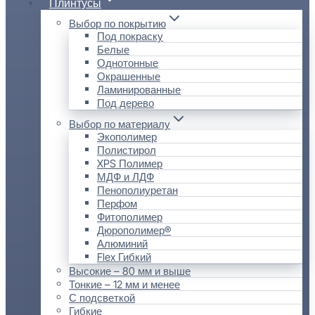
Плинтусы
Выбор по покрытию
Под покраску
Белые
Однотонные
Окрашенные
Ламинированные
Под дерево
Выбор по материалу
Экополимер
Полистирол
XPS Полимер
МДФ и ЛДФ
Пенополиуретан
Перфом
Фитополимер
Дюрополимер®
Алюминий
Flex Гибкий
Высокие – 80 мм и выше
Тонкие – 12 мм и менее
С подсветкой
Гибкие