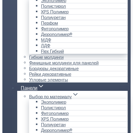
Экополимер
Полистирол
XPS Полимер
Полиуретан
Перфом
Фитополимер
Дюрополимер®
МДФ
ЛДФ
Flex Гибкий
Гибкие молдинги
Финишные молдинги для панелей
Бордюры декоративные
Рейки декоративные
Угловые элементы
Панели
Выбор по материалу
Экополимер
Полистирол
Фитополимер
XPS Полимер
Полиуретан
Дюрополимер®