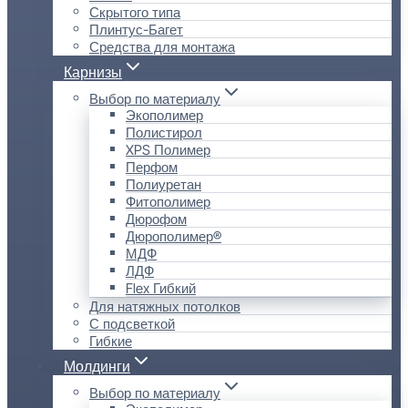
Скрытого типа
Плинтус-Багет
Средства для монтажа
Карнизы
Выбор по материалу
Экополимер
Полистирол
XPS Полимер
Перфом
Полиуретан
Фитополимер
Дюрофом
Дюрополимер®
МДФ
ЛДФ
Flex Гибкий
Для натяжных потолков
С подсветкой
Гибкие
Молдинги
Выбор по материалу