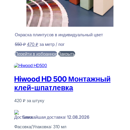
Окраска плинтусов в индивидуальный цвет
Первоначальная
Текущая
550
₽
470
₽
за метр / пог
цена
цена:
Перейти в избранное
Закрыть
составляла
470 ₽.
550 ₽.
В корзину
Hiwood HD 500 Монтажный
клей-шпатлевка
420
₽
за штуку
В наличии
Ближайшая доставка: 12.08.2026
Фасовка/Упаковка:
310 мл