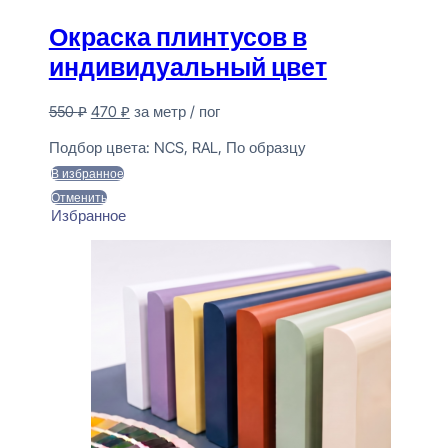
Окраска плинтусов в
индивидуальный цвет
Первоначальная
Текущая
550
₽
470
₽
за метр / пог
цена
цена:
Предзаказ
составляла
470 ₽.
Подбор цвета:
NCS, RAL, По образцу
550 ₽.
В избранное
Отменить
Избранное