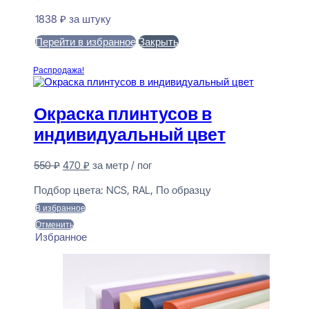
1838
₽
за штуку
Перейти в избранное
Закрыть
В корзину
Распродажа!
Окраска плинтусов в
индивидуальный цвет
Первоначальная
Текущая
550
₽
470
₽
за метр / пог
цена
цена:
Предзаказ
составляла
470 ₽.
Подбор цвета:
NCS, RAL, По образцу
550 ₽.
В избранное
Отменить
Избранное