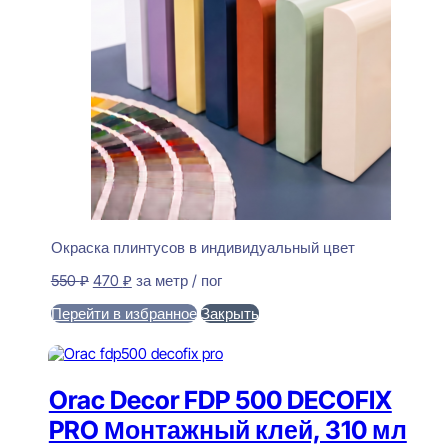
Окраска плинтусов в индивидуальный цвет
Первоначальная
Текущая
550
₽
470
₽
за метр / пог
цена
цена:
Перейти в избранное
Закрыть
составляла
470 ₽.
550 ₽.
В корзину
Orac Decor FDP 500 DECOFIX
PRO Монтажный клей, 310 мл