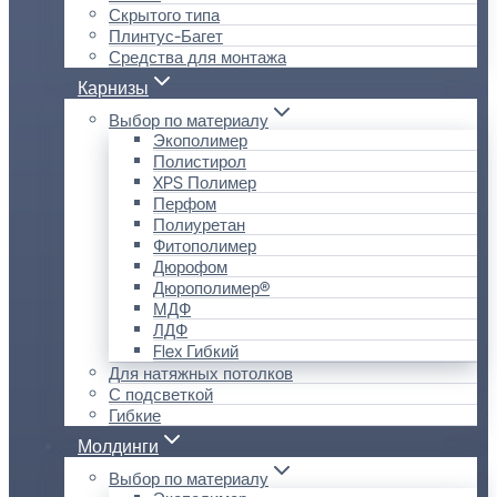
Скрытого типа
Плинтус-Багет
Средства для монтажа
Карнизы
Выбор по материалу
Экополимер
Полистирол
XPS Полимер
Перфом
Полиуретан
Фитополимер
Дюрофом
Дюрополимер®
МДФ
ЛДФ
Flex Гибкий
Для натяжных потолков
С подсветкой
Гибкие
Молдинги
Выбор по материалу