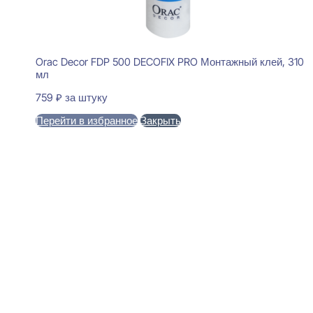
Orac Decor FDP 500 DECOFIX PRO Монтажный клей, 310
мл
759
₽
за штуку
Перейти в избранное
Закрыть
В корзину
Ultrawood UW 1218 i Стеновая
панель 18x240x2000
3699
₽
за штуку
В наличии