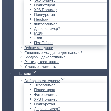
Экополимер
Полистирол
XPS Полимер
Полиуретан
Перфом
Фитополимер
Дюрополимер®
МДФ
ЛДФ
Flex Гибкий
Гибкие молдинги
Финишные молдинги для панелей
Бордюры декоративные
Рейки декоративные
Угловые элементы
Панели
Выбор по материалу
Экополимер
Полистирол
Фитополимер
XPS Полимер
Полиуретан
Дюрополимер®