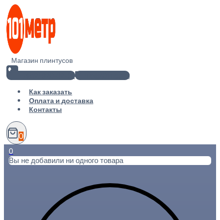
Перейти
к
содержимому
Магазин плинтусов
+7(812) 920-02-38
info@101metr.ru
Как заказать
Оплата и доставка
Контакты
0
0
Вы не добавили ни одного товара