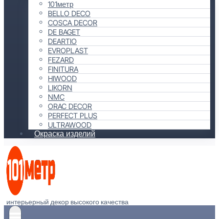
101метр
BELLO DECO
COSCA DECOR
DE BAGET
DEARTIO
EVROPLAST
FEZARD
FINITURA
HIWOOD
LIKORN
NMC
ORAC DECOR
PERFECT PLUS
ULTRAWOOD
Окраска изделий
интерьерный декор высокого качества