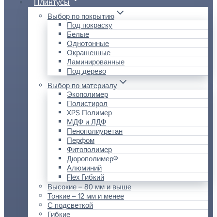
Плинтусы
Выбор по покрытию
Под покраску
Белые
Однотонные
Окрашенные
Ламинированные
Под дерево
Выбор по материалу
Экополимер
Полистирол
XPS Полимер
МДФ и ЛДФ
Пенополиуретан
Перфом
Фитополимер
Дюрополимер®
Алюминий
Flex Гибкий
Высокие – 80 мм и выше
Тонкие – 12 мм и менее
С подсветкой
Гибкие