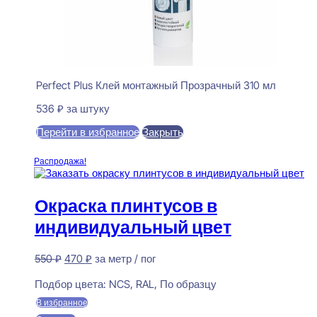
Perfect Plus Клей монтажный Прозрачный 310 мл
536
₽
за штуку
Перейти в избранное
Закрыть
В корзину
Распродажа!
Окраска плинтусов в
индивидуальный цвет
Первоначальная
Текущая
550
₽
470
₽
за метр / пог
цена
цена:
Предзаказ
составляла
470 ₽.
Подбор цвета:
NCS, RAL, По образцу
550 ₽.
В избранное