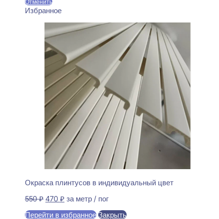
Отменить
Избранное
Окраска плинтусов в индивидуальный цвет
Первоначальная
Текущая
550
₽
470
₽
за метр / пог
цена
цена:
Перейти в избранное
Закрыть
составляла
470 ₽.