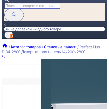
Поиск
товаров
0
Вы не добавили ни одного товара
0
/
Каталог товаров
/
Стеновые панели
/
Perfect Plus
P184-2800 Декоративная панель 14x200x2800
🔍