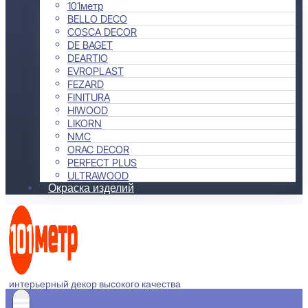
101метр
BELLO DECO
COSCA DECOR
DE BAGET
DEARTIO
EVROPLAST
FEZARD
FINITURA
HIWOOD
LIKORN
NMC
ORAC DECOR
PERFECT PLUS
ULTRAWOOD
Окраска изделий
интерьерный декор высокого качества