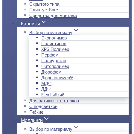
Скрытого типа
Плинтус-Багет
Средства для монтажа
Карнизы
Выбор по материалу
Экополимер
Полистирол
XPS Полимер
Перфом
Полиуретан
Фитополимер
Дюрофом
Дюрополимер®
МДФ
ЛДФ
Flex Гибкий
Для натяжных потолков
С подсветкой
Гибкие
Молдинги
Выбор по материалу