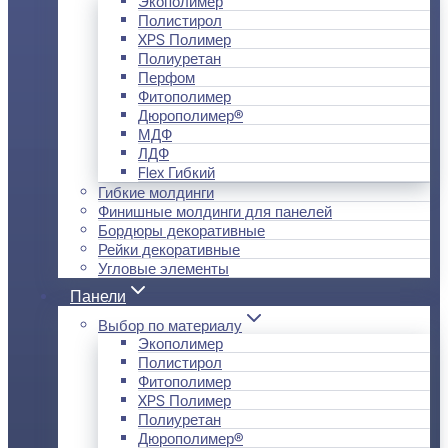
Экополимер
Полистирол
XPS Полимер
Полиуретан
Перфом
Фитополимер
Дюрополимер®
МДФ
ЛДФ
Flex Гибкий
Гибкие молдинги
Финишные молдинги для панелей
Бордюры декоративные
Рейки декоративные
Угловые элементы
Панели
Выбор по материалу
Экополимер
Полистирол
Фитополимер
XPS Полимер
Полиуретан
Дюрополимер®