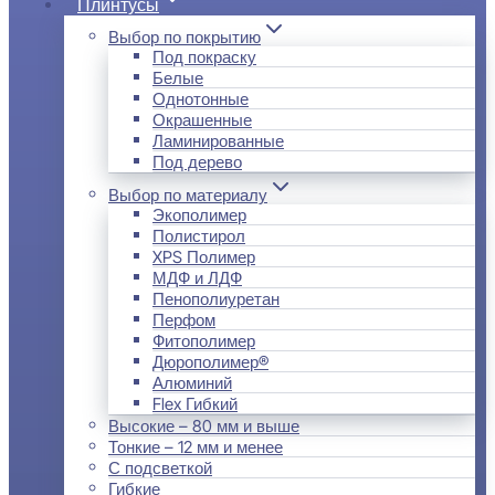
Плинтусы
Выбор по покрытию
Под покраску
Белые
Однотонные
Окрашенные
Ламинированные
Под дерево
Выбор по материалу
Экополимер
Полистирол
XPS Полимер
МДФ и ЛДФ
Пенополиуретан
Перфом
Фитополимер
Дюрополимер®
Алюминий
Flex Гибкий
Высокие – 80 мм и выше
Тонкие – 12 мм и менее
С подсветкой
Гибкие