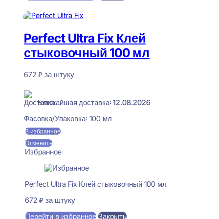
550 ₽.
В корзину
Perfect Ultra Fix Клей
стыковочный 100 мл
672
₽
за штуку
В наличии
Ближайшая доставка: 12.08.2026
Фасовка/Упаковка:
100 мл
В избранное
Отменить
Избранное
Perfect Ultra Fix Клей стыковочный 100 мл
672
₽
за штуку
Перейти в избранное
Закрыть