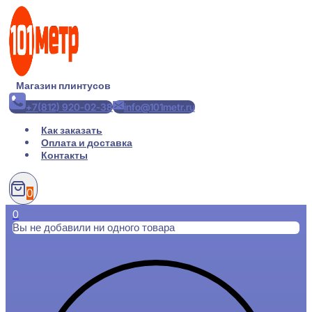
Перейти
к
содержимому
Магазин плинтусов
+7(812) 920-02-38
info@101metr.ru
Как заказать
Оплата и доставка
Контакты
0
0
Вы не добавили ни одного товара