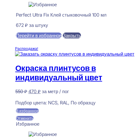
Perfect Ultra Fix Клей стыковочный 100 мл
672
₽
за штуку
Перейти в избранное
Закрыть
В корзину
Распродажа!
Окраска плинтусов в
индивидуальный цвет
Первоначальная
Текущая
550
₽
470
₽
за метр / пог
цена
цена:
Предзаказ
составляла
470 ₽.
Подбор цвета:
NCS, RAL, По образцу
550 ₽.
В избранное
Отменить
Избранное