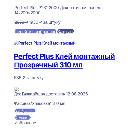
Perfect Plus P231-2000 Декоративная панель
14x200x2000
Первоначальная
Текущая
2050
₽
1930
₽
за штуку
цена
цена:
Перейти в избранное
Закрыть
составляла
1930 ₽.
2050 ₽.
В корзину
Perfect Plus Клей монтажный
Прозрачный 310 мл
536
₽
за штуку
В наличии
Ближайшая доставка: 12.08.2026
Фасовка/Упаковка:
310 мл
В избранное
Отменить
Избранное