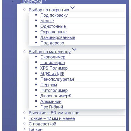
Плинтусы
Выбор по покрытию
Под покраску
Белые
Однотонные
Окрашенные
Ламинированные
Под дерево
Выбор по материалу
Экополимер
Полистирол
XPS Полимер
МДФ и ЛДФ
Пенополиуретан
Перфом
Фитополимер
Дюрополимер®
Алюминий
Flex Гибкий
Высокие – 80 мм и выше
Тонкие – 12 мм и менее
С подсветкой
Гибкие