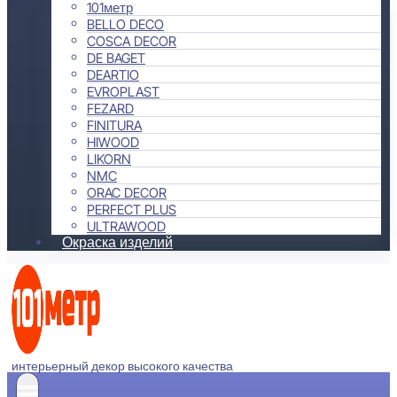
101метр
BELLO DECO
COSCA DECOR
DE BAGET
DEARTIO
EVROPLAST
FEZARD
FINITURA
HIWOOD
LIKORN
NMC
ORAC DECOR
PERFECT PLUS
ULTRAWOOD
Окраска изделий
интерьерный декор высокого качества