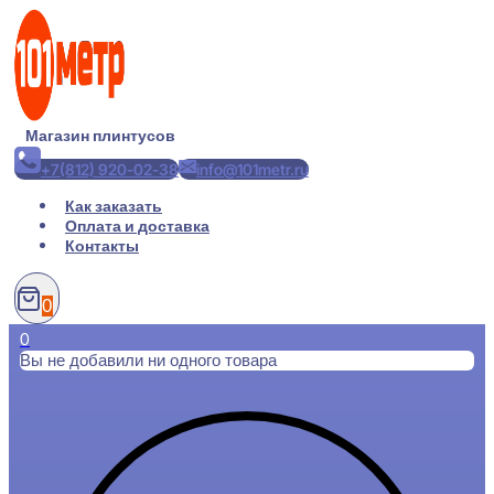
Перейти
к
содержимому
Магазин плинтусов
+7(812) 920-02-38
info@101metr.ru
Как заказать
Оплата и доставка
Контакты
0
0
Вы не добавили ни одного товара