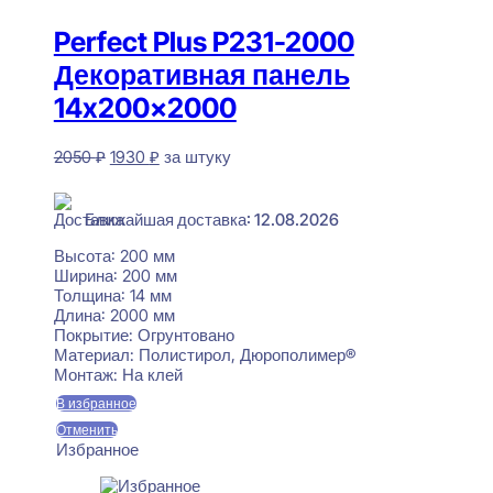
Perfect Plus P231-2000
Декоративная панель
14x200x2000
Первоначальная
Текущая
2050
₽
1930
₽
за штуку
цена
цена:
В наличии
составляла
1930 ₽.
2050 ₽.
Ближайшая доставка: 12.08.2026
Высота:
200 мм
Ширина:
200 мм
Толщина:
14 мм
Длина:
2000 мм
Покрытие:
Огрунтовано
Материал:
Полистирол, Дюрополимер®
Монтаж:
На клей
В избранное
Отменить
Избранное