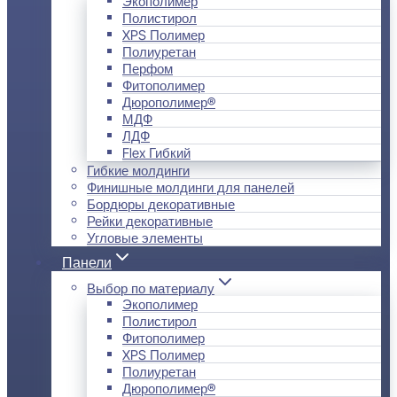
Экополимер
Полистирол
XPS Полимер
Полиуретан
Перфом
Фитополимер
Дюрополимер®
МДФ
ЛДФ
Flex Гибкий
Гибкие молдинги
Финишные молдинги для панелей
Бордюры декоративные
Рейки декоративные
Угловые элементы
Панели
Выбор по материалу
Экополимер
Полистирол
Фитополимер
XPS Полимер
Полиуретан
Дюрополимер®