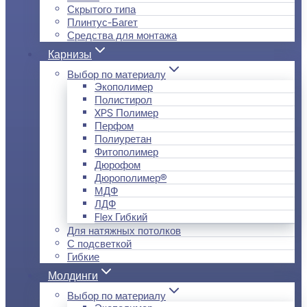
Скрытого типа
Плинтус-Багет
Средства для монтажа
Карнизы
Выбор по материалу
Экополимер
Полистирол
XPS Полимер
Перфом
Полиуретан
Фитополимер
Дюрофом
Дюрополимер®
МДФ
ЛДФ
Flex Гибкий
Для натяжных потолков
С подсветкой
Гибкие
Молдинги
Выбор по материалу