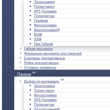
Экополимер
Полистирол
XPS Полимер
Полиуретан
Перфом
Фитополимер
Дюрополимер®
МДФ
ЛДФ
Flex Гибкий
Гибкие молдинги
Финишные молдинги для панелей
Бордюры декоративные
Рейки декоративные
Угловые элементы
Панели
Выбор по материалу
Экополимер
Полистирол
Фитополимер
XPS Полимер
Полиуретан
Дюрополимер®