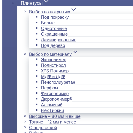
Плинтусы
Выбор по покрытию
Под покраску
Белые
Однотонные
Окрашенные
Ламинированные
Под дерево
Выбор по материалу
Экополимер
Полистирол
XPS Полимер
МДФ и ЛДФ
Пенополиуретан
Перфом
Фитополимер
Дюрополимер®
Алюминий
Flex Гибкий
Высокие – 80 мм и выше
Тонкие – 12 мм и менее
С подсветкой
Гибкие