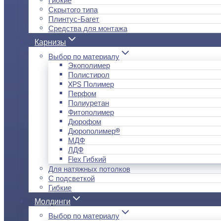
Скрытого типа
Плинтус-Багет
Средства для монтажа
Карнизы
Выбор по материалу
Экополимер
Полистирол
XPS Полимер
Перфом
Полиуретан
Фитополимер
Дюрофом
Дюрополимер®
МДФ
ЛДФ
Flex Гибкий
Для натяжных потолков
С подсветкой
Гибкие
Молдинги
Выбор по материалу