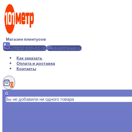
Перейти
к
содержимому
Магазин плинтусов
+7(812) 920-02-38
info@101metr.ru
Как заказать
Оплата и доставка
Контакты
0
0
Вы не добавили ни одного товара