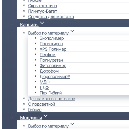
Скрытого типа
Плинтус-Багет
Средства для монтажа
Карнизы
Выбор по материалу
Экополимер
Полистирол
XPS Полимер
Перфом
Полиуретан
Фитополимер
Дюрофом
Дюрополимер®
МДФ
ЛДФ
Flex Гибкий
Для натяжных потолков
С подсветкой
Гибкие
Молдинги
Выбор по материалу