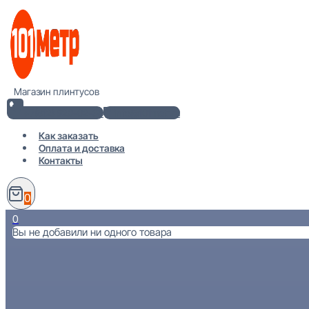
Перейти
к
содержимому
Магазин плинтусов
+7(812) 920-02-38
info@101metr.ru
Как заказать
Оплата и доставка
Контакты
0
0
Вы не добавили ни одного товара