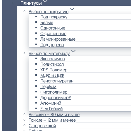
Плинтусы
Выбор по покрытию
Под покраску
Белые
Однотонные
Окрашенные
Ламинированные
Под дерево
Выбор по материалу
Экополимер
Полистирол
XPS Полимер
МДФ и ЛДФ
Пенополиуретан
Перфом
Фитополимер
Дюрополимер®
Алюминий
Flex Гибкий
Высокие – 80 мм и выше
Тонкие – 12 мм и менее
С подсветкой
Гибкие