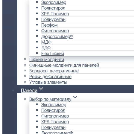
Экополимер
Полистирол
XPS Полимер
Полиуретан
Перфом
Фитополимер
Дюрополимер®
МДФ
ЛДФ
Flex Гибкий
Гибкие молдинги
Финишные молдинги для панелей
Бордюры декоративные
Рейки декоративные
Угловые элементы
Панели
Выбор по материалу
Экополимер
Полистирол
Фитополимер
XPS Полимер
Полиуретан
Дюрополимер®