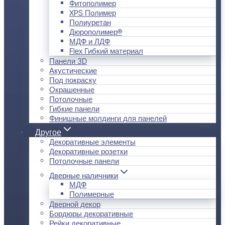
Фитополимер
XPS Полимер
Полиуретан
Дюрополимер®
МДФ и ЛДФ
Flex Гибкий материал
Панели 3D
Акустические
Под покраску
Окрашенные
Потолочные
Гибкие панели
Финишные молдинги для панелей
Другое
Декоративные элементы
Декоративные розетки
Потолочные панели
Дверные наличники
МДФ
Полимерные
Дверной декор
Бордюры декоративные
Рейки декоративные