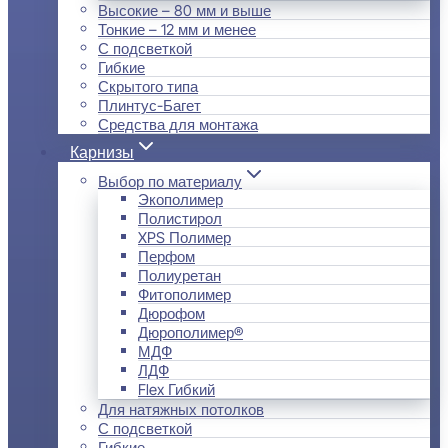
Высокие – 80 мм и выше
Тонкие – 12 мм и менее
С подсветкой
Гибкие
Скрытого типа
Плинтус-Багет
Средства для монтажа
Карнизы
Выбор по материалу
Экополимер
Полистирол
XPS Полимер
Перфом
Полиуретан
Фитополимер
Дюрофом
Дюрополимер®
МДФ
ЛДФ
Flex Гибкий
Для натяжных потолков
С подсветкой
Гибкие