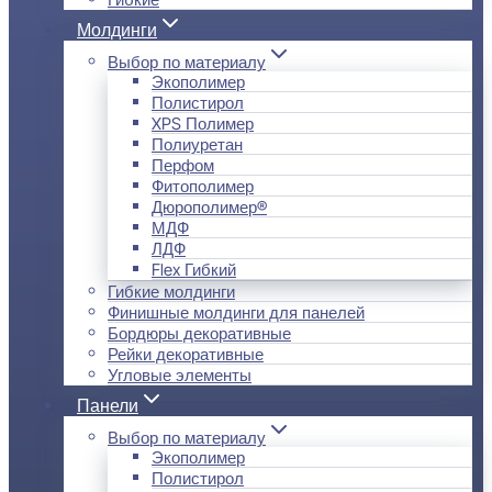
Молдинги
Выбор по материалу
Экополимер
Полистирол
XPS Полимер
Полиуретан
Перфом
Фитополимер
Дюрополимер®
МДФ
ЛДФ
Flex Гибкий
Гибкие молдинги
Финишные молдинги для панелей
Бордюры декоративные
Рейки декоративные
Угловые элементы
Панели
Выбор по материалу
Экополимер
Полистирол