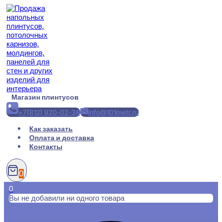
Перейти
к
содержимому
Магазин плинтусов
+7(812) 920-02-38
info@101metr.ru
Как заказать
Оплата и доставка
Контакты
0
0
Вы не добавили ни одного товара