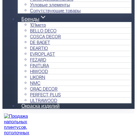
Угловые элементы
Сопутствующие товары
Бренды
101метр
BELLO DECO
COSCA DECOR
DE BAGET
DEARTIO
EVROPLAST
FEZARD
FINITURA
HIWOOD
LIKORN
NMC
ORAC DECOR
PERFECT PLUS
ULTRAWOOD
Окраска изделий