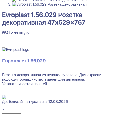
Evroplast 1.56.029 Розетка декоративная 47x529x767
5541
₽
за штуку
Evroplast 1.56.029 Розетка
Перейти в избранное
Закрыть
декоративная 47x529x767
5541
₽
за штуку
В наличии
Европласт 1.56.029
Розетка декоративная из пенополиуретана. Для окраски
подойдут большинство эмалей для интерьера.
Устанавливается на клей.
Ближайшая доставка: 12.08.2026
Количество