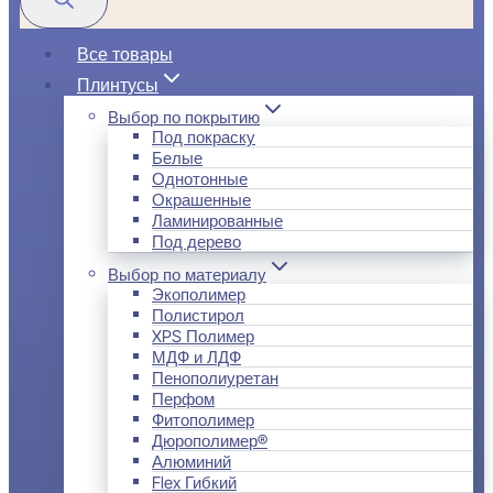
Все товары
Плинтусы
Выбор по покрытию
Под покраску
Белые
Однотонные
Окрашенные
Ламинированные
Под дерево
Выбор по материалу
Экополимер
Полистирол
XPS Полимер
МДФ и ЛДФ
Пенополиуретан
Перфом
Фитополимер
Дюрополимер®
Алюминий
Flex Гибкий