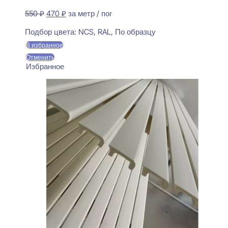
Первоначальная
Текущая
550
₽
470
₽
за метр / пог
цена
цена:
Предзаказ
составляла
470 ₽.
Подбор цвета:
NCS, RAL, По образцу
550 ₽.
В избранное
Отменить
Избранное