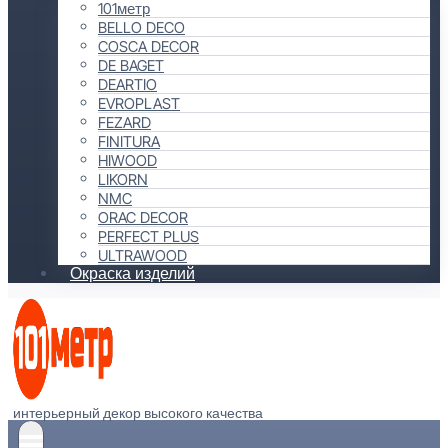
101метр
BELLO DECO
COSCA DECOR
DE BAGET
DEARTIO
EVROPLAST
FEZARD
FINITURA
HIWOOD
LIKORN
NMC
ORAC DECOR
PERFECT PLUS
ULTRAWOOD
Окраска изделий
интерьерный декор высокого качества