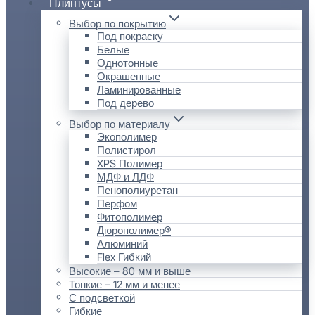
Плинтусы
Выбор по покрытию
Под покраску
Белые
Однотонные
Окрашенные
Ламинированные
Под дерево
Выбор по материалу
Экополимер
Полистирол
XPS Полимер
МДФ и ЛДФ
Пенополиуретан
Перфом
Фитополимер
Дюрополимер®
Алюминий
Flex Гибкий
Высокие – 80 мм и выше
Тонкие – 12 мм и менее
С подсветкой
Гибкие