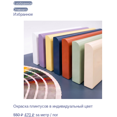
550 ₽.
В избранное
Отменить
Избранное
Окраска плинтусов в индивидуальный цвет
Первоначальная
Текущая
550
₽
470
₽
за метр / пог