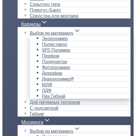
Скрытого типа
Плинтус-Багет
Средства для монтажа
Карнизы
Выбор по материалу
Экополимер
Полистирол
XPS Полимер
Перфом
Полиуретан
Фитополимер
Дюрофом
Дюрополимер®
МДФ
ЛДФ
Flex Гибкий
Для натяжных потолков
С подсветкой
Гибкие
Молдинги
Выбор по материалу