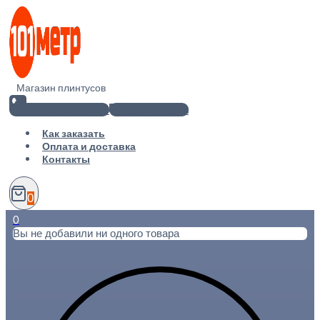
Перейти
к
содержимому
Магазин плинтусов
+7(812) 920-02-38
info@101metr.ru
Как заказать
Оплата и доставка
Контакты
0
0
Вы не добавили ни одного товара