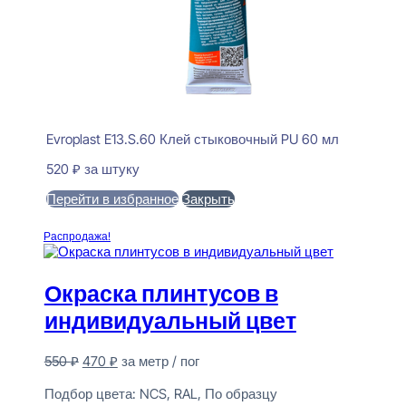
Evroplast E13.S.60 Клей стыковочный PU 60 мл
520
₽
за штуку
Перейти в избранное
Закрыть
В корзину
Распродажа!
Окраска плинтусов в
индивидуальный цвет
Первоначальная
Текущая
550
₽
470
₽
за метр / пог
цена
цена:
Предзаказ
составляла
470 ₽.
Подбор цвета:
NCS, RAL, По образцу