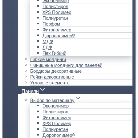
Экополимер
Полистирол
XPS Полимер
Полиуретан
Перфом
Фитополимер
Дюрополимер®
МДФ
ЛДФ
Flex Гибкий
Гибкие молдинги
Финишные молдинги для панелей
Бордюры декоративные
Рейки декоративные
Угловые элементы
Панели
Выбор по материалу
Экополимер
Полистирол
Фитополимер
XPS Полимер
Полиуретан
Дюрополимер®