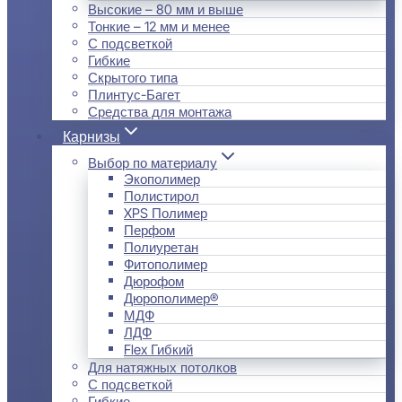
Высокие – 80 мм и выше
Тонкие – 12 мм и менее
С подсветкой
Гибкие
Скрытого типа
Плинтус-Багет
Средства для монтажа
Карнизы
Выбор по материалу
Экополимер
Полистирол
XPS Полимер
Перфом
Полиуретан
Фитополимер
Дюрофом
Дюрополимер®
МДФ
ЛДФ
Flex Гибкий
Для натяжных потолков
С подсветкой
Гибкие