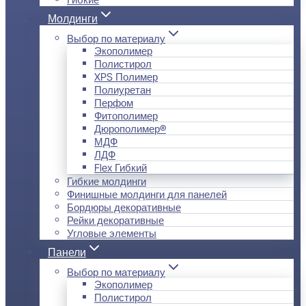
Молдинги
Выбор по материалу
Экополимер
Полистирол
XPS Полимер
Полиуретан
Перфом
Фитополимер
Дюрополимер®
МДФ
ЛДФ
Flex Гибкий
Гибкие молдинги
Финишные молдинги для панелей
Бордюры декоративные
Рейки декоративные
Угловые элементы
Панели
Выбор по материалу
Экополимер
Полистирол