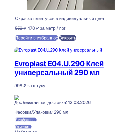
Окраска плинтусов в индивидуальный цвет
Первоначальная
Текущая
550
₽
470
₽
за метр / пог
цена
цена:
Перейти в избранное
Закрыть
составляла
470 ₽.
550 ₽.
В корзину
Evroplast E04.U.290 Клей
универсальный 290 мл
998
₽
за штуку
В наличии
Ближайшая доставка: 12.08.2026
Фасовка/Упаковка:
290 мл
В избранное
Отменить