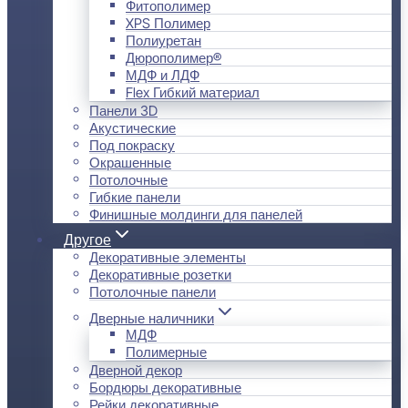
Фитополимер
XPS Полимер
Полиуретан
Дюрополимер®
МДФ и ЛДФ
Flex Гибкий материал
Панели 3D
Акустические
Под покраску
Окрашенные
Потолочные
Гибкие панели
Финишные молдинги для панелей
Другое
Декоративные элементы
Декоративные розетки
Потолочные панели
Дверные наличники
МДФ
Полимерные
Дверной декор
Бордюры декоративные
Рейки декоративные