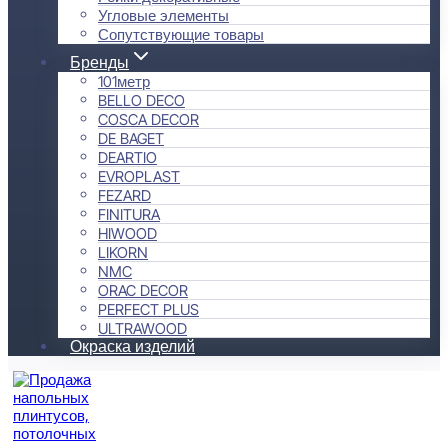
Угловые элементы
Сопутствующие товары
Бренды
101метр
BELLO DECO
COSCA DECOR
DE BAGET
DEARTIO
EVROPLAST
FEZARD
FINITURA
HIWOOD
LIKORN
NMC
ORAC DECOR
PERFECT PLUS
ULTRAWOOD
Окраска изделий