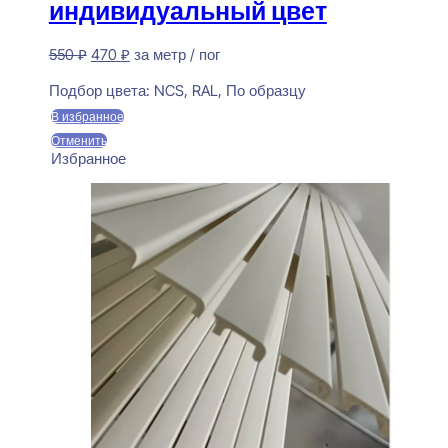
индивидуальный цвет
Первоначальная
Текущая
550
₽
470
₽
за метр / пог
цена
цена:
Предзаказ
составляла
470 ₽.
Подбор цвета:
NCS, RAL, По образцу
550 ₽.
В избранное
Отменить
Избранное