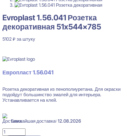
Evroplast 1.56.041 Розетка
декоративная 51x544x785
5102
₽
за штуку
В наличии
Европласт 1.56.041
Розетка декоративная из пенополиуретана. Для окраски
Evroplast 1.56.041 Розетка декоративная 51x544x785
подойдут большинство эмалей для интерьера.
Устанавливается на клей.
5102
₽
за штуку
Перейти в избранное
Закрыть
Ближайшая доставка: 12.08.2026
Количество