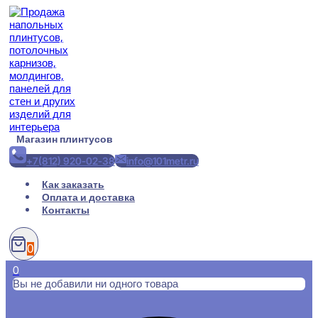
Перейти
к
содержимому
Магазин плинтусов
+7(812) 920-02-38
info@101metr.ru
Как заказать
Оплата и доставка
Контакты
0
0
Вы не добавили ни одного товара