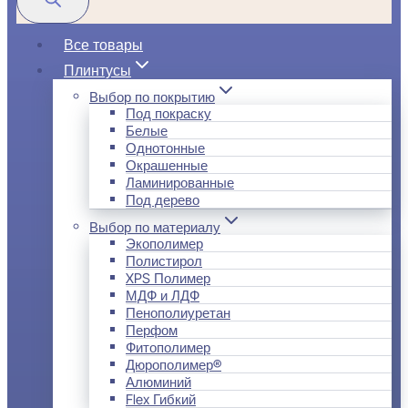
Все товары
Плинтусы
Выбор по покрытию
Под покраску
Белые
Однотонные
Окрашенные
Ламинированные
Под дерево
Выбор по материалу
Экополимер
Полистирол
XPS Полимер
МДФ и ЛДФ
Пенополиуретан
Перфом
Фитополимер
Дюрополимер®
Алюминий
Flex Гибкий