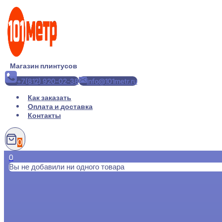
Перейти
к
содержимому
Магазин плинтусов
+7(812) 920-02-38
info@101metr.ru
Как заказать
Оплата и доставка
Контакты
0
0
Вы не добавили ни одного товара