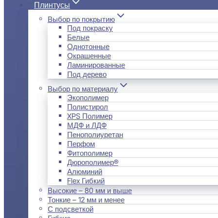
Плинтусы
Выбор по покрытию
Под покраску
Белые
Однотонные
Окрашенные
Ламинированные
Под дерево
Выбор по материалу
Экополимер
Полистирол
XPS Полимер
МДФ и ЛДФ
Пенополиуретан
Перфом
Фитополимер
Дюрополимер®
Алюминий
Flex Гибкий
Высокие – 80 мм и выше
Тонкие – 12 мм и менее
С подсветкой
Гибкие