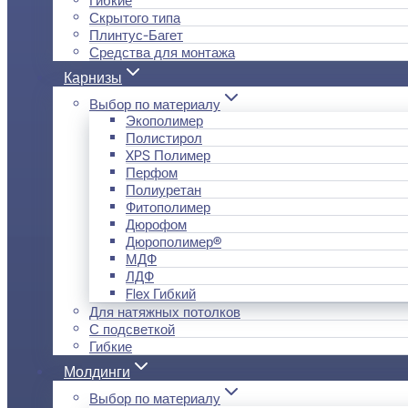
Скрытого типа
Плинтус-Багет
Средства для монтажа
Карнизы
Выбор по материалу
Экополимер
Полистирол
XPS Полимер
Перфом
Полиуретан
Фитополимер
Дюрофом
Дюрополимер®
МДФ
ЛДФ
Flex Гибкий
Для натяжных потолков
С подсветкой
Гибкие
Молдинги
Выбор по материалу