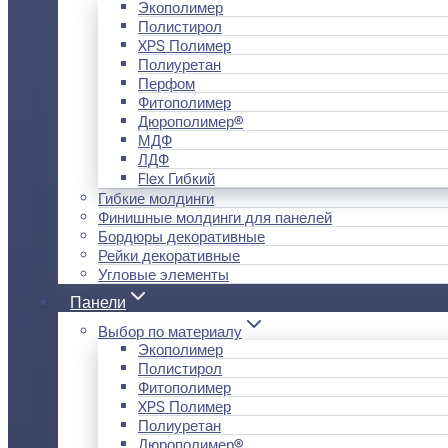
Экополимер
Полистирол
XPS Полимер
Полиуретан
Перфом
Фитополимер
Дюрополимер®
МДФ
ЛДФ
Flex Гибкий
Гибкие молдинги
Финишные молдинги для панелей
Бордюры декоративные
Рейки декоративные
Угловые элементы
Панели
Выбор по материалу
Экополимер
Полистирол
Фитополимер
XPS Полимер
Полиуретан
Дюрополимер®