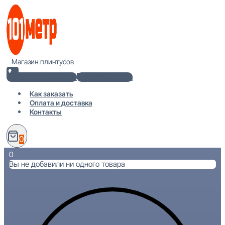
Перейти
к
содержимому
Магазин плинтусов
+7(812) 920-02-38
info@101metr.ru
Как заказать
Оплата и доставка
Контакты
0
0
Вы не добавили ни одного товара