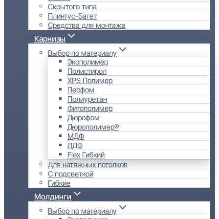
Скрытого типа
Плинтус-Багет
Средства для монтажа
Карнизы
Выбор по материалу
Экополимер
Полистирол
XPS Полимер
Перфом
Полиуретан
Фитополимер
Дюрофом
Дюрополимер®
МДФ
ЛДФ
Flex Гибкий
Для натяжных потолков
С подсветкой
Гибкие
Молдинги
Выбор по материалу