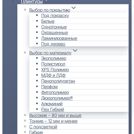
Плинтусы
Выбор по покрытию
Под покраску
Белые
Однотонные
Окрашенные
Ламинированные
Под дерево
Выбор по материалу
Экополимер
Полистирол
XPS Полимер
МДФ и ЛДФ
Пенополиуретан
Перфом
Фитополимер
Дюрополимер®
Алюминий
Flex Гибкий
Высокие – 80 мм и выше
Тонкие – 12 мм и менее
С подсветкой
Гибкие