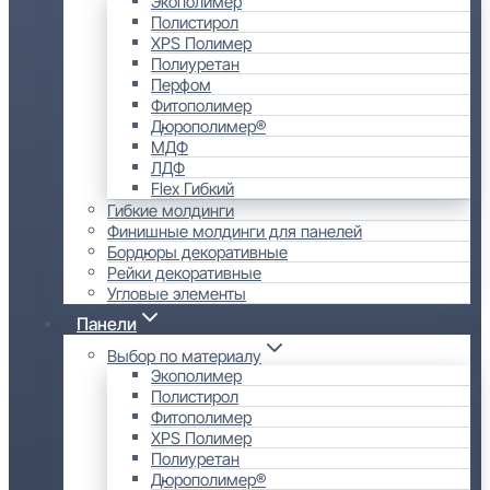
Экополимер
Полистирол
XPS Полимер
Полиуретан
Перфом
Фитополимер
Дюрополимер®
МДФ
ЛДФ
Flex Гибкий
Гибкие молдинги
Финишные молдинги для панелей
Бордюры декоративные
Рейки декоративные
Угловые элементы
Панели
Выбор по материалу
Экополимер
Полистирол
Фитополимер
XPS Полимер
Полиуретан
Дюрополимер®