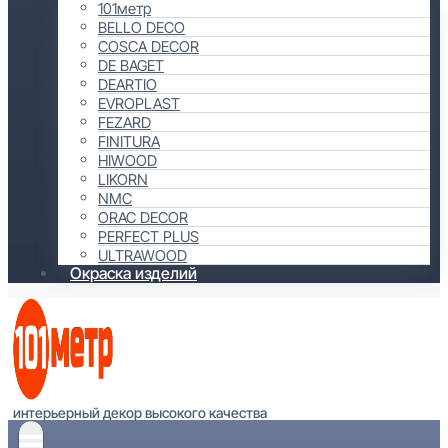
101метр
BELLO DECO
COSCA DECOR
DE BAGET
DEARTIO
EVROPLAST
FEZARD
FINITURA
HIWOOD
LIKORN
NMC
ORAC DECOR
PERFECT PLUS
ULTRAWOOD
Окраска изделий
интерьерный декор высокого качества