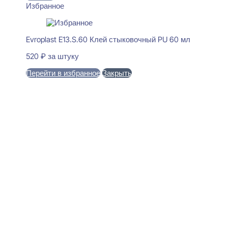
Избранное
Evroplast E13.S.60 Клей стыковочный PU 60 мл
520
₽
за штуку
Перейти в избранное
Закрыть
В корзину
Evroplast 1.51.803 Молдинг
25x26x2000
2253
₽
за штуку
В наличии
Ближайшая доставка: 12.08.2026