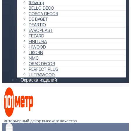
101метр
BELLO DECO
COSCA DECOR
DE BAGET
DEARTIO
EVROPLAST
FEZARD
FINITURA
HIWOOD
LIKORN
NMC
ORAC DECOR
PERFECT PLUS
ULTRAWOOD
Окраска изделий
интерьерный декор высокого качества