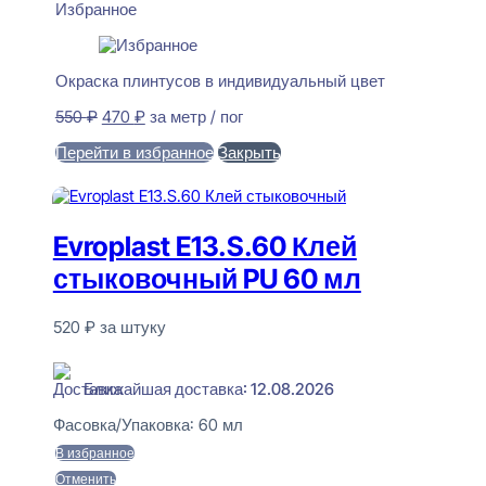
Избранное
Окраска плинтусов в индивидуальный цвет
Первоначальная
Текущая
550
₽
470
₽
за метр / пог
цена
цена:
Перейти в избранное
Закрыть
составляла
470 ₽.
550 ₽.
В корзину
Evroplast E13.S.60 Клей
стыковочный PU 60 мл
520
₽
за штуку
В наличии
Ближайшая доставка: 12.08.2026
Фасовка/Упаковка:
60 мл
В избранное
Отменить