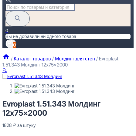
Поиск
товаров
0
Вы не добавили ни одного товара
0
/
Каталог товаров
/
Молдинг для стен
/
Evroplast
1.51.343 Молдинг 12x75x2000
🔍
Evroplast 1.51.343 Молдинг 12x75x2000
Evroplast 1.51.343 Молдинг
1828
₽
за штуку
12x75x2000
Перейти в избранное
Закрыть
1828
₽
за штуку
В наличии