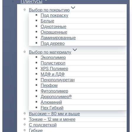
Плинтусы
Выбор по покрытию
Под покраску
Белые
Однотонные
Окрашенные
Ламинированные
Под дерево
Выбор по материалу
Экополимер
Полистирол
XPS Полимер
МДФ и ЛДФ
Пенополиуретан
Перфом
Фитополимер
Дюрополимер®
Алюминий
Flex Гибкий
Высокие – 80 мм и выше
Тонкие – 12 мм и менее
С подсветкой
Гибкие