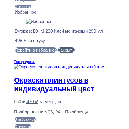
Отменить
Избранное
Evroplast E01.M.290 Клей монтажный 290 мл
498
₽
за штуку
Перейти в избранное
Закрыть
В корзину
Распродажа!
Окраска плинтусов в
индивидуальный цвет
Первоначальная
Текущая
550
₽
470
₽
за метр / пог
цена
цена:
Предзаказ
составляла
470 ₽.
Подбор цвета:
NCS, RAL, По образцу
550 ₽.
В избранное
Отменить