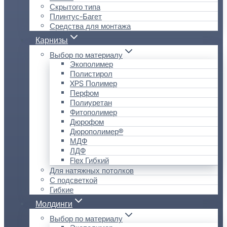
Скрытого типа
Плинтус-Багет
Средства для монтажа
Карнизы
Выбор по материалу
Экополимер
Полистирол
XPS Полимер
Перфом
Полиуретан
Фитополимер
Дюрофом
Дюрополимер®
МДФ
ЛДФ
Flex Гибкий
Для натяжных потолков
С подсветкой
Гибкие
Молдинги
Выбор по материалу