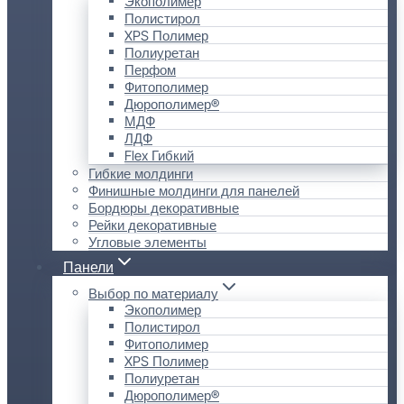
Экополимер
Полистирол
XPS Полимер
Полиуретан
Перфом
Фитополимер
Дюрополимер®
МДФ
ЛДФ
Flex Гибкий
Гибкие молдинги
Финишные молдинги для панелей
Бордюры декоративные
Рейки декоративные
Угловые элементы
Панели
Выбор по материалу
Экополимер
Полистирол
Фитополимер
XPS Полимер
Полиуретан
Дюрополимер®