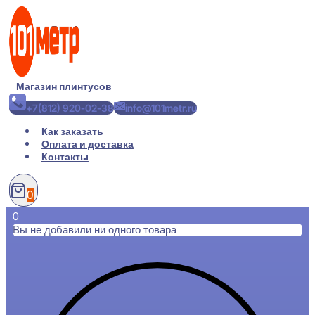
Перейти
к
содержимому
Магазин плинтусов
+7(812) 920-02-38
info@101metr.ru
Как заказать
Оплата и доставка
Контакты
0
0
Вы не добавили ни одного товара