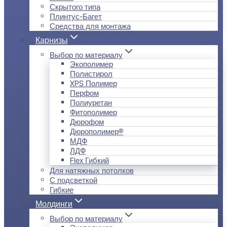
Скрытого типа
Плинтус-Багет
Средства для монтажа
Карнизы
Выбор по материалу
Экополимер
Полистирол
XPS Полимер
Перфом
Полиуретан
Фитополимер
Дюрофом
Дюрополимер®
МДФ
ЛДФ
Flex Гибкий
Для натяжных потолков
С подсветкой
Гибкие
Молдинги
Выбор по материалу