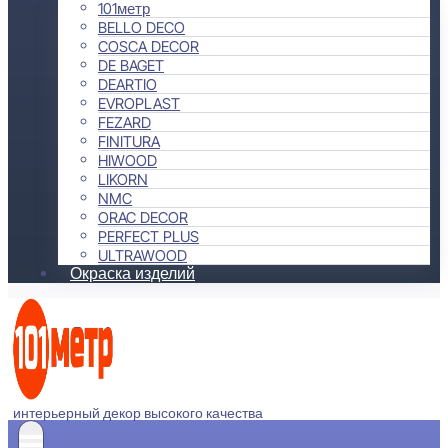
101метр
BELLO DECO
COSCA DECOR
DE BAGET
DEARTIO
EVROPLAST
FEZARD
FINITURA
HIWOOD
LIKORN
NMC
ORAC DECOR
PERFECT PLUS
ULTRAWOOD
Окраска изделий
интерьерный декор высокого качества