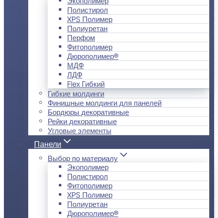
Экополимер
Полистирол
XPS Полимер
Полиуретан
Перфом
Фитополимер
Дюрополимер®
МДФ
ЛДФ
Flex Гибкий
Гибкие молдинги
Финишные молдинги для панелей
Бордюры декоративные
Рейки декоративные
Угловые элементы
Панели
Выбор по материалу
Экополимер
Полистирол
Фитополимер
XPS Полимер
Полиуретан
Дюрополимер®