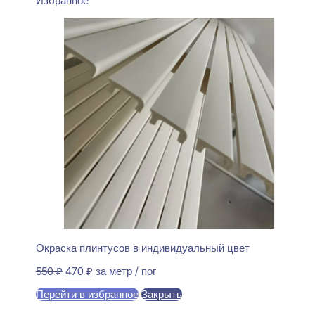
Избранное
Окраска плинтусов в индивидуальный цвет
Первоначальная
Текущая
550
₽
470
₽
за метр / пог
цена
цена:
Перейти в избранное
Закрыть
составляла
470 ₽.
550 ₽.
В корзину