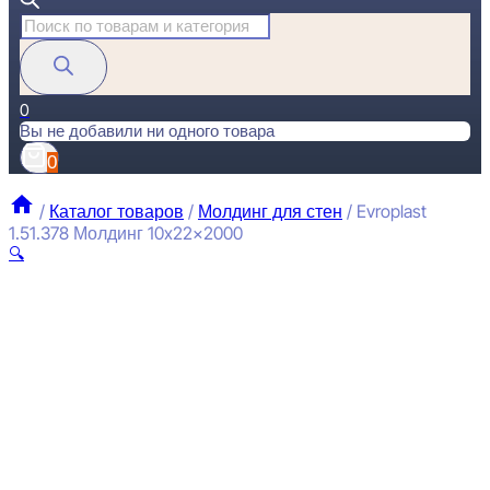
Поиск
товаров
0
Вы не добавили ни одного товара
0
/
Каталог товаров
/
Молдинг для стен
/
Evroplast
1.51.378 Молдинг 10x22x2000
🔍
E
П