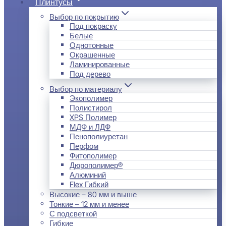
Плинтусы
Выбор по покрытию
Под покраску
Белые
Однотонные
Окрашенные
Ламинированные
Под дерево
Выбор по материалу
Экополимер
Полистирол
XPS Полимер
МДФ и ЛДФ
Пенополиуретан
Перфом
Фитополимер
Дюрополимер®
Алюминий
Flex Гибкий
Высокие – 80 мм и выше
Тонкие – 12 мм и менее
С подсветкой
Гибкие