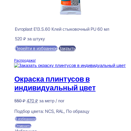
Evroplast E13.S.60 Клей стыковочный PU 60 мл
520
₽
за штуку
Перейти в избранное
Закрыть
В корзину
Распродажа!
Окраска плинтусов в
индивидуальный цвет
Первоначальная
Текущая
550
₽
470
₽
за метр / пог
цена
цена:
Предзаказ
составляла
470 ₽.
Подбор цвета:
NCS, RAL, По образцу
550 ₽.
В избранное
Отменить