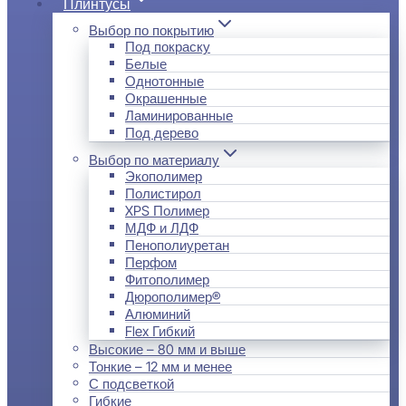
Плинтусы
Выбор по покрытию
Под покраску
Белые
Однотонные
Окрашенные
Ламинированные
Под дерево
Выбор по материалу
Экополимер
Полистирол
XPS Полимер
МДФ и ЛДФ
Пенополиуретан
Перфом
Фитополимер
Дюрополимер®
Алюминий
Flex Гибкий
Высокие – 80 мм и выше
Тонкие – 12 мм и менее
С подсветкой
Гибкие