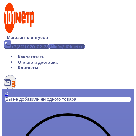
Перейти
к
содержимому
Магазин плинтусов
+7(812) 920-02-38
info@101metr.ru
Как заказать
Оплата и доставка
Контакты
0
0
Вы не добавили ни одного товара