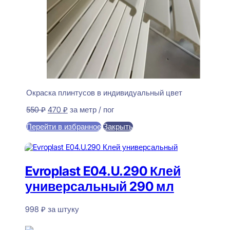
Окраска плинтусов в индивидуальный цвет
Первоначальная
Текущая
550
₽
470
₽
за метр / пог
цена
цена:
Перейти в избранное
Закрыть
составляла
470 ₽.
550 ₽.
В корзину
Evroplast E04.U.290 Клей
универсальный 290 мл
998
₽
за штуку
В наличии