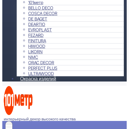
101метр
BELLO DECO
COSCA DECOR
DE BAGET
DEARTIO
EVROPLAST
FEZARD
FINITURA
HIWOOD
LIKORN
NMC
ORAC DECOR
PERFECT PLUS
ULTRAWOOD
Окраска изделий
интерьерный декор высокого качества