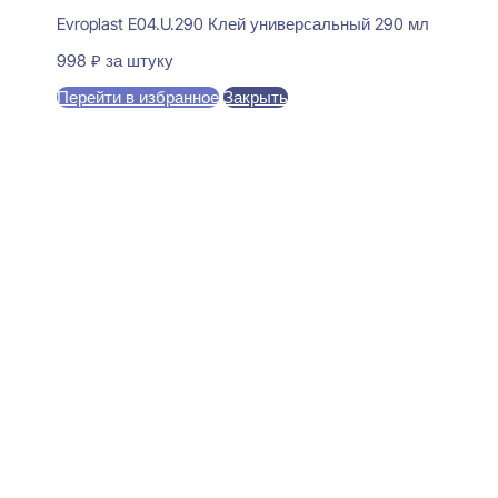
Evroplast E04.U.290 Клей универсальный 290 мл
998
₽
за штуку
Перейти в избранное
Закрыть
В корзину
Evroplast 1.51.803 Молдинг
25x26x2000
2253
₽
за штуку
В наличии
Ближайшая доставка: 12.08.2026
Ширина:
26 мм
Толщина:
25 мм