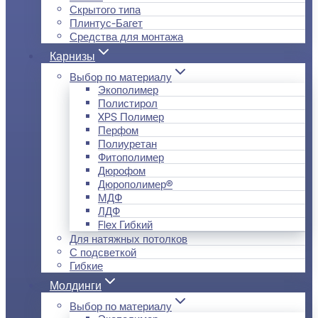
Скрытого типа
Плинтус-Багет
Средства для монтажа
Карнизы
Выбор по материалу
Экополимер
Полистирол
XPS Полимер
Перфом
Полиуретан
Фитополимер
Дюрофом
Дюрополимер®
МДФ
ЛДФ
Flex Гибкий
Для натяжных потолков
С подсветкой
Гибкие
Молдинги
Выбор по материалу