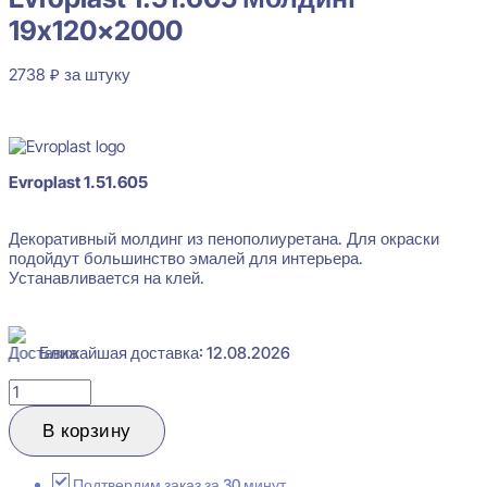
19x120x2000
2738
₽
за штуку
В наличии
Evroplast 1.51.605 Молдинг 19x120x2000
Evroplast 1.51.605
2738
₽
за штуку
Декоративный молдинг из пенополиуретана. Для окраски
Перейти в избранное
Закрыть
подойдут большинство эмалей для интерьера.
Устанавливается на клей.
Ближайшая доставка: 12.08.2026
Количество
товара
Evroplast
В корзину
1.51.605
Молдинг
19x120x2000
Подтвердим заказ за 30 минут