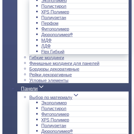
Экополимер
Полистирол
XPS Полимер
Полиуретан
Перфом
Фитополимер
Дюрополимер®
МДФ
ЛДФ
Flex Гибкий
Гибкие молдинги
Финишные молдинги для панелей
Бордюры декоративные
Рейки декоративные
Угловые элементы
Панели
Выбор по материалу
Экополимер
Полистирол
Фитополимер
XPS Полимер
Полиуретан
Дюрополимер®