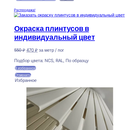
В корзину
Распродажа!
Окраска плинтусов в
индивидуальный цвет
Первоначальная
Текущая
550
₽
470
₽
за метр / пог
цена
цена:
Предзаказ
составляла
470 ₽.
Подбор цвета:
NCS, RAL, По образцу
550 ₽.
В избранное
Отменить
Избранное