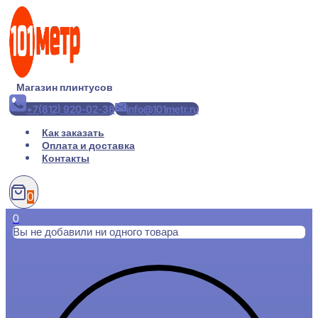
Перейти
к
содержимому
Магазин плинтусов
+7(812) 920-02-38
info@101metr.ru
Как заказать
Оплата и доставка
Контакты
0
0
Вы не добавили ни одного товара