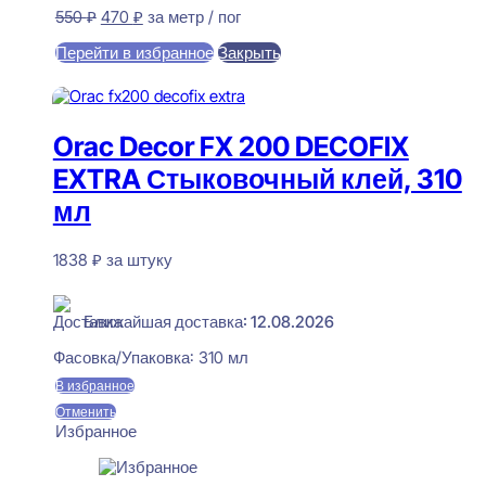
Первоначальная
Текущая
550
₽
470
₽
за метр / пог
цена
цена:
Перейти в избранное
Закрыть
составляла
470 ₽.
550 ₽.
В корзину
Orac Decor FX 200 DECOFIX
EXTRA Стыковочный клей, 310
мл
1838
₽
за штуку
В наличии
Ближайшая доставка: 12.08.2026
Фасовка/Упаковка:
310 мл
В избранное
Отменить
Избранное