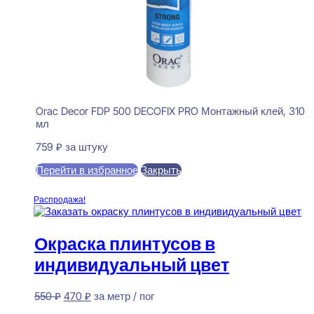
Orac Decor FDP 500 DECOFIX PRO Монтажный клей, 310
мл
759
₽
за штуку
Перейти в избранное
Закрыть
В корзину
Распродажа!
Окраска плинтусов в
индивидуальный цвет
Первоначальная
Текущая
550
₽
470
₽
за метр / пог
цена
цена:
Предзаказ