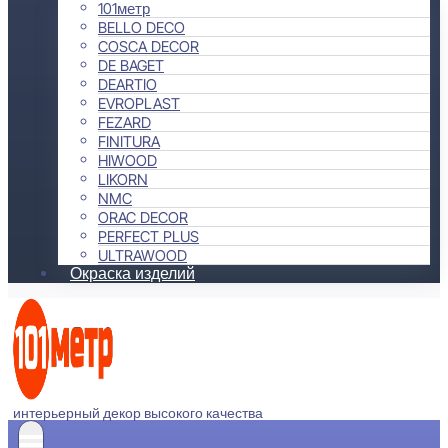
101метр
BELLO DECO
COSCA DECOR
DE BAGET
DEARTIO
EVROPLAST
FEZARD
FINITURA
HIWOOD
LIKORN
NMC
ORAC DECOR
PERFECT PLUS
ULTRAWOOD
Окраска изделий
интерьерный декор высокого качества