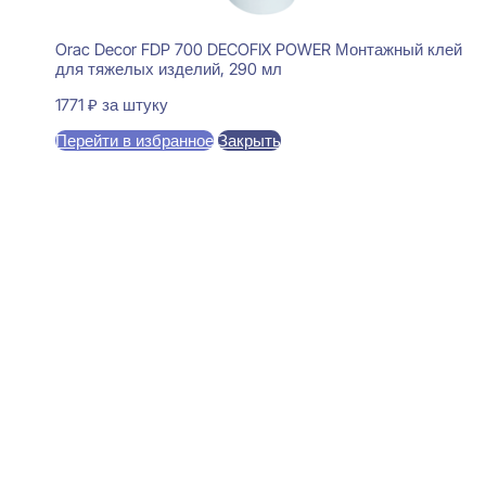
Orac Decor FDP 700 DECOFIX POWER Монтажный клей
для тяжелых изделий, 290 мл
1771
₽
за штуку
Перейти в избранное
Закрыть
В корзину
Evroplast 1.51.803 Молдинг
25x26x2000
2253
₽
за штуку
В наличии
Ближайшая доставка: 12.08.2026