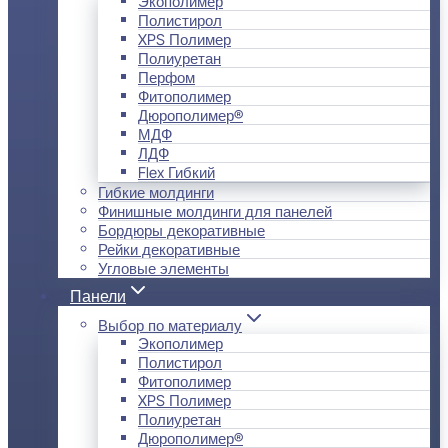
Экополимер
Полистирол
XPS Полимер
Полиуретан
Перфом
Фитополимер
Дюрополимер®
МДФ
ЛДФ
Flex Гибкий
Гибкие молдинги
Финишные молдинги для панелей
Бордюры декоративные
Рейки декоративные
Угловые элементы
Панели
Выбор по материалу
Экополимер
Полистирол
Фитополимер
XPS Полимер
Полиуретан
Дюрополимер®