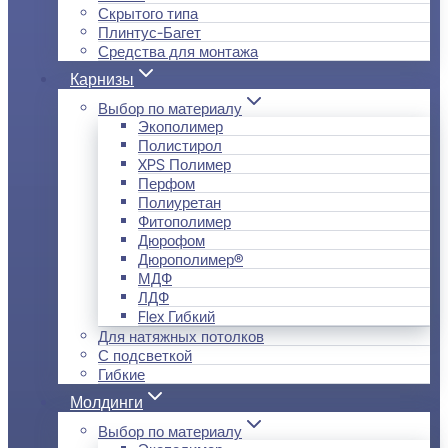
Скрытого типа
Плинтус-Багет
Средства для монтажа
Карнизы
Выбор по материалу
Экополимер
Полистирол
XPS Полимер
Перфом
Полиуретан
Фитополимер
Дюрофом
Дюрополимер®
МДФ
ЛДФ
Flex Гибкий
Для натяжных потолков
С подсветкой
Гибкие
Молдинги
Выбор по материалу