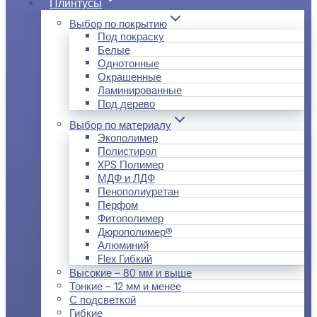
Плинтусы
Выбор по покрытию
Под покраску
Белые
Однотонные
Окрашенные
Ламинированные
Под дерево
Выбор по материалу
Экополимер
Полистирол
XPS Полимер
МДФ и ЛДФ
Пенополиуретан
Перфом
Фитополимер
Дюрополимер®
Алюминий
Flex Гибкий
Высокие – 80 мм и выше
Тонкие – 12 мм и менее
С подсветкой
Гибкие