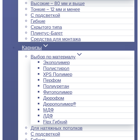
Высокие – 80 мм и выше
Тонкие – 12 мм и менее
С подсветкой
Гибкие
Скрытого типа
Плинтус-Багет
Средства для монтажа
Карнизы
Выбор по материалу
Экополимер
Полистирол
XPS Полимер
Перфом
Полиуретан
Фитополимер
Дюрофом
Дюрополимер®
МДФ
ЛДФ
Flex Гибкий
Для натяжных потолков
С подсветкой
Гибкие