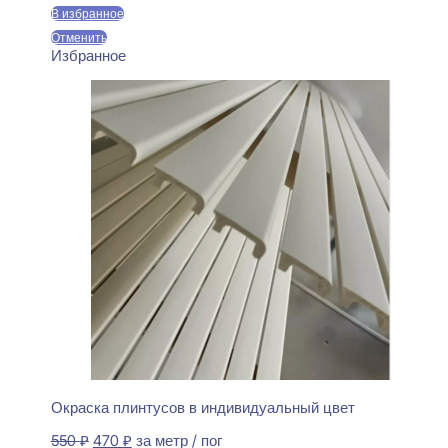
550 ₽.
В избранное
Отменить
Избранное
Окраска плинтусов в индивидуальный цвет
Первоначальная
Текущая
550
₽
470
₽
за метр / пог