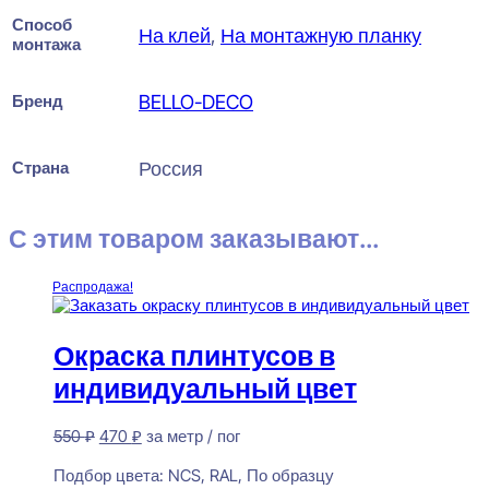
Способ
На клей
,
На монтажную планку
монтажа
Бренд
BELLO-DECO
Страна
Россия
С этим товаром заказывают...
Распродажа!
Окраска плинтусов в
индивидуальный цвет
Первоначальная
Текущая
550
₽
470
₽
за метр / пог
цена
цена:
Предзаказ
составляла
470 ₽.
Подбор цвета:
NCS, RAL, По образцу