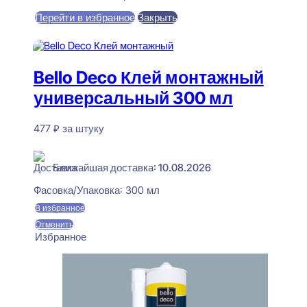
цена
цена:
Перейти в избранное
Закрыть
составляла
470 ₽.
550 ₽.
В корзину
Bello Deco Клей монтажный
универсальный 300 мл
477
₽
за штуку
В наличии
Ближайшая доставка: 10.08.2026
Фасовка/Упаковка:
300 мл
В избранное
Отменить
Избранное