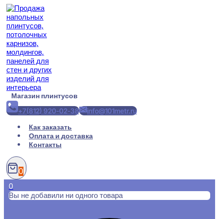
Перейти
к
содержимому
Магазин плинтусов
+7(812) 920-02-38
info@101metr.ru
Как заказать
Оплата и доставка
Контакты
0
0
Вы не добавили ни одного товара