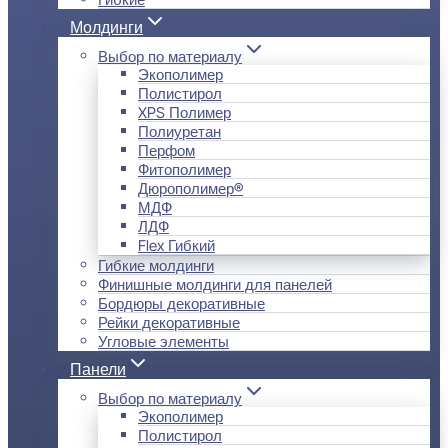
Молдинги
Выбор по материалу
Экополимер
Полистирол
XPS Полимер
Полиуретан
Перфом
Фитополимер
Дюрополимер®
МДФ
ЛДФ
Flex Гибкий
Гибкие молдинги
Финишные молдинги для панелей
Бордюры декоративные
Рейки декоративные
Угловые элементы
Панели
Выбор по материалу
Экополимер
Полистирол