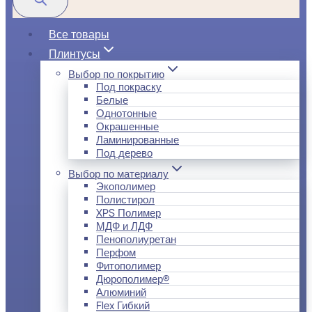
Все товары
Плинтусы
Выбор по покрытию
Под покраску
Белые
Однотонные
Окрашенные
Ламинированные
Под дерево
Выбор по материалу
Экополимер
Полистирол
XPS Полимер
МДФ и ЛДФ
Пенополиуретан
Перфом
Фитополимер
Дюрополимер®
Алюминий
Flex Гибкий