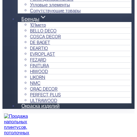
Угловые элементы
Сопутствующие товары
Бренды
101метр
BELLO DECO
COSCA DECOR
DE BAGET
DEARTIO
EVROPLAST
FEZARD
FINITURA
HIWOOD
LIKORN
NMC
ORAC DECOR
PERFECT PLUS
ULTRAWOOD
Окраска изделий