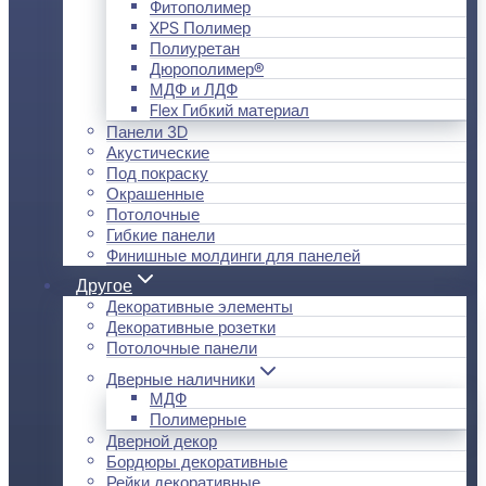
Фитополимер
XPS Полимер
Полиуретан
Дюрополимер®
МДФ и ЛДФ
Flex Гибкий материал
Панели 3D
Акустические
Под покраску
Окрашенные
Потолочные
Гибкие панели
Финишные молдинги для панелей
Другое
Декоративные элементы
Декоративные розетки
Потолочные панели
Дверные наличники
МДФ
Полимерные
Дверной декор
Бордюры декоративные
Рейки декоративные