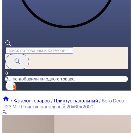
Поиск
товаров
0
Вы не добавили ни одного товара
0
/
Каталог товаров
/
Плинтус напольный
/
Bello Deco
П23 МП Плинтус напольный 20x60x2000
🔍