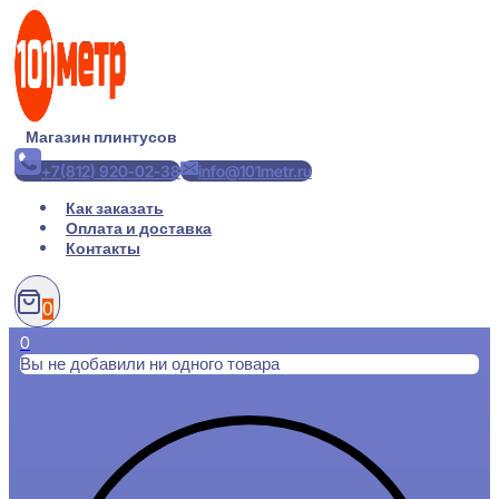
Перейти
к
содержимому
Магазин плинтусов
+7(812) 920-02-38
info@101metr.ru
Как заказать
Оплата и доставка
Контакты
0
0
Вы не добавили ни одного товара