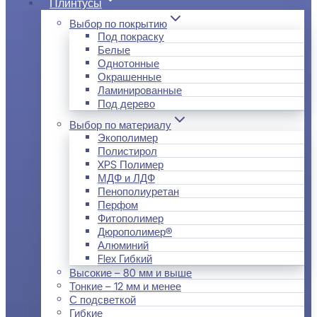
Плинтусы
Выбор по покрытию
Под покраску
Белые
Однотонные
Окрашенные
Ламинированные
Под дерево
Выбор по материалу
Экополимер
Полистирол
XPS Полимер
МДФ и ЛДФ
Пенополиуретан
Перфом
Фитополимер
Дюрополимер®
Алюминий
Flex Гибкий
Высокие – 80 мм и выше
Тонкие – 12 мм и менее
С подсветкой
Гибкие