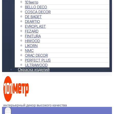
101метр
BELLO DECO
COSCA DECOR
DE BAGET
DEARTIO
EVROPLAST
FEZARD
FINITURA
HIWOOD
LIKORN
NMC
ORAC DECOR
PERFECT PLUS
ULTRAWOOD
Окраска изделий
интерьерный декор высокого качества