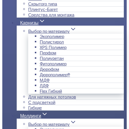
Скрытого типа
Плинтус-Багет
Средства для монтажа
Карнизы
Выбор по материалу
Экополимер
Полистирол
XPS Полимер
Перфом
Полиуретан
Фитополимер
Дюрофом
Дюрополимер®
МДФ
ЛДФ
Flex Гибкий
Для натяжных потолков
С подсветкой
Гибкие
Молдинги
Выбор по материалу