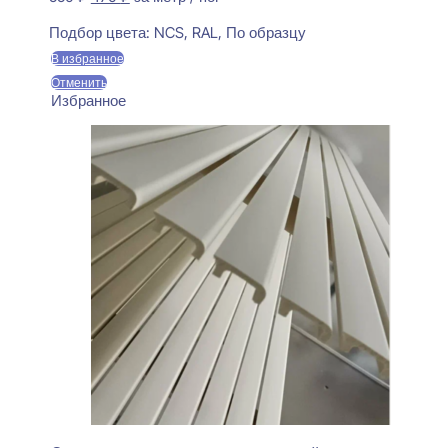
цена
цена:
Предзаказ
составляла
470 ₽.
Подбор цвета:
NCS, RAL, По образцу
550 ₽.
В избранное
Отменить
Избранное