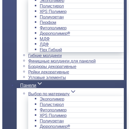
Экополимер
Полистирол
XPS Полимер
Полиуретан
Перфом
Фитополимер
Дюрополимер®
МДФ
ЛДФ
Flex Гибкий
Гибкие молдинги
Финишные молдинги для панелей
Бордюры декоративные
Рейки декоративные
Угловые элементы
Панели
Выбор по материалу
Экополимер
Полистирол
Фитополимер
XPS Полимер
Полиуретан
Дюрополимер®