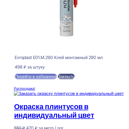
Evroplast E01.M.290 Клей монтажный 290 мл
498
₽
за штуку
Перейти в избранное
Закрыть
В корзину
Распродажа!
Окраска плинтусов в
индивидуальный цвет
Первоначальная
Текущая
550
₽
470
₽
за метр / пог