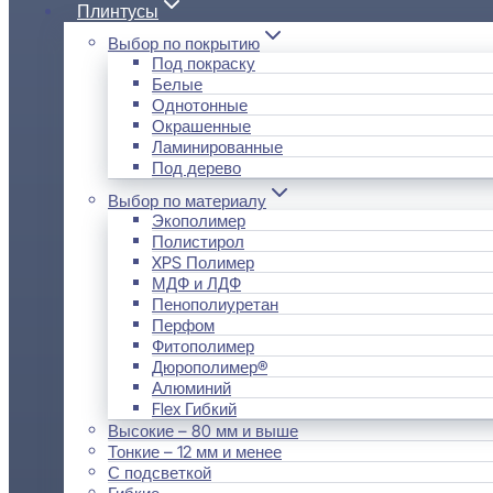
Плинтусы
Выбор по покрытию
Под покраску
Белые
Однотонные
Окрашенные
Ламинированные
Под дерево
Выбор по материалу
Экополимер
Полистирол
XPS Полимер
МДФ и ЛДФ
Пенополиуретан
Перфом
Фитополимер
Дюрополимер®
Алюминий
Flex Гибкий
Высокие – 80 мм и выше
Тонкие – 12 мм и менее
С подсветкой
Гибкие