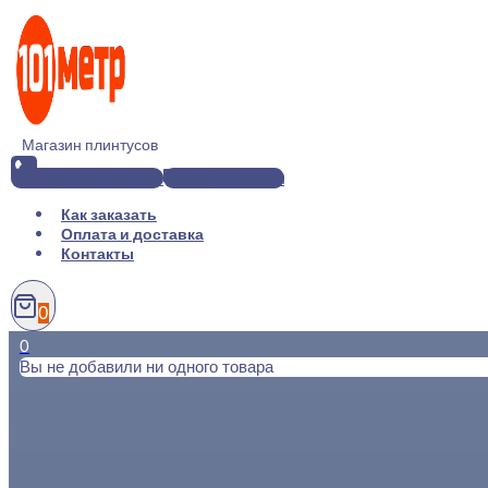
Перейти
к
содержимому
Магазин плинтусов
+7(812) 920-02-38
info@101metr.ru
Как заказать
Оплата и доставка
Контакты
0
0
Вы не добавили ни одного товара