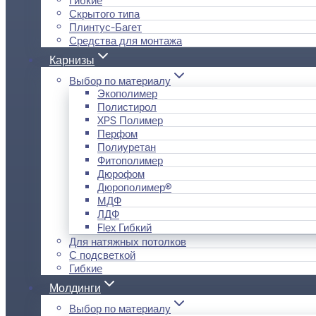
Скрытого типа
Плинтус-Багет
Средства для монтажа
Карнизы
Выбор по материалу
Экополимер
Полистирол
XPS Полимер
Перфом
Полиуретан
Фитополимер
Дюрофом
Дюрополимер®
МДФ
ЛДФ
Flex Гибкий
Для натяжных потолков
С подсветкой
Гибкие
Молдинги
Выбор по материалу