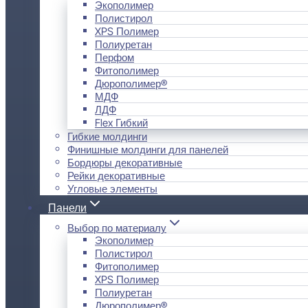
Экополимер
Полистирол
XPS Полимер
Полиуретан
Перфом
Фитополимер
Дюрополимер®
МДФ
ЛДФ
Flex Гибкий
Гибкие молдинги
Финишные молдинги для панелей
Бордюры декоративные
Рейки декоративные
Угловые элементы
Панели
Выбор по материалу
Экополимер
Полистирол
Фитополимер
XPS Полимер
Полиуретан
Дюрополимер®