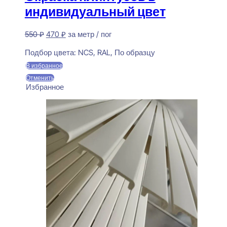
индивидуальный цвет
Первоначальная
Текущая
550
₽
470
₽
за метр / пог
цена
цена:
Предзаказ
составляла
470 ₽.
Подбор цвета:
NCS, RAL, По образцу
550 ₽.
В избранное
Отменить
Избранное