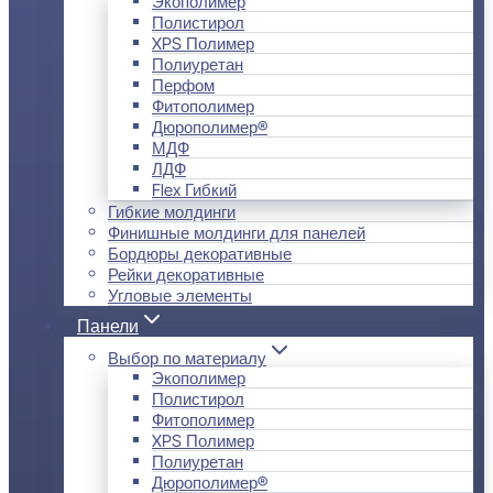
Экополимер
Полистирол
XPS Полимер
Полиуретан
Перфом
Фитополимер
Дюрополимер®
МДФ
ЛДФ
Flex Гибкий
Гибкие молдинги
Финишные молдинги для панелей
Бордюры декоративные
Рейки декоративные
Угловые элементы
Панели
Выбор по материалу
Экополимер
Полистирол
Фитополимер
XPS Полимер
Полиуретан
Дюрополимер®