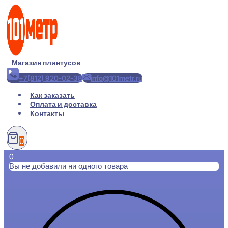
Перейти
к
содержимому
Магазин плинтусов
+7(812) 920-02-38
info@101metr.ru
Как заказать
Оплата и доставка
Контакты
0
0
Вы не добавили ни одного товара