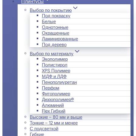
Плинтусы
Выбор по покрытию
Под покраску
Белые
Однотонные
Окрашенные
Ламинированные
Под дерево
Выбор по материалу
Экополимер
Полистирол
XPS Полимер
МДФ и ЛДФ
Пенополиуретан
Перфом
Фитополимер
Дюрополимер®
Алюминий
Flex Гибкий
Высокие – 80 мм и выше
Тонкие – 12 мм и менее
С подсветкой
Гибкие