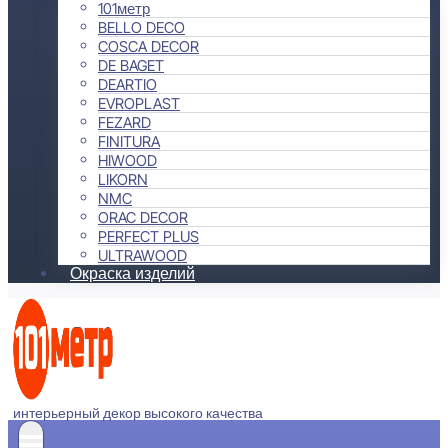
101метр
BELLO DECO
COSCA DECOR
DE BAGET
DEARTIO
EVROPLAST
FEZARD
FINITURA
HIWOOD
LIKORN
NMC
ORAC DECOR
PERFECT PLUS
ULTRAWOOD
Окраска изделий
интерьерный декор высокого качества