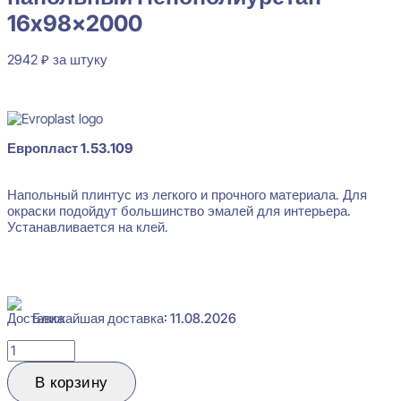
16x98x2000
2942
₽
за штуку
В наличии
Evroplast 1.53.109 Плинтус напольный Пенополиуретан 16x98x
Европласт 1.53.109
2942
₽
за штуку
Напольный плинтус из легкого и прочного материала. Для
Перейти в избранное
Закрыть
окраски подойдут большинство эмалей для интерьера.
Устанавливается на клей.
Ближайшая доставка: 11.08.2026
Количество
товара
Evroplast
В корзину
1.53.109