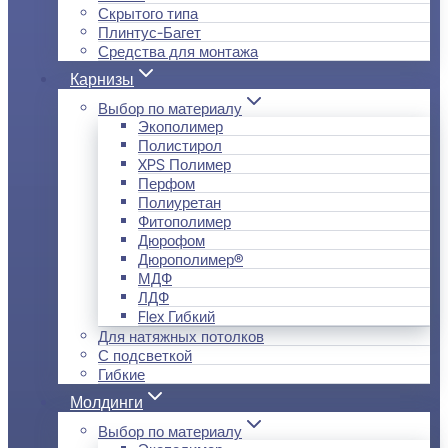
Скрытого типа
Плинтус-Багет
Средства для монтажа
Карнизы
Выбор по материалу
Экополимер
Полистирол
XPS Полимер
Перфом
Полиуретан
Фитополимер
Дюрофом
Дюрополимер®
МДФ
ЛДФ
Flex Гибкий
Для натяжных потолков
С подсветкой
Гибкие
Молдинги
Выбор по материалу