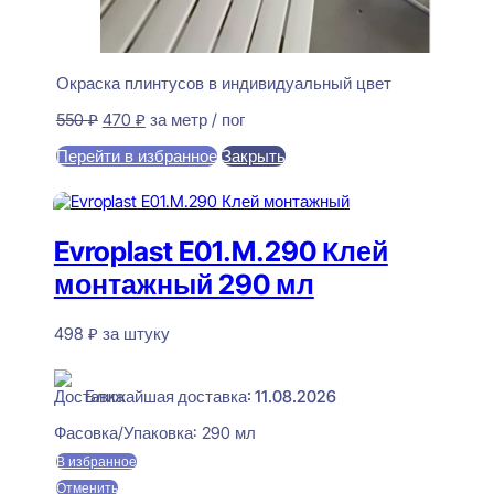
Окраска плинтусов в индивидуальный цвет
Первоначальная
Текущая
550
₽
470
₽
за метр / пог
цена
цена:
Перейти в избранное
Закрыть
составляла
470 ₽.
550 ₽.
В корзину
Evroplast E01.M.290 Клей
монтажный 290 мл
498
₽
за штуку
В наличии
Ближайшая доставка: 11.08.2026
Фасовка/Упаковка:
290 мл
В избранное
Отменить