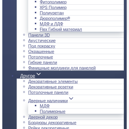
Фитополимер
XPS Полимер
Полиуретан
Дюрополимер®
МДФ и ЛДФ
Flex Гибкий материал
Панели 3D
Акустические
Под покраску
Окрашенные
Потолочные
Гибкие панели
Финишные молдинги для панелей
Другое
Декоративные элементы
Декоративные розетки
Потолочные панели
Дверные наличники
МДФ
Полимерные
Дверной декор
Бордюры декоративные
Рейки декоративные