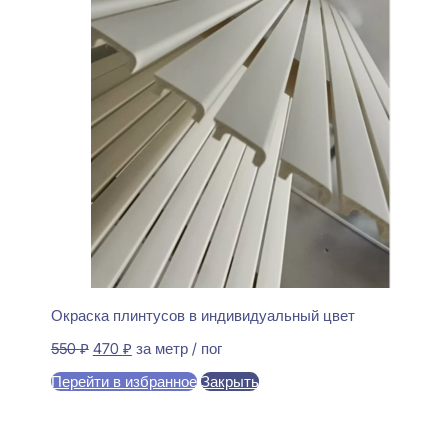
Окраска плинтусов в индивидуальный цвет
Первоначальная
Текущая
550
₽
470
₽
за метр / пог
цена
цена:
Перейти в избранное
Закрыть
составляла
470 ₽.
550 ₽.
В корзину