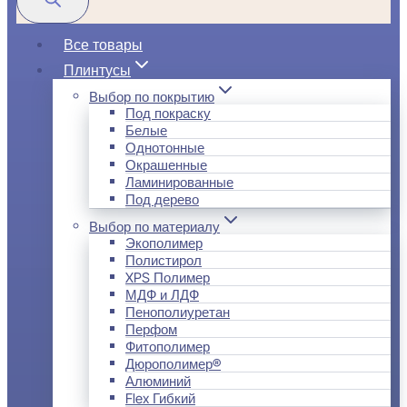
Все товары
Плинтусы
Выбор по покрытию
Под покраску
Белые
Однотонные
Окрашенные
Ламинированные
Под дерево
Выбор по материалу
Экополимер
Полистирол
XPS Полимер
МДФ и ЛДФ
Пенополиуретан
Перфом
Фитополимер
Дюрополимер®
Алюминий
Flex Гибкий