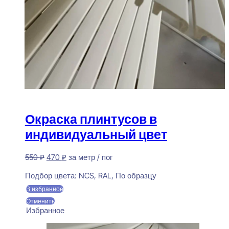
Окраска плинтусов в
индивидуальный цвет
Первоначальная
Текущая
550
₽
470
₽
за метр / пог
цена
цена:
Предзаказ
составляла
470 ₽.
Подбор цвета:
NCS, RAL, По образцу
550 ₽.
В избранное
Отменить
Избранное