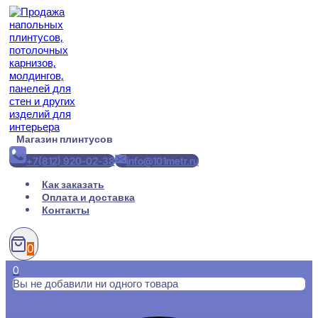
Перейти
к
содержимому
Магазин плинтусов
+7(812) 920-02-38
info@101metr.ru
Как заказать
Оплата и доставка
Контакты
0
0
Вы не добавили ни одного товара