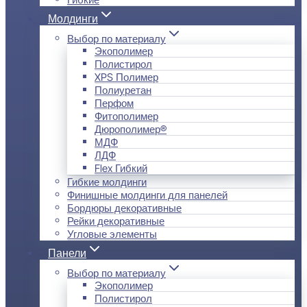
Молдинги
Выбор по материалу
Экополимер
Полистирол
XPS Полимер
Полиуретан
Перфом
Фитополимер
Дюрополимер®
МДФ
ЛДФ
Flex Гибкий
Гибкие молдинги
Финишные молдинги для панелей
Бордюры декоративные
Рейки декоративные
Угловые элементы
Панели
Выбор по материалу
Экополимер
Полистирол