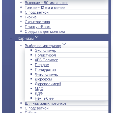
Высокие – 80 мм и выше
Тонкие – 12 мм и менее
С подсветкой
Гибкие
Скрытого типа
Плинтус-Багет
Средства для монтажа
Карнизы
Выбор по материалу
Экополимер
Полистирол
XPS Полимер
Перфом
Полиуретан
Фитополимер
Дюрофом
Дюрополимер®
МДФ
ЛДФ
Flex Гибкий
Для натяжных потолков
С подсветкой
Гибкие