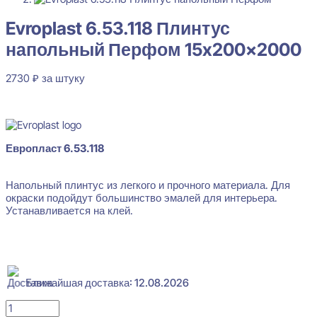
Evroplast 6.53.118 Плинтус
напольный Перфом 15x200x2000
2730
₽
за штуку
В наличии
Европласт 6.53.118
Напольный плинтус из легкого и прочного материала. Для
окраски подойдут большинство эмалей для интерьера.
Устанавливается на клей.
Evroplast 6.53.118 Плинтус напольный Перфом 15x200x2000
2730
₽
за штуку
Перейти в избранное
Закрыть
Ближайшая доставка: 12.08.2026
Количество