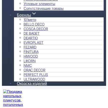
Угловые элементы
Сопутствующие товары
Бренды
101метр
BELLO DECO
COSCA DECOR
DE BAGET
DEARTIO
EVROPLAST
FEZARD
FINITURA
HIWOOD
LIKORN
NMC
ORAC DECOR
PERFECT PLUS
ULTRAWOOD
Окраска изделий