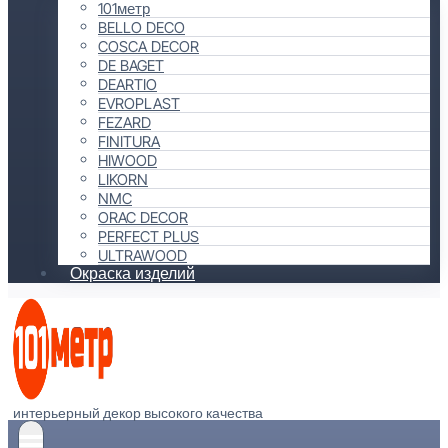
101метр
BELLO DECO
COSCA DECOR
DE BAGET
DEARTIO
EVROPLAST
FEZARD
FINITURA
HIWOOD
LIKORN
NMC
ORAC DECOR
PERFECT PLUS
ULTRAWOOD
Окраска изделий
интерьерный декор высокого качества