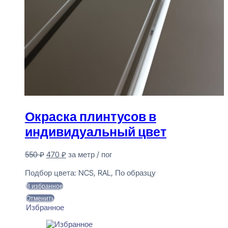
Окраска плинтусов в
индивидуальный цвет
Первоначальная
Текущая
550
₽
470
₽
за метр / пог
цена
цена:
Предзаказ
составляла
470 ₽.
Подбор цвета:
NCS, RAL, По образцу
550 ₽.
В избранное
Отменить
Избранное