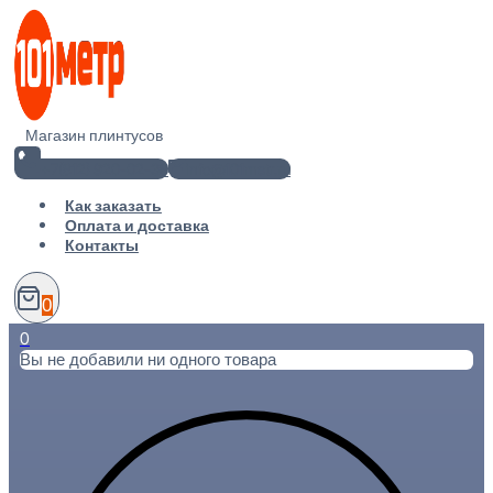
Перейти
к
содержимому
Магазин плинтусов
+7(812) 920-02-38
info@101metr.ru
Как заказать
Оплата и доставка
Контакты
0
0
Вы не добавили ни одного товара