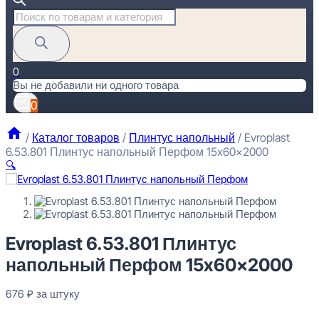
Поиск
товаров
0
Вы не добавили ни одного товара
0
/
Каталог товаров
/
Плинтус напольный
/
Evroplast
6.53.801 Плинтус напольный Перфом 15x60x2000
🔍
Evroplast 6.53.801 Плинтус напольный Перфом 15x60x2000
Evroplast 6.53.801 Плинтус
676
₽
за штуку
напольный Перфом 15x60x2000
Перейти в избранное
Закрыть
676
₽
за штуку
В наличии