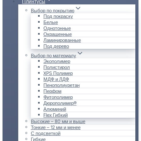
Плинтусы
Выбор по покрытию
Под покраску
Белые
Однотонные
Окрашенные
Ламинированные
Под дерево
Выбор по материалу
Экополимер
Полистирол
XPS Полимер
МДФ и ЛДФ
Пенополиуретан
Перфом
Фитополимер
Дюрополимер®
Алюминий
Flex Гибкий
Высокие – 80 мм и выше
Тонкие – 12 мм и менее
С подсветкой
Гибкие