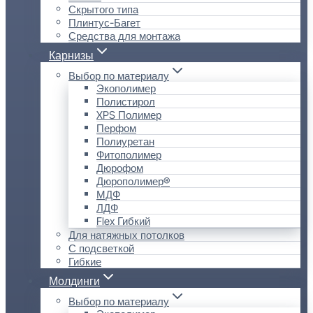
Скрытого типа
Плинтус-Багет
Средства для монтажа
Карнизы
Выбор по материалу
Экополимер
Полистирол
XPS Полимер
Перфом
Полиуретан
Фитополимер
Дюрофом
Дюрополимер®
МДФ
ЛДФ
Flex Гибкий
Для натяжных потолков
С подсветкой
Гибкие
Молдинги
Выбор по материалу