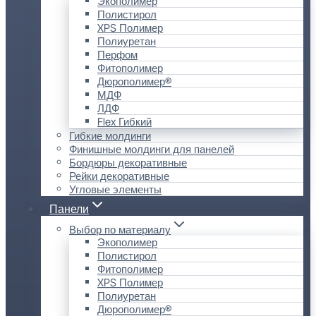
Экополимер
Полистирол
XPS Полимер
Полиуретан
Перфом
Фитополимер
Дюрополимер®
МДФ
ЛДФ
Flex Гибкий
Гибкие молдинги
Финишные молдинги для панелей
Бордюры декоративные
Рейки декоративные
Угловые элементы
Панели
Выбор по материалу
Экополимер
Полистирол
Фитополимер
XPS Полимер
Полиуретан
Дюрополимер®