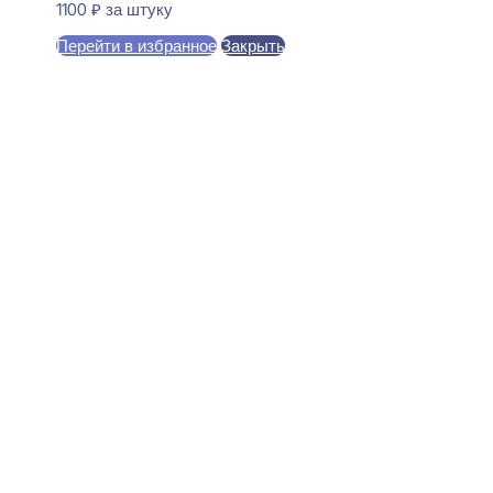
1100
₽
за штуку
Перейти в избранное
Закрыть
В корзину
Perfect Plus P56F Плинтус
напольный Гибкий
15x100x2000
5880
₽
за штуку
В наличии
Ближайшая доставка: 11.08.2026
Высота:
100 мм
Ширина:
100 мм