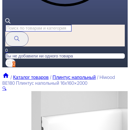
Поиск
товаров
0
Вы не добавили ни одного товара
0
/
Каталог товаров
/
Плинтус напольный
/
Hiwood
BE180 Плинтус напольный 16x160x2000
🔍