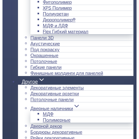
Фитополимер
XPS Полимер
Полиуретан
Дюрополимер®
МДФ и ЛДФ
Flex Гибкий материал
Панели 3D
Акустические
Под покраску
Окрашенные
Потолочные
Гибкие панели
Финишные молдинги для панелей
Другое
Декоративные элементы
Декоративные розетки
Потолочные панели
Дверные наличники
МДФ
Полимерные
Дверной декор
Бордюры декоративные
Рейки декоративные