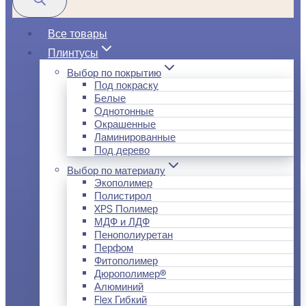
Все товары
Плинтусы
Выбор по покрытию
Под покраску
Белые
Однотонные
Окрашенные
Ламинированные
Под дерево
Выбор по материалу
Экополимер
Полистирол
XPS Полимер
МДФ и ЛДФ
Пенополиуретан
Перфом
Фитополимер
Дюрополимер®
Алюминий
Flex Гибкий