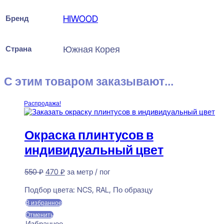
Бренд
HIWOOD
Страна
Южная Корея
С этим товаром заказывают...
Распродажа!
Окраска плинтусов в
индивидуальный цвет
Первоначальная
Текущая
550
₽
470
₽
за метр / пог
цена
цена:
Предзаказ
составляла
470 ₽.
Подбор цвета:
NCS, RAL, По образцу
550 ₽.
В избранное
Отменить
Избранное