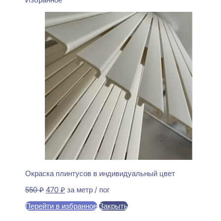
Окраска плинтусов в индивидуальный цвет
Первоначальная
Текущая
550
₽
470
₽
за метр / пог
цена
цена:
Перейти в избранное
Закрыть
составляла
470 ₽.
550 ₽.
В корзину