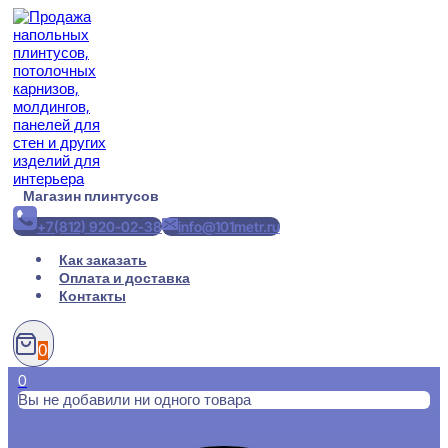
Перейти
к
содержимому
Магазин плинтусов
+7(812) 920-02-38
info@101metr.ru
Как заказать
Оплата и доставка
Контакты
0
0
Вы не добавили ни одного товара