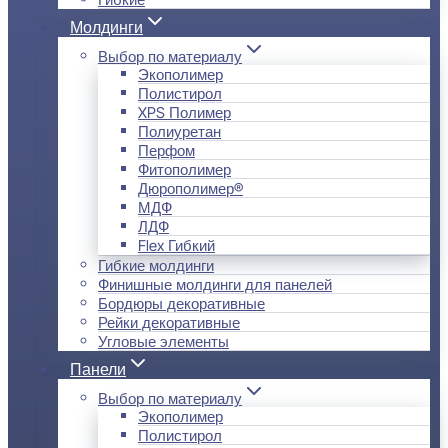
Молдинги
Выбор по материалу
Экополимер
Полистирол
XPS Полимер
Полиуретан
Перфом
Фитополимер
Дюрополимер®
МДФ
ЛДФ
Flex Гибкий
Гибкие молдинги
Финишные молдинги для панелей
Бордюры декоративные
Рейки декоративные
Угловые элементы
Панели
Выбор по материалу
Экополимер
Полистирол