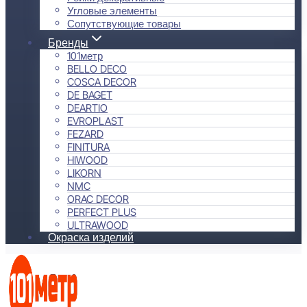
Угловые элементы
Сопутствующие товары
Бренды
101метр
BELLO DECO
COSCA DECOR
DE BAGET
DEARTIO
EVROPLAST
FEZARD
FINITURA
HIWOOD
LIKORN
NMC
ORAC DECOR
PERFECT PLUS
ULTRAWOOD
Окраска изделий