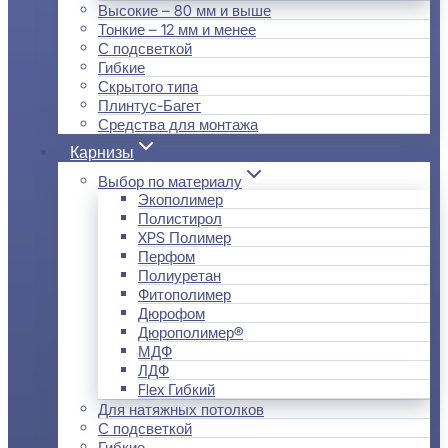
Высокие – 80 мм и выше
Тонкие – 12 мм и менее
С подсветкой
Гибкие
Скрытого типа
Плинтус-Багет
Средства для монтажа
Карнизы
Выбор по материалу
Экополимер
Полистирол
XPS Полимер
Перфом
Полиуретан
Фитополимер
Дюрофом
Дюрополимер®
МДФ
ЛДФ
Flex Гибкий
Для натяжных потолков
С подсветкой
Гибкие