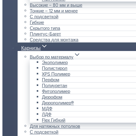
Высокие – 80 мм и выше
Тонкие – 12 мм и менее
С подсветкой
Гибкие
Скрытого типа
Плинтус-Багет
Средства для монтажа
Карнизы
Выбор по материалу
Экополимер
Полистирол
XPS Полимер
Перфом
Полиуретан
Фитополимер
Дюрофом
Дюрополимер®
МДФ
ЛДФ
Flex Гибкий
Для натяжных потолков
С подсветкой