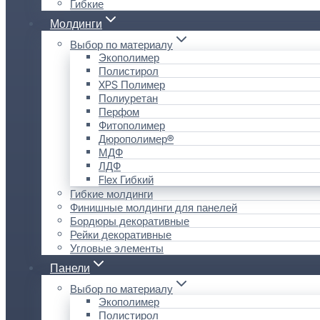
Гибкие
Молдинги
Выбор по материалу
Экополимер
Полистирол
XPS Полимер
Полиуретан
Перфом
Фитополимер
Дюрополимер®
МДФ
ЛДФ
Flex Гибкий
Гибкие молдинги
Финишные молдинги для панелей
Бордюры декоративные
Рейки декоративные
Угловые элементы
Панели
Выбор по материалу
Экополимер
Полистирол