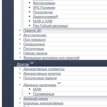
Фитополимер
XPS Полимер
Полиуретан
Дюрополимер®
МДФ и ЛДФ
Flex Гибкий материал
Панели 3D
Акустические
Под покраску
Окрашенные
Потолочные
Гибкие панели
Финишные молдинги для панелей
Другое
Декоративные элементы
Декоративные розетки
Потолочные панели
Дверные наличники
МДФ
Полимерные
Дверной декор
Бордюры декоративные