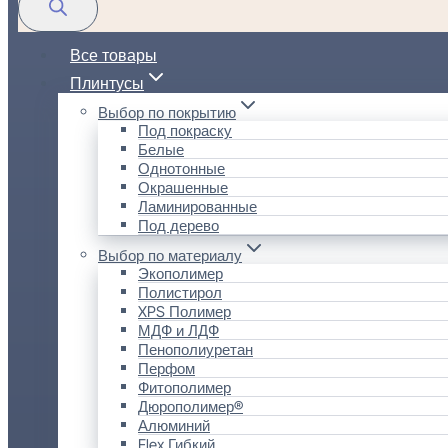
Все товары
Плинтусы
Выбор по покрытию
Под покраску
Белые
Однотонные
Окрашенные
Ламинированные
Под дерево
Выбор по материалу
Экополимер
Полистирол
XPS Полимер
МДФ и ЛДФ
Пенополиуретан
Перфом
Фитополимер
Дюрополимер®
Алюминий
Flex Гибкий