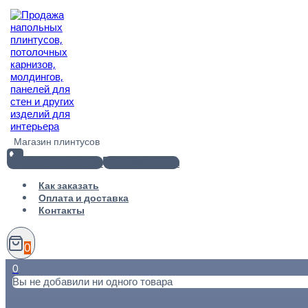
Перейти
к
содержимому
Магазин плинтусов
+7(812) 920-02-38
info@101metr.ru
Как заказать
Оплата и доставка
Контакты
0
0
Вы не добавили ни одного товара