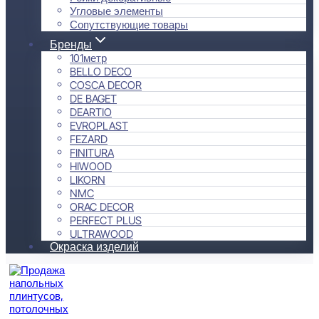
Угловые элементы
Сопутствующие товары
Бренды
101метр
BELLO DECO
COSCA DECOR
DE BAGET
DEARTIO
EVROPLAST
FEZARD
FINITURA
HIWOOD
LIKORN
NMC
ORAC DECOR
PERFECT PLUS
ULTRAWOOD
Окраска изделий