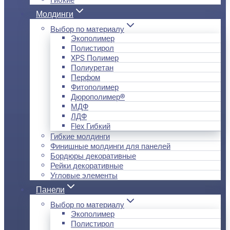
Молдинги
Выбор по материалу
Экополимер
Полистирол
XPS Полимер
Полиуретан
Перфом
Фитополимер
Дюрополимер®
МДФ
ЛДФ
Flex Гибкий
Гибкие молдинги
Финишные молдинги для панелей
Бордюры декоративные
Рейки декоративные
Угловые элементы
Панели
Выбор по материалу
Экополимер
Полистирол