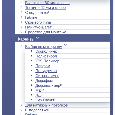
Высокие – 80 мм и выше
Тонкие – 12 мм и менее
С подсветкой
Гибкие
Скрытого типа
Плинтус-Багет
Средства для монтажа
Карнизы
Выбор по материалу
Экополимер
Полистирол
XPS Полимер
Перфом
Полиуретан
Фитополимер
Дюрофом
Дюрополимер®
МДФ
ЛДФ
Flex Гибкий
Для натяжных потолков
С подсветкой
Гибкие