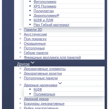
Фитополимер
XPS Полимер
Полиуретан
Дюрополимер®
МДФ и ЛДФ
Flex Гибкий материал
Панели 3D
Акустические
Под покраску
Окрашенные
Потолочные
Гибкие панели
Финишные молдинги для панелей
Другое
Декоративные элементы
Декоративные розетки
Потолочные панели
Дверные наличники
МДФ
Полимерные
Дверной декор
Бордюры декоративные
Рейки декоративные