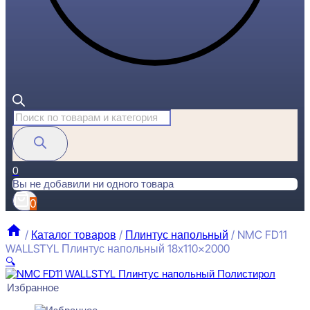
Поиск
товаров
0
Вы не добавили ни одного товара
0
/
Каталог товаров
/
Плинтус напольный
/
NMC FD11
WALLSTYL Плинтус напольный 18x110x2000
🔍
Избранное