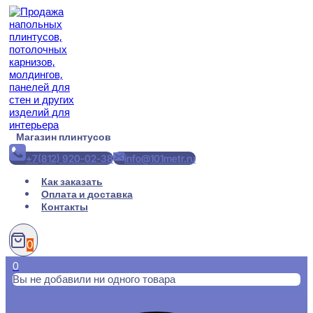
Перейти
к
содержимому
Магазин плинтусов
+7(812) 920-02-38
info@101metr.ru
Как заказать
Оплата и доставка
Контакты
0
0
Вы не добавили ни одного товара