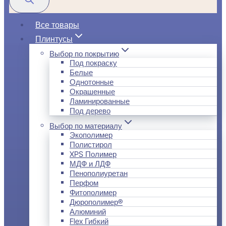
Все товары
Плинтусы
Выбор по покрытию
Под покраску
Белые
Однотонные
Окрашенные
Ламинированные
Под дерево
Выбор по материалу
Экополимер
Полистирол
XPS Полимер
МДФ и ЛДФ
Пенополиуретан
Перфом
Фитополимер
Дюрополимер®
Алюминий
Flex Гибкий