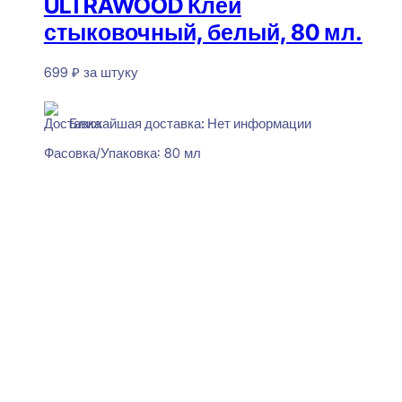
ULTRAWOOD Клей
стыковочный, белый, 80 мл.
699
₽
за штуку
Нет в наличии
Ближайшая доставка: Нет информации
Фасовка/Упаковка:
80 мл
Читать далее
De BAGET H6 UV Угол
внутренний для плинтуса
15x33x80
390
₽
за штуку