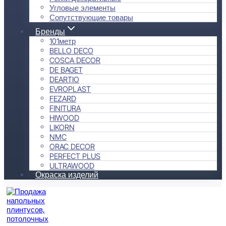
Угловые элементы
Сопутствующие товары
Бренды
101метр
BELLO DECO
COSCA DECOR
DE BAGET
DEARTIO
EVROPLAST
FEZARD
FINITURA
HIWOOD
LIKORN
NMC
ORAC DECOR
PERFECT PLUS
ULTRAWOOD
Окраска изделий