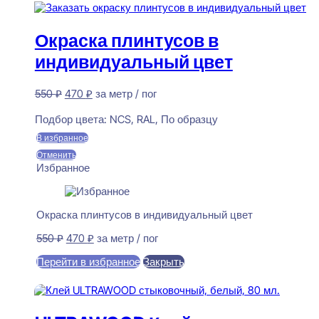
Окраска плинтусов в
индивидуальный цвет
Первоначальная
Текущая
550
₽
470
₽
за метр / пог
цена
цена:
Предзаказ
составляла
470 ₽.
Подбор цвета:
NCS, RAL, По образцу
550 ₽.
В избранное
Отменить
Избранное
Окраска плинтусов в индивидуальный цвет
Первоначальная
Текущая
550
₽
470
₽
за метр / пог
цена
цена:
Перейти в избранное
Закрыть
составляла
470 ₽.
550 ₽.
В корзину