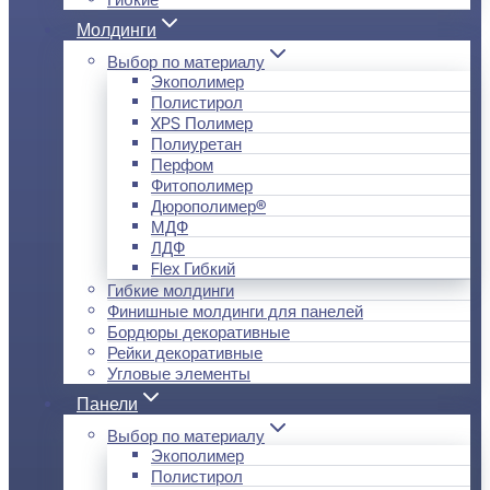
Молдинги
Выбор по материалу
Экополимер
Полистирол
XPS Полимер
Полиуретан
Перфом
Фитополимер
Дюрополимер®
МДФ
ЛДФ
Flex Гибкий
Гибкие молдинги
Финишные молдинги для панелей
Бордюры декоративные
Рейки декоративные
Угловые элементы
Панели
Выбор по материалу
Экополимер
Полистирол