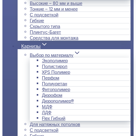
Высокие – 80 мм и выше
Тонкие – 12 мм и менее
С подсветкой
Гибкие
Скрытого типа
Плинтус-Багет
Средства для монтажа
Карнизы
Выбор по материалу
Экополимер
Полистирол
XPS Полимер
Перфом
Полиуретан
Фитополимер
Дюрофом
Дюрополимер®
МДФ
ЛДФ
Flex Гибкий
Для натяжных потолков
С подсветкой
Гибкие