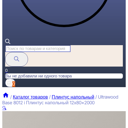
Поиск
товаров
0
Вы не добавили ни одного товара
0
/
Каталог товаров
/
Плинтус напольный
/
Ultrawood
Base 8012 i Плинтус напольный 12x80x2000
🔍