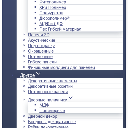
Фитополимер
XPS Полимер
Полиуретан
Дюрополимер®
МДФ и ЛДФ
Flex Гибкий материал
Панели 3D
Акустические
Под покраску
Окрашенные
Потолочные
Гибкие панели
Финишные молдинги для панелей
Другое
Декоративные элементы
Декоративные розетки
Потолочные панели
Дверные наличники
МДФ
Полимерные
Дверной декор
Бордюры декоративные
Рейки декоративные