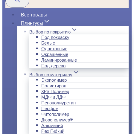
Все товары
Плинтусы
Выбор по покрытию
Под покраску
Белые
Однотонные
Окрашенные
Ламинированные
Под дерево
Выбор по материалу
Экополимер
Полистирол
XPS Полимер
МДФ и ЛДФ
Пенополиуретан
Перфом
Фитополимер
Дюрополимер®
Алюминий
Flex Гибкий