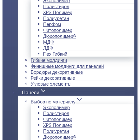
Экополимер
Полистирол
XPS Полимер
Полиуретан
Перфом
Фитополимер
Дюрополимер®
МДФ
ЛДФ
Flex Гибкий
Гибкие молдинги
Финишные молдинги для панелей
Бордюры декоративные
Рейки декоративные
Угловые элементы
Панели
Выбор по материалу
Экополимер
Полистирол
Фитополимер
XPS Полимер
Полиуретан
Дюрополимер®