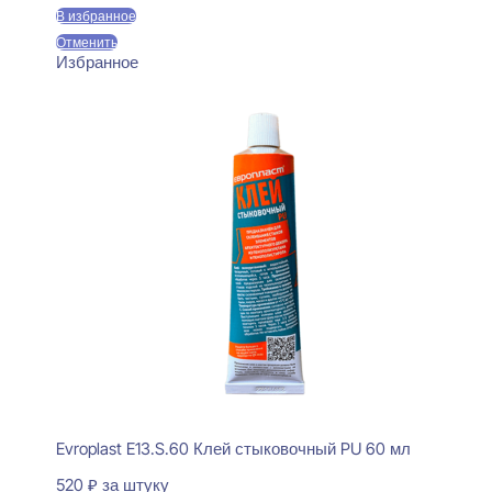
В избранное
Отменить
Избранное
Evroplast E13.S.60 Клей стыковочный PU 60 мл
520
₽
за штуку