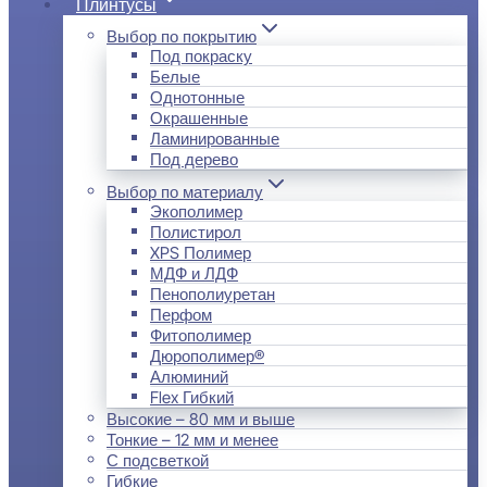
Плинтусы
Выбор по покрытию
Под покраску
Белые
Однотонные
Окрашенные
Ламинированные
Под дерево
Выбор по материалу
Экополимер
Полистирол
XPS Полимер
МДФ и ЛДФ
Пенополиуретан
Перфом
Фитополимер
Дюрополимер®
Алюминий
Flex Гибкий
Высокие – 80 мм и выше
Тонкие – 12 мм и менее
С подсветкой
Гибкие