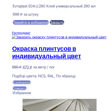
Evroplast E04.U.290 Клей универсальный 290 мл
998
₽
за штуку
Перейти в избранное
Закрыть
В корзину
Распродажа!
Окраска плинтусов в
индивидуальный цвет
Первоначальная
Текущая
550
₽
470
₽
за метр / пог
цена
цена:
Предзаказ
составляла
470 ₽.
Подбор цвета:
NCS, RAL, По образцу
550 ₽.
В избранное
Отменить
Избранное