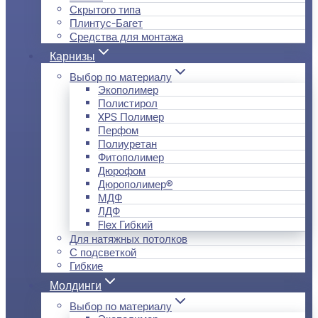
Скрытого типа
Плинтус-Багет
Средства для монтажа
Карнизы
Выбор по материалу
Экополимер
Полистирол
XPS Полимер
Перфом
Полиуретан
Фитополимер
Дюрофом
Дюрополимер®
МДФ
ЛДФ
Flex Гибкий
Для натяжных потолков
С подсветкой
Гибкие
Молдинги
Выбор по материалу