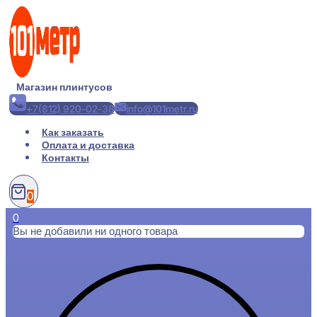
Перейти
к
содержимому
Магазин плинтусов
+7(812) 920-02-38
info@101metr.ru
Как заказать
Оплата и доставка
Контакты
0
0
Вы не добавили ни одного товара