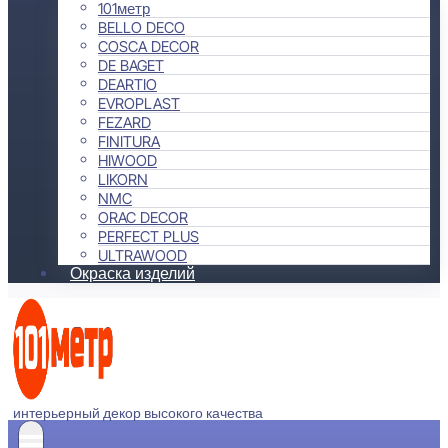
101метр
BELLO DECO
COSCA DECOR
DE BAGET
DEARTIO
EVROPLAST
FEZARD
FINITURA
HIWOOD
LIKORN
NMC
ORAC DECOR
PERFECT PLUS
ULTRAWOOD
Окраска изделий
интерьерный декор высокого качества