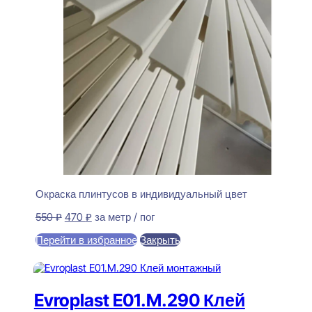
Окраска плинтусов в индивидуальный цвет
Первоначальная
Текущая
550
₽
470
₽
за метр / пог
цена
цена:
Перейти в избранное
Закрыть
составляла
470 ₽.
550 ₽.
В корзину
Evroplast E01.M.290 Клей