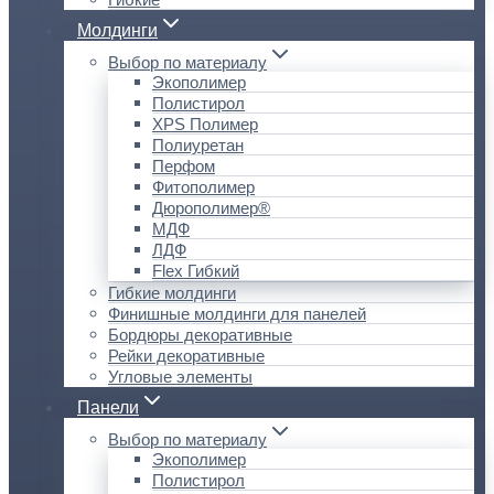
Молдинги
Выбор по материалу
Экополимер
Полистирол
XPS Полимер
Полиуретан
Перфом
Фитополимер
Дюрополимер®
МДФ
ЛДФ
Flex Гибкий
Гибкие молдинги
Финишные молдинги для панелей
Бордюры декоративные
Рейки декоративные
Угловые элементы
Панели
Выбор по материалу
Экополимер
Полистирол