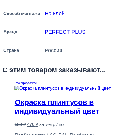
На клей
Способ монтажа
PERFECT PLUS
Бренд
Россия
Страна
С этим товаром заказывают...
Распродажа!
Окраска плинтусов в
индивидуальный цвет
Первоначальная
Текущая
550
₽
470
₽
за метр / пог
цена
цена:
Предзаказ
составляла
470 ₽.