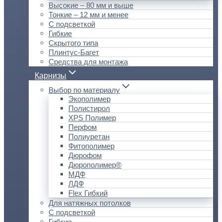
Высокие – 80 мм и выше
Тонкие – 12 мм и менее
С подсветкой
Гибкие
Скрытого типа
Плинтус-Багет
Средства для монтажа
Карнизы
Выбор по материалу
Экополимер
Полистирол
XPS Полимер
Перфом
Полиуретан
Фитополимер
Дюрофом
Дюрополимер®
МДФ
ЛДФ
Flex Гибкий
Для натяжных потолков
С подсветкой
Гибкие