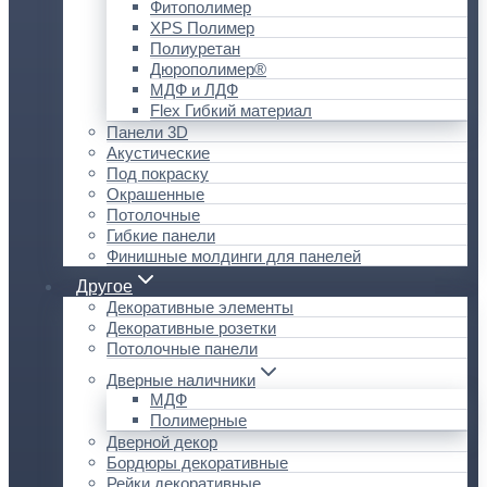
Фитополимер
XPS Полимер
Полиуретан
Дюрополимер®
МДФ и ЛДФ
Flex Гибкий материал
Панели 3D
Акустические
Под покраску
Окрашенные
Потолочные
Гибкие панели
Финишные молдинги для панелей
Другое
Декоративные элементы
Декоративные розетки
Потолочные панели
Дверные наличники
МДФ
Полимерные
Дверной декор
Бордюры декоративные
Рейки декоративные