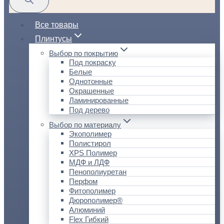
Все товары
Плинтусы
Выбор по покрытию
Под покраску
Белые
Однотонные
Окрашенные
Ламинированные
Под дерево
Выбор по материалу
Экополимер
Полистирол
XPS Полимер
МДФ и ЛДФ
Пенополиуретан
Перфом
Фитополимер
Дюрополимер®
Алюминий
Flex Гибкий