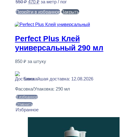
Первоначальная
Текущая
550
₽
470
₽
за метр / пог
цена
цена:
Перейти в избранное
Закрыть
составляла
470 ₽.
550 ₽.
В корзину
Perfect Plus Клей
универсальный 290 мл
850
₽
за штуку
В наличии
Ближайшая доставка: 12.08.2026
Фасовка/Упаковка:
290 мл
В избранное
Отменить
Избранное