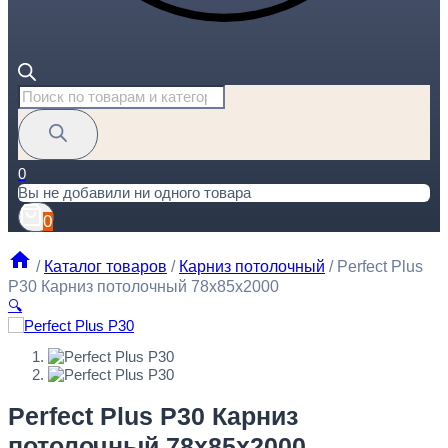
Поиск
товаров
0
Вы не добавили ни одного товара
0
/
Каталог товаров
/
Карниз потолочный
/
Perfect Plus
P30 Карниз потолочный 78x85x2000
🔍
Perfect Plus P30 Карниз потолочный 78x85x2000
Perfect Plus P30 Карниз
1110
₽
за штуку
потолочный 78x85x2000