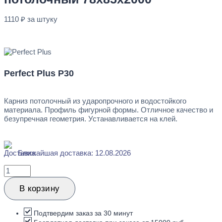
Перейти в избранное
Закрыть
1110
₽
за штуку
В наличии
Perfect Plus P30
Карниз потолочный из ударопрочного и водостойкого
материала. Профиль фигурной формы. Отличное качество и
безупречная геометрия. Устанавливается на клей.
Ближайшая доставка: 12.08.2026
Количество
товара
Perfect
В корзину
Plus
P30
Карниз
Подтвердим заказ за 30 минут