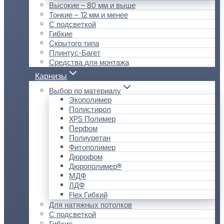
Высокие – 80 мм и выше
Тонкие – 12 мм и менее
С подсветкой
Гибкие
Скрытого типа
Плинтус-Багет
Средства для монтажа
Карнизы
Выбор по материалу
Экополимер
Полистирол
XPS Полимер
Перфом
Полиуретан
Фитополимер
Дюрофом
Дюрополимер®
МДФ
ЛДФ
Flex Гибкий
Для натяжных потолков
С подсветкой
Гибкие