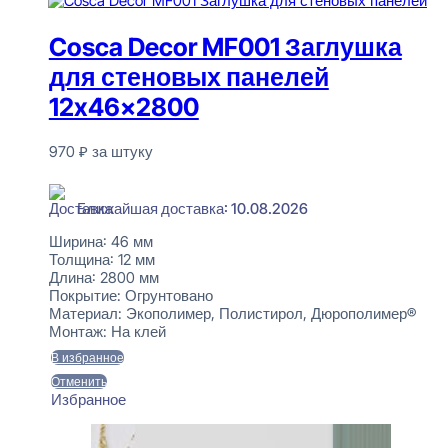
Cosca Decor MF001 Заглушка
для стеновых панелей
12x46x2800
970
₽
за штуку
В наличии
Ближайшая доставка: 10.08.2026
Ширина:
46 мм
Толщина:
12 мм
Длина:
2800 мм
Покрытие:
Огрунтовано
Материал:
Экополимер, Полистирол, Дюрополимер®
Монтаж:
На клей
В избранное
Отменить
Избранное