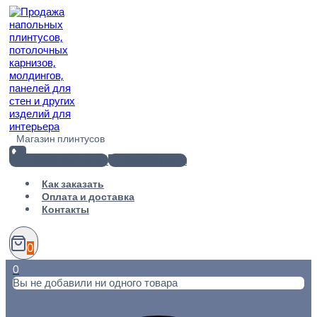
Перейти
к
содержимому
Магазин плинтусов
+7(812) 920-02-38
info@101metr.ru
Как заказать
Оплата и доставка
Контакты
0
0
Вы не добавили ни одного товара