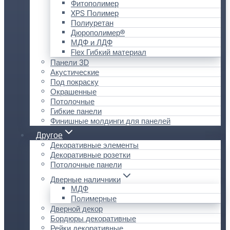
Фитополимер
XPS Полимер
Полиуретан
Дюрополимер®
МДФ и ЛДФ
Flex Гибкий материал
Панели 3D
Акустические
Под покраску
Окрашенные
Потолочные
Гибкие панели
Финишные молдинги для панелей
Другое
Декоративные элементы
Декоративные розетки
Потолочные панели
Дверные наличники
МДФ
Полимерные
Дверной декор
Бордюры декоративные
Рейки декоративные