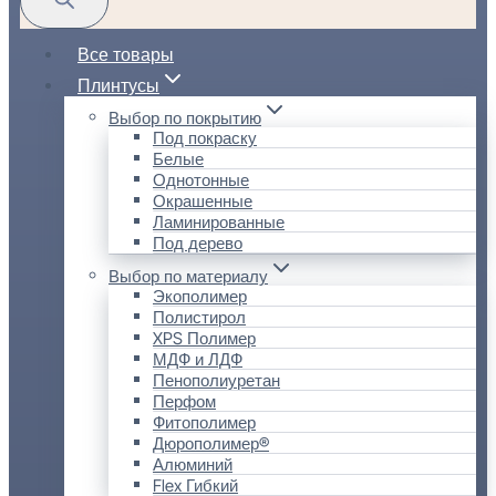
Все товары
Плинтусы
Выбор по покрытию
Под покраску
Белые
Однотонные
Окрашенные
Ламинированные
Под дерево
Выбор по материалу
Экополимер
Полистирол
XPS Полимер
МДФ и ЛДФ
Пенополиуретан
Перфом
Фитополимер
Дюрополимер®
Алюминий
Flex Гибкий