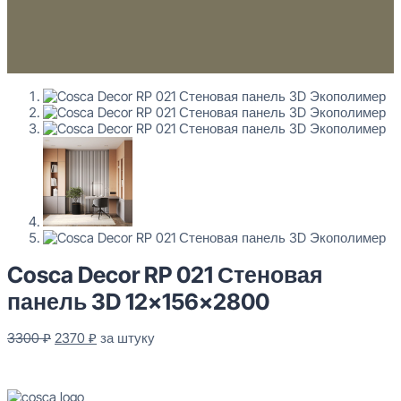
Cosca Decor RP 021 Стеновая
панель 3D 12x156x2800
Первоначальная
Текущая
3300
₽
2370
₽
за штуку
цена
цена:
В наличии
составляла
2370 ₽.
3300 ₽.