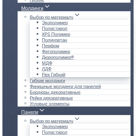
Молдинги
Выбор по материалу
Экополимер
Полистирол
XPS Полимер
Полиуретан
Перфом
Фитополимер
Дюрополимер®
МДФ
ЛДФ
Flex Гибкий
Гибкие молдинги
Финишные молдинги для панелей
Бордюры декоративные
Рейки декоративные
Угловые элементы
Панели
Выбор по материалу
Экополимер
Полистирол