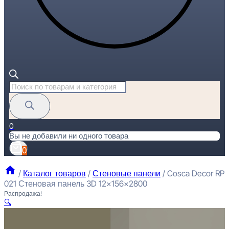
Поиск
товаров
0
Вы не добавили ни одного товара
0
/
Каталог товаров
/
Стеновые панели
/
Cosca Decor RP
021 Стеновая панель 3D 12x156x2800
Распродажа!
🔍