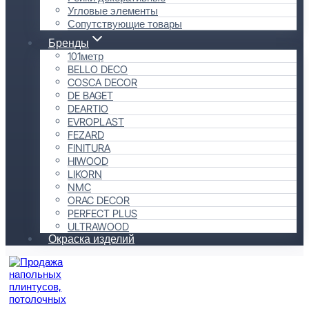
Угловые элементы
Сопутствующие товары
Бренды
101метр
BELLO DECO
COSCA DECOR
DE BAGET
DEARTIO
EVROPLAST
FEZARD
FINITURA
HIWOOD
LIKORN
NMC
ORAC DECOR
PERFECT PLUS
ULTRAWOOD
Окраска изделий