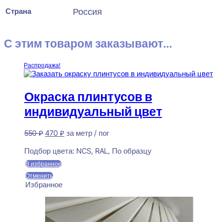
Страна
Россия
С этим товаром заказывают...
Распродажа!
Окраска плинтусов в
индивидуальный цвет
Первоначальная
Текущая
550
₽
470
₽
за метр / пог
цена
цена:
Предзаказ
составляла
470 ₽.
Подбор цвета:
NCS, RAL, По образцу
550 ₽.
В избранное
Отменить
Избранное