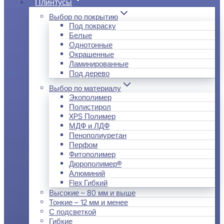
Плинтусы
Выбор по покрытию
Под покраску
Белые
Однотонные
Окрашенные
Ламинированные
Под дерево
Выбор по материалу
Экополимер
Полистирол
XPS Полимер
МДФ и ЛДФ
Пенополиуретан
Перфом
Фитополимер
Дюрополимер®
Алюминий
Flex Гибкий
Высокие – 80 мм и выше
Тонкие – 12 мм и менее
С подсветкой
Гибкие