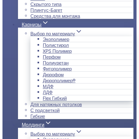
Скрытого типа
Плинтус-Багет
Средства для монтажа
Карнизы
Выбор по материалу
Экополимер
Полистирол
XPS Полимер
Перфом
Полиуретан
Фитополимер
Дюрофом
Дюрополимер®
МДФ
ЛДФ
Flex Гибкий
Для натяжных потолков
С подсветкой
Гибкие
Молдинги
Выбор по материалу