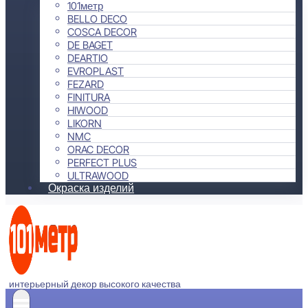
101метр
BELLO DECO
COSCA DECOR
DE BAGET
DEARTIO
EVROPLAST
FEZARD
FINITURA
HIWOOD
LIKORN
NMC
ORAC DECOR
PERFECT PLUS
ULTRAWOOD
Окраска изделий
интерьерный декор высокого качества