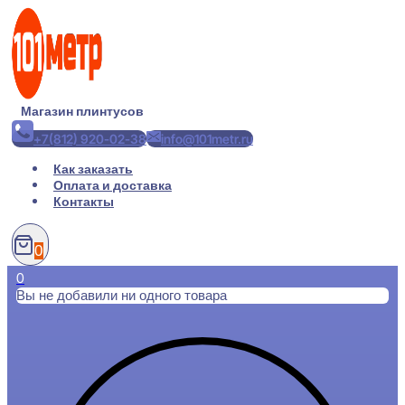
Перейти
к
содержимому
Магазин плинтусов
+7(812) 920-02-38
info@101metr.ru
Как заказать
Оплата и доставка
Контакты
0
0
Вы не добавили ни одного товара