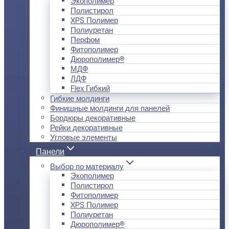
Экополимер
Полистирол
XPS Полимер
Полиуретан
Перфом
Фитополимер
Дюрополимер®
МДФ
ЛДФ
Flex Гибкий
Гибкие молдинги
Финишные молдинги для панелей
Бордюры декоративные
Рейки декоративные
Угловые элементы
Панели
Выбор по материалу
Экополимер
Полистирол
Фитополимер
XPS Полимер
Полиуретан
Дюрополимер®