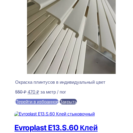
Окраска плинтусов в индивидуальный цвет
Первоначальная
Текущая
550
₽
470
₽
за метр / пог
цена
цена:
Перейти в избранное
Закрыть
составляла
470 ₽.
550 ₽.
В корзину
Evroplast E13.S.60 Клей